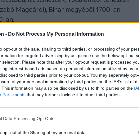
Szabó Magdáról), Bihar megyéből 1700-an,
0-an.
ból jelentkeztek a legtöbben, 2674-en,
on -
Do Not Process My Personal Information
Székelykeresztúrról 1335-en, Gyergyó
.
to opt-out of the sale, sharing to third parties, or processing of your per
formation for targeted advertising by us, please use the below opt-out s
r selection. Please note that after your opt-out request is processed y
i hét országban is csatlakoznak.
eing interest-based ads based on personal information utilized by us or
l, Gödöllőről, Királyhegyesről,
disclosed to third parties prior to your opt-out. You may separately opt-
losure of your personal information by third parties on the IAB’s list of
Bajáról, Nagyhalászról, Albertirsáról és
. This information may also be disclosed by us to third parties on the
IA
Participants
that may further disclose it to other third parties.
százan olvasnának a maraton napján. Egyéni
országból, Svédországból, Szlovákiából
Angliából, Írországból.
l Data Processing Opt Outs
ne a csíkszeredai Kájoni János Megyei
o opt-out of the Sharing of my personal data.