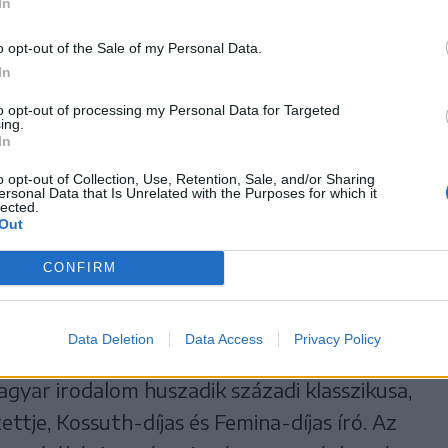
In
 délután hat óra között olvasnak fel Szabó
megtartható a felolvasás, osztálytermekben,
o opt-out of the Sale of my Personal Data.
In
is. A szervezők kérik a csatlakozni vágyókat,
ek be a rendezvényre. A korábbi évekhez
to opt-out of processing my Personal Data for Targeted
ing.
szóló könyvjelzőt kapnak ajándékba. A
In
 jelentkezési űrlap a Kájoni János Megyei
o opt-out of Collection, Use, Retention, Sale, and/or Sharing
ersonal Data that Is Unrelated with the Purposes for which it
alt a Szabó Magda-felolvasómaraton – 2017
lected.
Out
Kapcsolattartó Török Edit (tel.: 0753 073
CONFIRM
Data Deletion
Data Access
Privacy Policy
yar irodalom huszadik századi klasszikusa,
ettje, Kossuth-díjas és Femina-díjas író. Az