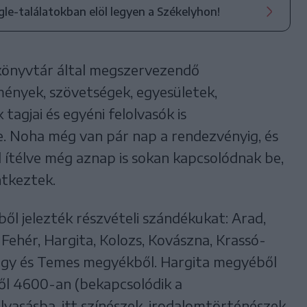
ogle-találatokban elöl legyen a Székelyhon!
könyvtár által megszervezendő
mények, szövetségek, egyesületek,
tagjai és egyéni felolvasók is
 Noha még van pár nap a rendezvényig, és
l ítélve még aznap is sokan kapcsolódnak be,
ntkeztek.
l jelezték részvételi szándékukat: Arad,
 Fehér, Hargita, Kolozs, Kovászna, Krassó-
lágy és Temes megyékből. Hargita megyéből
ől 4600-an (bekapcsolódik a
olvasásba, itt színészek, irodalomtörténészek