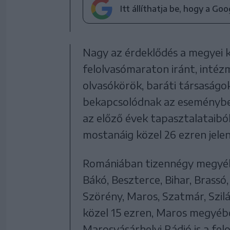
Itt állíthatja be, hogy a Go
Nagy az érdeklődés a megyei 
felolvasómaraton iránt, intéz
olvasókörök, baráti társaságok 
bekapcsolódnak az eseménybe.
az előző évek tapasztalataibó
mostanáig közel 26 ezren jele
Romániában tizennégy megyébő
Bákó, Beszterce, Bihar, Brassó,
Szörény, Maros, Szatmár, Szi
közel 15 ezren, Maros megyéb
Marosvásárhelyi Rádió is a fel