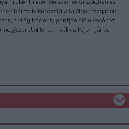
gyar íróként regényei számos országban és
ében bármely korosztály találhat magának
sek, a világ bármely pontján élő olvasóhoz
 (meg)szeretni lehet – vélik a Kájoni János
.