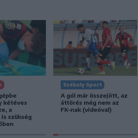
n
Székely Sport
gépbe
A gól már összejött, az
y kétéves
áttörés még nem az
e, a
FK-nak (videóval)
 is szükség
tőben