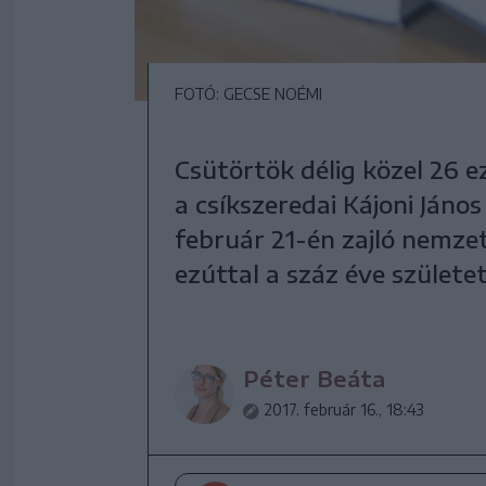
FOTÓ: GECSE NOÉMI
Csütörtök délig közel 26 e
a csíkszeredai Kájoni Ján
február 21-én zajló nemze
ezúttal a száz éve szület
Péter Beáta
2017. február 16., 18:43