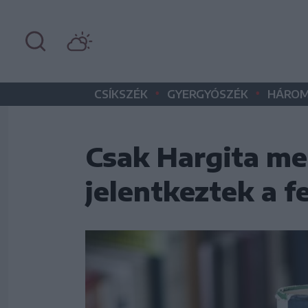
•
•
CSÍKSZÉK
GYERGYÓSZÉK
HÁROM
Csak Hargita me
jelentkeztek a f