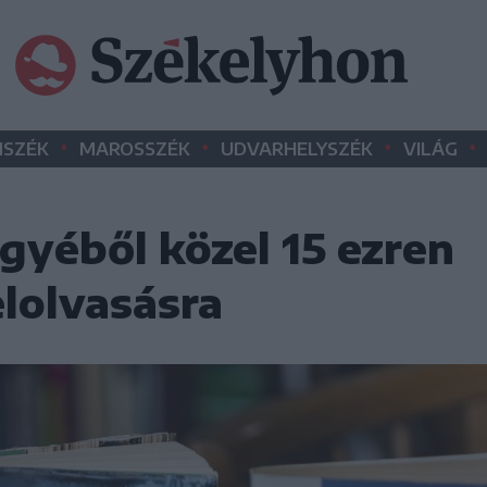
•
•
•
•
SZÉK
MAROSSZÉK
UDVARHELYSZÉK
VILÁG
gyéből közel 15 ezren
elolvasásra