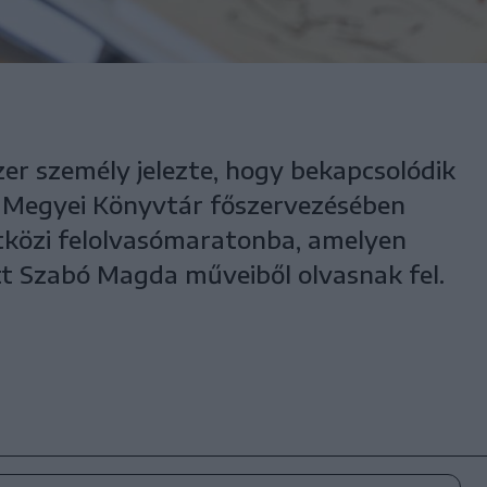
zer személy jelezte, hogy bekapcsolódik
os Megyei Könyvtár főszervezésében
tközi felolvasómaratonba, amelyen
ett Szabó Magda műveiből olvasnak fel.