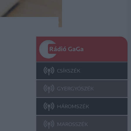
Rádió GaGa
CSÍKSZÉK
GYERGYÓSZÉK
HÁROMSZÉK
MAROSSZÉK