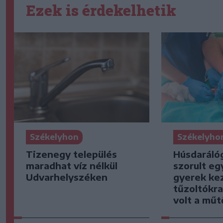
Ezek is érdekelhetik
Székelyhon
Székelyho
Tizenegy település
Húsdaráló
maradhat víz nélkül
szorult eg
Udvarhelyszéken
gyerek kez
tűzoltókra
volt a mű