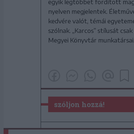
egyik legtöbbet fordított ma
nyelven megjelentek. Életműv
kedvére valót, témái egyeteme
szólnak. „Karcos” stílusát csak
Megyei Könyvtár munkatársai
szóljon hozzá!