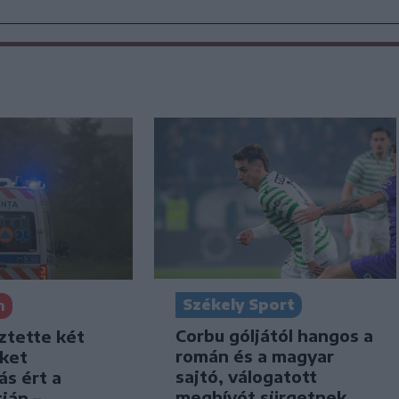
Székely Sport
n
Corbu góljától hangos a
ztette két
román és a magyar
iket
sajtó, válogatott
ás ért a
meghívót sürgetnek
ján –