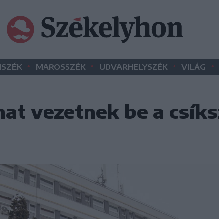
•
•
•
•
SZÉK
MAROSSZÉK
UDVARHELYSZÉK
VILÁG
mat vezetnek be a csík