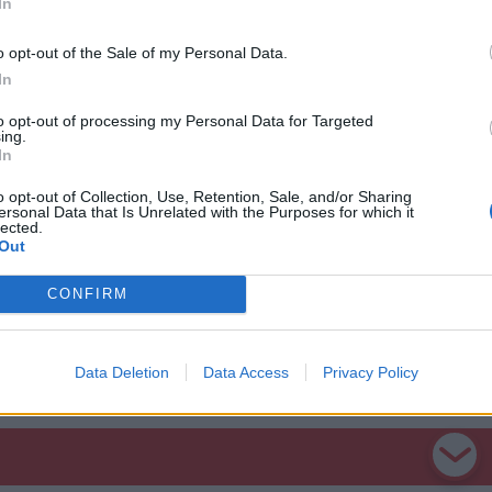
In
yi veszélyhelyzetet hirdetett az egészségügyi
o opt-out of the Sale of my Personal Data.
ium, miután az elmúlt három héten magas volt a
In
gbetegedések (influenza, felső légúti fertőzés és
adás) száma – nyilatkozta csütörtöki
to opt-out of processing my Personal Data for Targeted
ing.
koztatóján a tárcavezető.
In
o opt-out of Collection, Use, Retention, Sale, and/or Sharing
ersonal Data that Is Unrelated with the Purposes for which it
lected.
Out
Kórház
CONFIRM
Data Deletion
Data Access
Privacy Policy