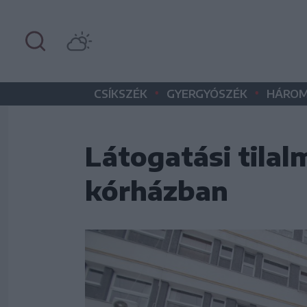
•
•
CSÍKSZÉK
GYERGYÓSZÉK
HÁROM
Látogatási tilal
kórházban