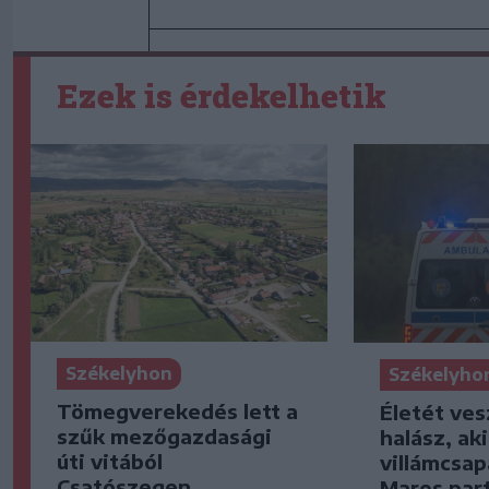
Ezek is érdekelhetik
Székelyhon
Székelyho
Tömegverekedés lett a
Életét ves
szűk mezőgazdasági
halász, ak
úti vitából
villámcsap
Csatószegen
Maros part