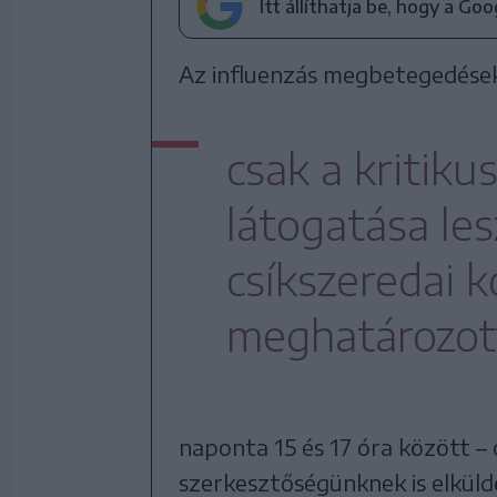
Itt állíthatja be, hogy a Go
Az influenzás megbetegedések
csak a kritiku
látogatása le
csíkszeredai k
meghatározott
naponta 15 és 17 óra között –
szerkesztőségünknek is elkü