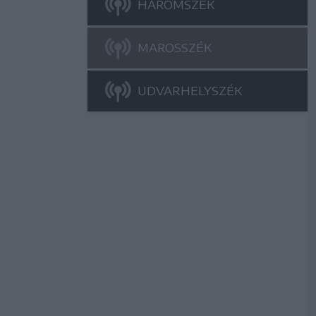
HÁROMSZÉK
MAROSSZÉK
UDVARHELYSZÉK