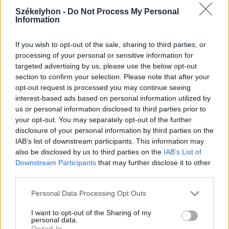
A rovat további cikkei
Székelyhon -
Do Not Process My Personal
Information
If you wish to opt-out of the sale, sharing to third parties, or
processing of your personal or sensitive information for
targeted advertising by us, please use the below opt-out
section to confirm your selection. Please note that after your
opt-out request is processed you may continue seeing
interest-based ads based on personal information utilized by
us or personal information disclosed to third parties prior to
your opt-out. You may separately opt-out of the further
disclosure of your personal information by third parties on the
IAB’s list of downstream participants. This information may
also be disclosed by us to third parties on the
IAB’s List of
Downstream Participants
that may further disclose it to other
third parties.
2026. augusztus 06., csütörtök
Personal Data Processing Opt Outs
Netflixen kaphatunk először
betekintést a Grand Theft Auto VI
I want to opt-out of the Sharing of my
personal data.
játékmenetébe
Opted In