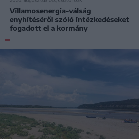
2026. augusztus 06., csütörtök
Villamosenergia-válság
enyhítéséről szóló intézkedéseket
fogadott el a kormány