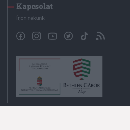
Kapcsolat
Írjon nekünk
© Székelyhon.ro 2009-2026
Minden jog fenntartva!