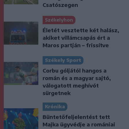
Csatószegen
Székelyhon
Életét vesztette két halász,
akiket villámcsapás ért a
Maros partján – frissítve
Székely Sport
Corbu góljától hangos a
román és a magyar sajtó,
válogatott meghívót
sürgetnek
Krónika
Büntetőfeljelentést tett
Majka ügyvédje a romániai