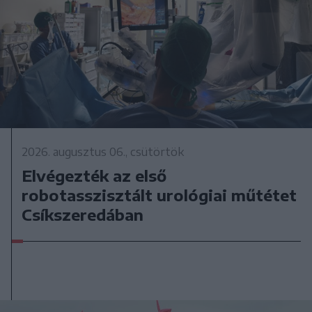
2026. augusztus 06., csütörtök
Elvégezték az első
robotasszisztált urológiai műtétet
Csíkszeredában