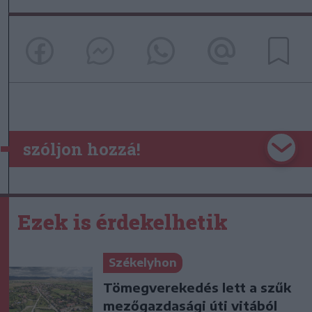
szóljon hozzá!
Ezek is érdekelhetik
Székelyhon
Tömegverekedés lett a szűk
mezőgazdasági úti vitából