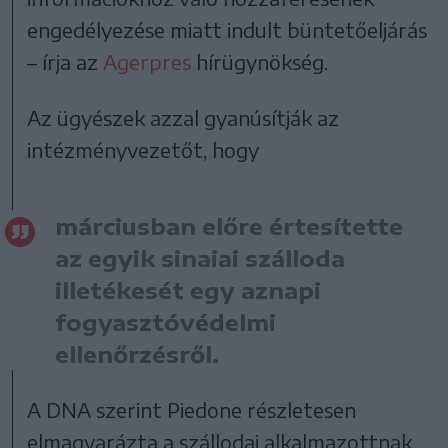
engedélyezése miatt indult büntetőeljárás
– írja az
Agerpres
hírügynökség.
Az ügyészek azzal gyanúsítják az
intézményvezetőt, hogy
márciusban előre értesítette
az egyik sinaiai szálloda
illetékesét egy aznapi
fogyasztóvédelmi
ellenőrzésről.
A DNA szerint Piedone részletesen
elmagyarázta a szállodai alkalmazottnak,