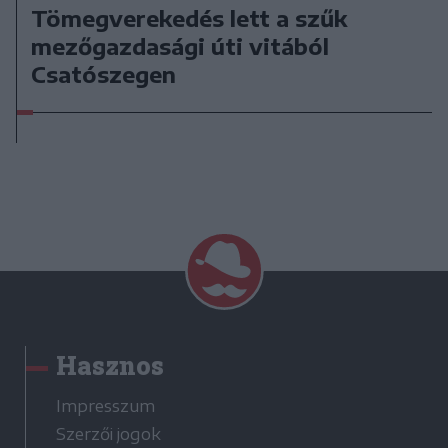
Tömegverekedés lett a szűk
mezőgazdasági úti vitából
Csatószegen
Hasznos
Impresszum
Szerzői jogok