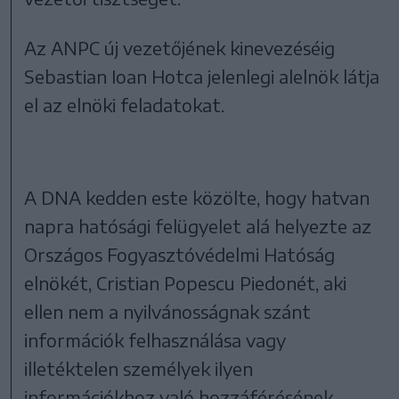
Az ANPC új vezetőjének kinevezéséig
Sebastian Ioan Hotca jelenlegi alelnök látja
el az elnöki feladatokat.
A DNA kedden este közölte, hogy hatvan
napra hatósági felügyelet alá helyezte az
Országos Fogyasztóvédelmi Hatóság
elnökét, Cristian Popescu Piedonét, aki
ellen nem a nyilvánosságnak szánt
információk felhasználása vagy
illetéktelen személyek ilyen
információkhoz való hozzáférésének