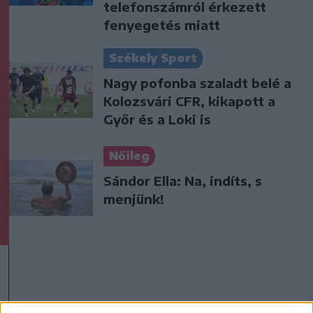
telefonszámról érkezett
fenyegetés miatt
Székely Sport
Nagy pofonba szaladt belé a
Kolozsvári CFR, kikapott a
Győr és a Loki is
Nőileg
Sándor Ella: Na, indíts, s
menjünk!