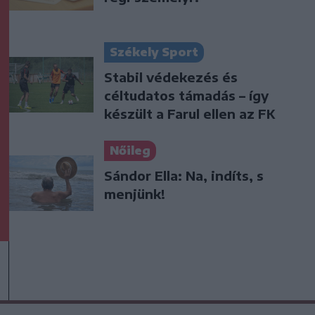
Székely Sport
Stabil védekezés és
céltudatos támadás – így
készült a Farul ellen az FK
Nőileg
Sándor Ella: Na, indíts, s
menjünk!