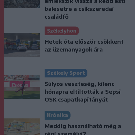
emlékszik vissza a kedd esti
balesetre a csíkszeredai
családfő
Székelyhon
Hetek óta először csökkent
az üzemanyagok ára
Székely Sport
Súlyos veszteség, kilenc
hónapra eltiltották a Sepsi
OSK csapatkapitányát
Krónika
Meddig használható még a
régi személyi?