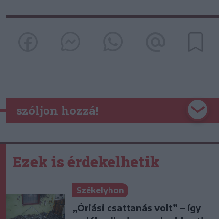
szóljon hozzá!
Ezek is érdekelhetik
Székelyhon
„Óriási csattanás volt” – így