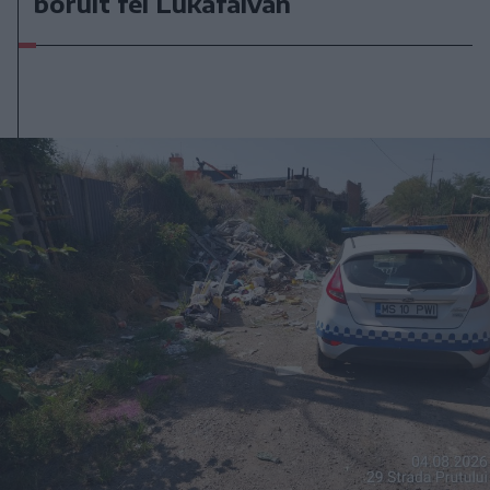
borult fel Lukafalván