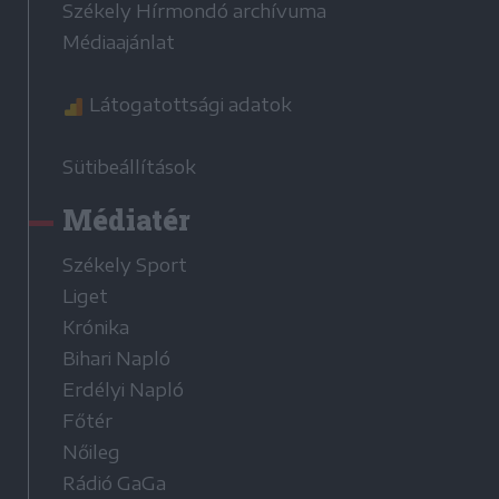
Székely Hírmondó archívuma
Médiaajánlat
Látogatottsági adatok
Sütibeállítások
Médiatér
Székely Sport
Liget
Krónika
Bihari Napló
Erdélyi Napló
Főtér
Nőileg
Rádió GaGa