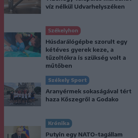
víz nélkül Udvarhelyszéken
Székelyhon
Húsdarálógépbe szorult egy
kétéves gyerek keze, a
tűzoltókra is szükség volt a
műtőben
Székely Sport
Aranyérmek sokaságával tért
haza Kőszegről a Godako
Krónika
Putyin egy NATO-tagállam