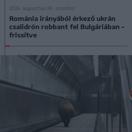
2026. augusztus 08., szombat
Románia irányából érkező ukrán
csalidrón robbant fel Bulgáriában –
frissítve