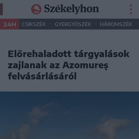
•
•
•
24H
CSÍKSZÉK
GYERGYÓSZÉK
HÁROMSZÉK
Előrehaladott tárgyalások
zajlanak az Azomureș
felvásárlásáról