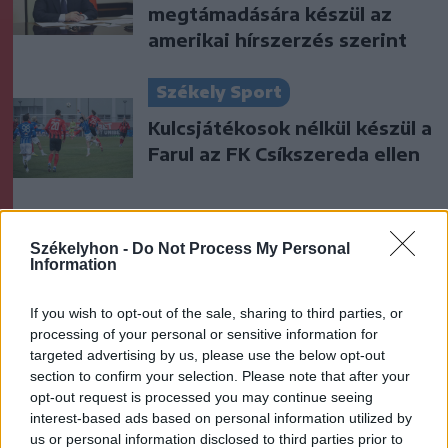
megtámadására készül az
amerikai hírszerzés szerint
Székely Sport
Kulcsjátékosok nélkül készül a
Farul az FK Csíkszereda ellen
Nőileg
Székelyhon -
Do Not Process My Personal
Information
B. Máthé Zsuzsa: Az élet
„doktoriját” végeztem el az
If you wish to opt-out of the sale, sharing to third parties, or
epilepsziámmal
processing of your personal or sensitive information for
targeted advertising by us, please use the below opt-out
section to confirm your selection. Please note that after your
opt-out request is processed you may continue seeing
interest-based ads based on personal information utilized by
us or personal information disclosed to third parties prior to