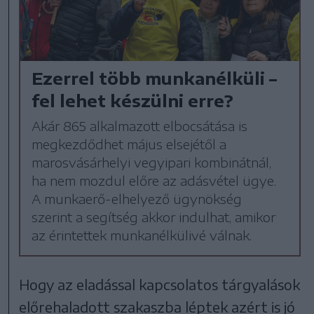
Ezerrel több munkanélküli –
fel lehet készülni erre?
Akár 865 alkalmazott elbocsátása is
megkezdődhet május elsejétől a
marosvásárhelyi vegyipari kombinátnál,
ha nem mozdul előre az adásvétel ügye.
A munkaerő-elhelyező ügynökség
szerint a segítség akkor indulhat, amikor
az érintettek munkanélkülivé válnak.
Hogy az eladással kapcsolatos tárgyalások
előrehaladott szakaszba léptek azért is jó