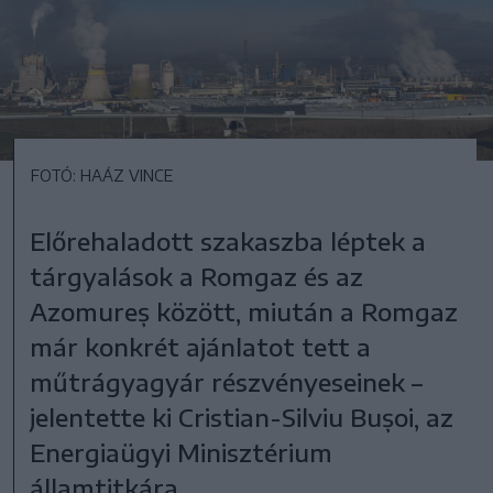
FOTÓ: HAÁZ VINCE
Előrehaladott szakaszba léptek a
tárgyalások a Romgaz és az
Azomureș között, miután a Romgaz
már konkrét ajánlatot tett a
műtrágyagyár részvényeseinek –
jelentette ki Cristian-Silviu Bușoi, az
Energiaügyi Minisztérium
államtitkára.