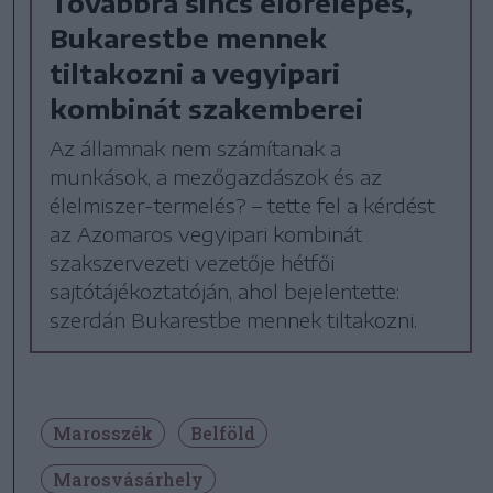
Továbbra sincs előrelépés,
Bukarestbe mennek
tiltakozni a vegyipari
kombinát szakemberei
Az államnak nem számítanak a
munkások, a mezőgazdászok és az
élelmiszer-termelés? – tette fel a kérdést
az Azomaros vegyipari kombinát
szakszervezeti vezetője hétfői
sajtótájékoztatóján, ahol bejelentette:
szerdán Bukarestbe mennek tiltakozni.
Marosszék
Belföld
Marosvásárhely