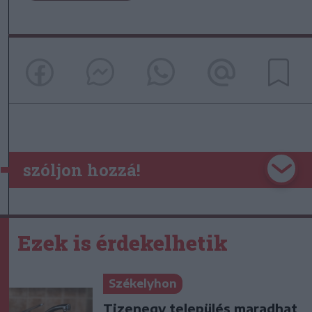
szóljon hozzá!
Ezek is érdekelhetik
Székelyhon
Tizenegy település maradhat