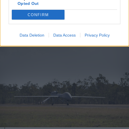
Opted Out
köztársasági elnöki tisztségre
CONFIRM
Data Deletion
Data Access
Privacy Policy