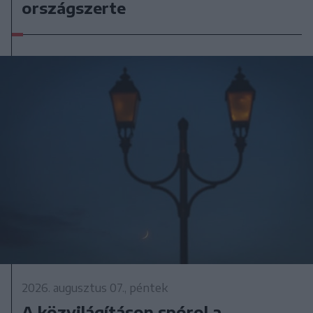
országszerte
2026. augusztus 07., péntek
A közvilágításon spórol a