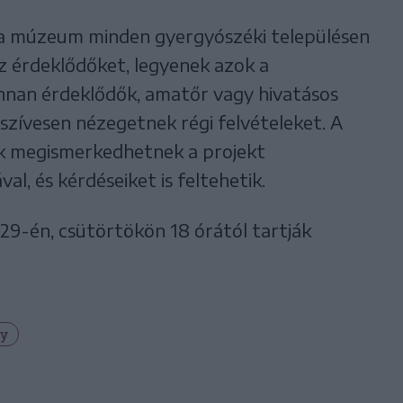
 a múzeum minden gyergyószéki településen
az érdeklődőket, legyenek azok a
onnan érdeklődők, amatőr vagy hivatásos
k szívesen nézegetnek régi felvételeket. A
k megismerkedhetnek a projekt
al, és kérdéseiket is feltehetik.
r 29-én, csütörtökön 18 órától tartják
gy