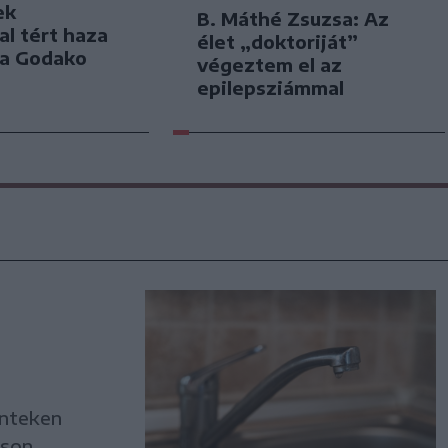
ek
B. Máthé Zsuzsa: Az
l tért haza
élet „doktoriját”
 a Godako
végeztem el az
epilepsziámmal
énteken
son.