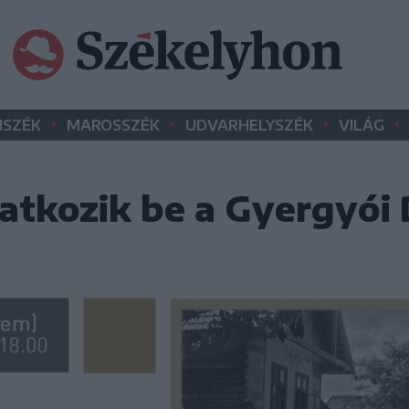
•
•
•
•
SZÉK
MAROSSZÉK
UDVARHELYSZÉK
VILÁG
tkozik be a Gyergyói 