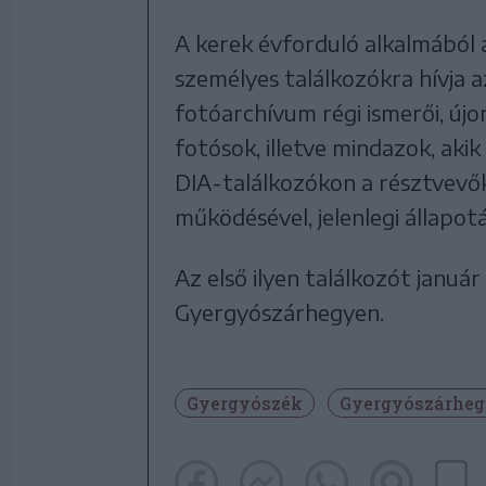
A kerek évforduló alkalmából
személyes találkozókra hívja 
fotóarchívum régi ismerői, új
fotósok, illetve mindazok, aki
DIA-találkozókon a résztvevő
működésével, jelenlegi állapotáv
Az első ilyen találkozót januá
Gyergyószárhegyen.
Gyergyószék
Gyergyószárhe