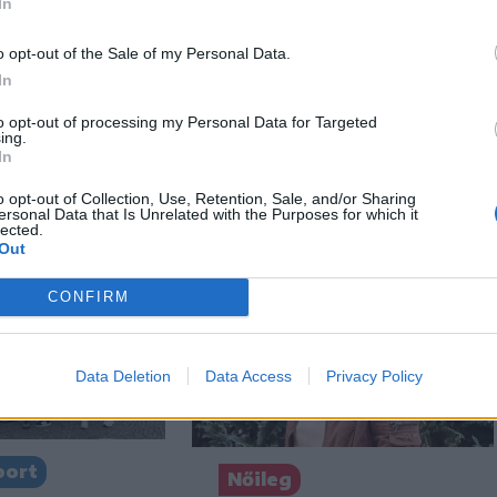
In
n
Székely Sport
o opt-out of the Sale of my Personal Data.
gépbe
A gól már összejött, az
In
y kétéves
áttörés még nem az
to opt-out of processing my Personal Data for Targeted
e, a
FK-nak (videóval)
ing.
 is szükség
In
tőben
o opt-out of Collection, Use, Retention, Sale, and/or Sharing
ersonal Data that Is Unrelated with the Purposes for which it
lected.
Out
CONFIRM
Data Deletion
Data Access
Privacy Policy
port
Nőileg