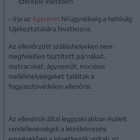
szereplő esetében
– írja az
Agerpres
hírügynökség a hatóság
tájékoztatására hivatkozva.
Az ellenőrzött szálláshelyeken nem
megfelelően tisztított párnákat,
matracokat, ágyneműt, mocskos
mellékhelyiségeket találtak a
fogyasztóvédelem ellenőrei.
Az ellenőrök által leggyakrabban észlelt
rendellenességek a közélelmezési
egységekben a következők voltak: az