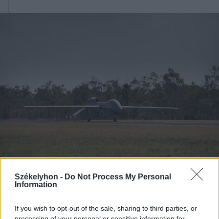
2026. augusztus 08., szombat
Székelyhon -
Do Not Process My Personal
Information
Románia irányából érkező ukrán
csalidrón robbant fel Bulgáriában –
If you wish to opt-out of the sale, sharing to third parties, or
processing of your personal or sensitive information for