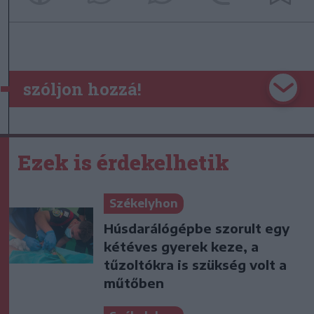
szóljon hozzá!
Ezek is érdekelhetik
Székelyhon
Húsdarálógépbe szorult egy
kétéves gyerek keze, a
tűzoltókra is szükség volt a
műtőben