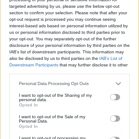
frissítve
targeted advertising by us, please use the below opt-out
section to confirm your selection. Please note that after your
opt-out request is processed you may continue seeing
interest-based ads based on personal information utilized by
us or personal information disclosed to third parties prior to
your opt-out. You may separately opt-out of the further
disclosure of your personal information by third parties on the
IAB’s list of downstream participants. This information may
also be disclosed by us to third parties on the
IAB’s List of
Downstream Participants
that may further disclose it to other
third parties.
Personal Data Processing Opt Outs
I want to opt-out of the Sharing of my
personal data.
Opted In
I want to opt-out of the Sale of my
Personal Data.
2026. augusztus 08., szombat
Opted In
Vaddisznó szaladt le a budapesti
I want to opt-out of processing my