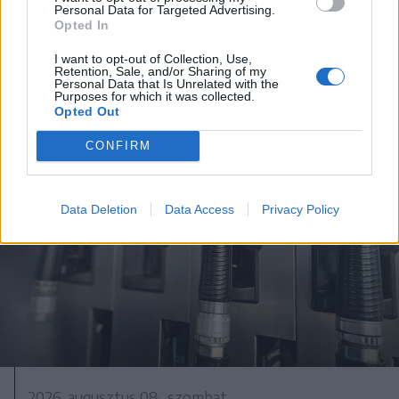
metróba, felszállt az egyik kocsira,
Personal Data for Targeted Advertising.
Opted In
majd kilőtték – videóval
I want to opt-out of Collection, Use,
Retention, Sale, and/or Sharing of my
Personal Data that Is Unrelated with the
Purposes for which it was collected.
Opted Out
CONFIRM
Data Deletion
Data Access
Privacy Policy
2026. augusztus 08., szombat