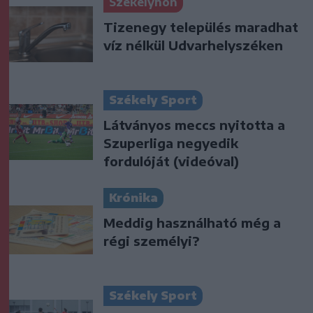
Székelyhon
Tizenegy település maradhat
víz nélkül Udvarhelyszéken
Székely Sport
Látványos meccs nyitotta a
Szuperliga negyedik
fordulóját (videóval)
Krónika
Meddig használható még a
régi személyi?
Székely Sport