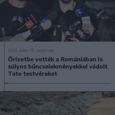
2026. július 19., vasárnap
Őrizetbe vették a Romániában is
súlyos bűncselekményekkel vádolt
Tate testvéreket