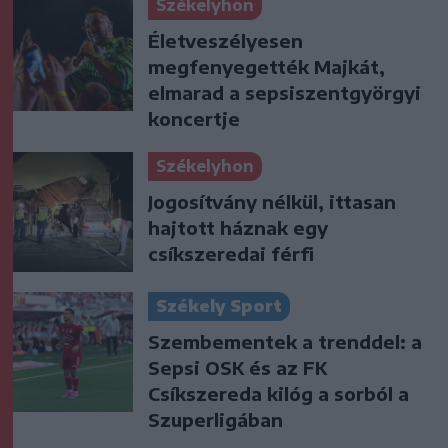
Székelyhon
Életveszélyesen
megfenyegették Majkát,
elmarad a sepsiszentgyörgyi
koncertje
Székelyhon
Jogosítvány nélkül, ittasan
hajtott háznak egy
csíkszeredai férfi
Székely Sport
Szembementek a trenddel: a
Sepsi OSK és az FK
Csíkszereda kilóg a sorból a
Szuperligában