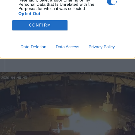
Personal Data that Is Unrelated with the
2026. július 31., péntek
Purposes for which it was collected.
Opted Out
Migrációs válság Ceutában: több
tízezer határsértő jutott be a
CONFIRM
spanyol városba Marokkó felől
Data Deletion
Data Access
Privacy Policy