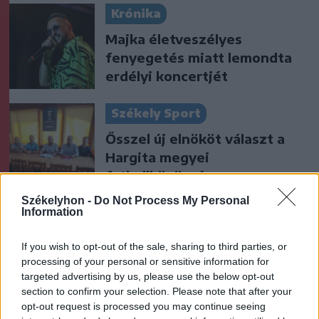
Krónika
Majka életveszélyes
fenyegetés miatt lemondta
erdélyi koncertjét
Székely Sport
Ősszel új elnököt választ a
Hargita megyei
futballközösség
Székelyhon -
Do Not Process My Personal
Information
Nőileg
Sándor Ella: Na, indíts, s
If you wish to opt-out of the sale, sharing to third parties, or
menjünk!
processing of your personal or sensitive information for
targeted advertising by us, please use the below opt-out
section to confirm your selection. Please note that after your
opt-out request is processed you may continue seeing