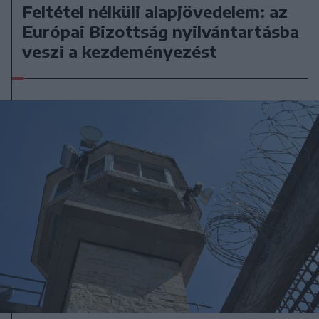
Feltétel nélküli alapjövedelem: az
Európai Bizottság nyilvántartásba
veszi a kezdeményezést