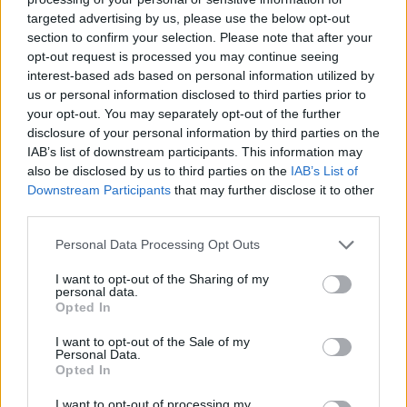
targeted advertising by us, please use the below opt-out
section to confirm your selection. Please note that after your
Hasznos
opt-out request is processed you may continue seeing
interest-based ads based on personal information utilized by
Impresszum
us or personal information disclosed to third parties prior to
your opt-out. You may separately opt-out of the further
Szerzői jogok
disclosure of your personal information by third parties on the
Adatvédelmi tájékoztató
IAB’s list of downstream participants. This information may
Cookie-kezelési tájékoztató
also be disclosed by us to third parties on the
IAB’s List of
Downstream Participants
that may further disclose it to other
Hozzászólási szabályzat
third parties.
Nyomtatott lapjaink archívuma
Székely Hírmondó archívuma
Personal Data Processing Opt Outs
Médiaajánlat
I want to opt-out of the Sharing of my
personal data.
Opted In
Látogatottsági adatok
I want to opt-out of the Sale of my
Personal Data.
Sütibeállítások
Opted In
I want to opt-out of processing my