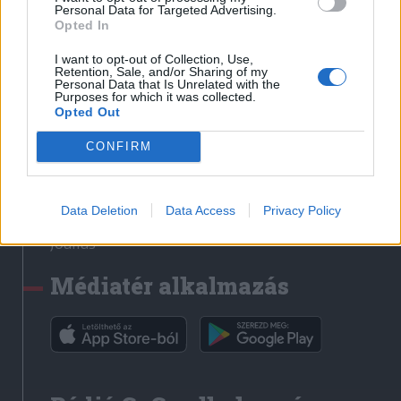
Médiatér
Personal Data for Targeted Advertising.
Opted In
Székely Sport
I want to opt-out of Collection, Use,
Liget
Retention, Sale, and/or Sharing of my
Personal Data that Is Unrelated with the
Krónika
Purposes for which it was collected.
Opted Out
Bihari Napló
Erdélyi Napló
CONFIRM
Főtér
Nőileg
Data Deletion
Data Access
Privacy Policy
Rádió GaGa
Jóállás
Médiatér alkalmazás