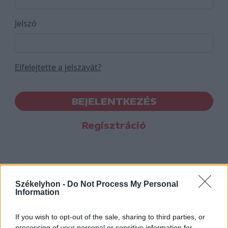
Jelszó
Elfelejtette a jelszavát?
BEJELENTKEZÉS
Regisztráció
Székelyhon -
Do Not Process My Personal
Information
If you wish to opt-out of the sale, sharing to third parties, or
processing of your personal or sensitive information for