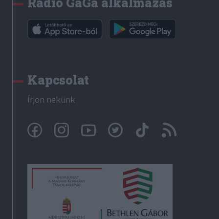
Rádió GaGa alkalmazás
Kapcsolat
Írjon nekünk