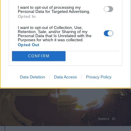
Migrációs válság Ceutában: több
I want to opt-out of processing my
tízezer határsértő jutott be a
Personal Data for Targeted Advertising.
Opted In
spanyol városba Marokkó felől
I want to opt-out of Collection, Use,
Retention, Sale, and/or Sharing of my
Personal Data that Is Unrelated with the
Purposes for which it was collected.
Opted Out
CONFIRM
Data Deletion
Data Access
Privacy Policy