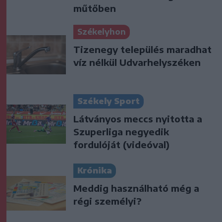
műtőben
Székelyhon
Tizenegy település maradhat
víz nélkül Udvarhelyszéken
Székely Sport
Látványos meccs nyitotta a
Szuperliga negyedik
fordulóját (videóval)
Krónika
Meddig használható még a
régi személyi?