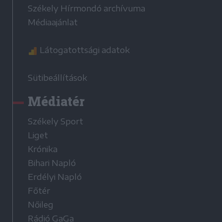
Székely Hírmondó archívuma
Médiaajánlat
Látogatottsági adatok
Sütibeállítások
Médiatér
Székely Sport
Liget
Krónika
Bihari Napló
Erdélyi Napló
Főtér
Nőileg
Rádió GaGa