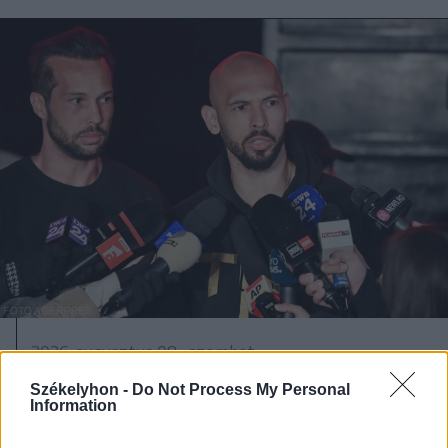
2026. augusztus 08., szombat
A Tate-testvérek szabadlábra
Székelyhon -
Do Not Process My Personal
Information
helyezését kérik ügyvédeik