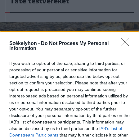
Tate testvéreket
Székelyhon -
Do Not Process My Personal
Information
If you wish to opt-out of the sale, sharing to third parties, or
processing of your personal or sensitive information for
targeted advertising by us, please use the below opt-out
section to confirm your selection. Please note that after your
opt-out request is processed you may continue seeing
interest-based ads based on personal information utilized by
us or personal information disclosed to third parties prior to
your opt-out. You may separately opt-out of the further
2026. július 17., péntek
disclosure of your personal information by third parties on the
Mostantól börtönök őrzésére is
IAB’s list of downstream participants. This information may
használhatóak a nílusi krokodilok
also be disclosed by us to third parties on the
IAB’s List of
Downstream Participants
that may further disclose it to other
Izraelben