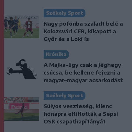
Székely Sport
Nagy pofonba szaladt belé a
Kolozsvári CFR, kikapott a
Győr és a Loki is
Krónika
A Majka-ügy csak a jéghegy
csúcsa, be kellene fejezni a
magyar–magyar acsarkodást
Székely Sport
Súlyos veszteség, kilenc
hónapra eltiltották a Sepsi
OSK csapatkapitányát