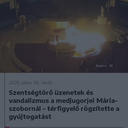
2026. július 28., kedd
Szentségtörő üzenetek és
vandalizmus a medjugorjei Mária-
szobornál – térfigyelő rögzítette a
gyújtogatást