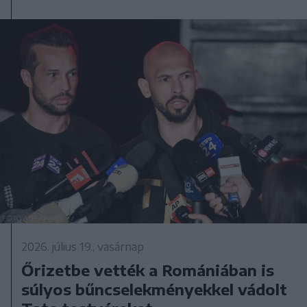
2026. július 19., vasárnap
Őrizetbe vették a Romániában is
súlyos bűncselekményekkel vádolt