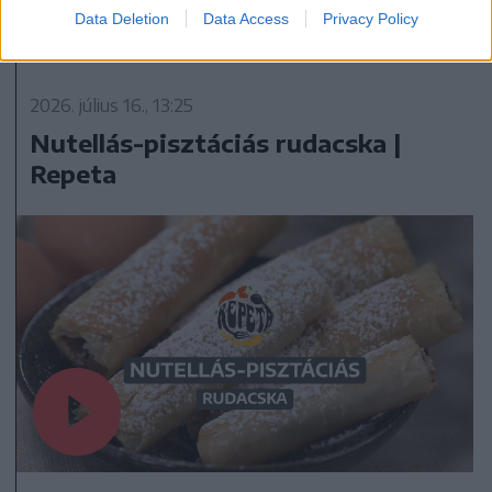
Data Deletion
Data Access
Privacy Policy
2026. július 16., 13:25
Nutellás-pisztáciás rudacska |
Repeta