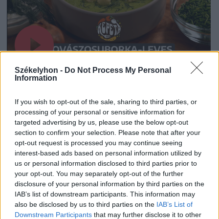
Székelyhon -
Do Not Process My Personal
Information
2026. július 19., 11:07
If you wish to opt-out of the sale, sharing to third parties, or
Szoknyás Gurulás: bolondos
processing of your personal or sensitive information for
targeted advertising by us, please use the below opt-out
ötletként indult, értékes
section to confirm your selection. Please note that after your
eseménnyé vált
opt-out request is processed you may continue seeing
interest-based ads based on personal information utilized by
us or personal information disclosed to third parties prior to
your opt-out. You may separately opt-out of the further
disclosure of your personal information by third parties on the
IAB’s list of downstream participants. This information may
also be disclosed by us to third parties on the
IAB’s List of
Downstream Participants
that may further disclose it to other