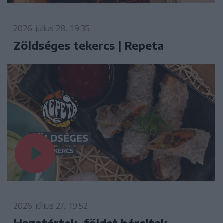
2026. július 28., 19:35
Zöldséges tekercs | Repeta
2026. július 27., 19:52
Hazatértek, földet béreltek,