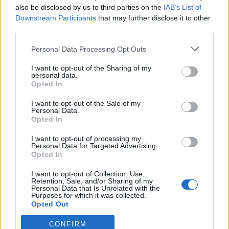
also be disclosed by us to third parties on the
IAB’s List of
Downstream Participants
that may further disclose it to other
third parties.
Personal Data Processing Opt Outs
I want to opt-out of the Sharing of my
personal data.
Opted In
I want to opt-out of the Sale of my
Personal Data.
Opted In
2026. július 17., 17:03
I want to opt-out of processing my
Új fejezet kezdődik a gernyeszegi
Personal Data for Targeted Advertising.
Opted In
Teleki-kastély történetében
I want to opt-out of Collection, Use,
Retention, Sale, and/or Sharing of my
Personal Data that Is Unrelated with the
Purposes for which it was collected.
Opted Out
CONFIRM