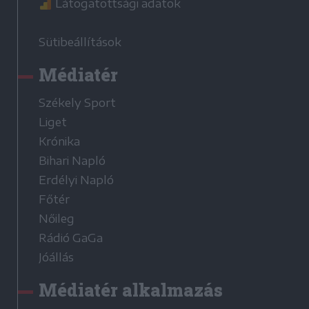
Látogatottsági adatok
Sütibeállítások
Médiatér
Székely Sport
Liget
Krónika
Bihari Napló
Erdélyi Napló
Főtér
Nőileg
Rádió GaGa
Jóállás
Médiatér alkalmazás