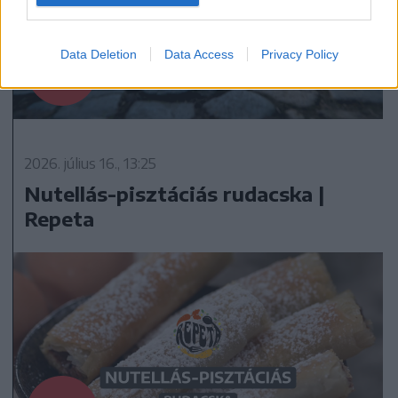
Data Deletion
Data Access
Privacy Policy
2026. július 16., 13:25
Nutellás-pisztáciás rudacska |
Repeta