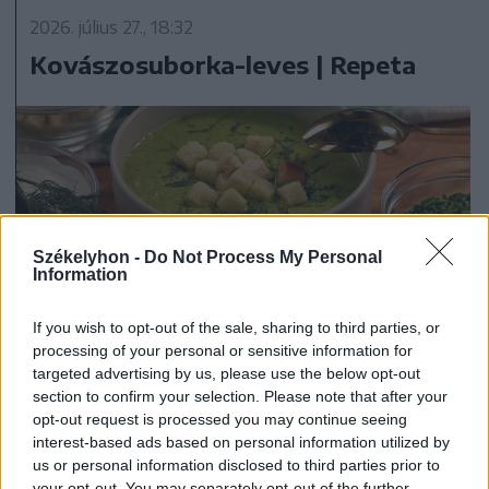
2026. július 27., 18:32
Kovászosuborka-leves | Repeta
Székelyhon -
Do Not Process My Personal
Information
If you wish to opt-out of the sale, sharing to third parties, or
processing of your personal or sensitive information for
targeted advertising by us, please use the below opt-out
section to confirm your selection. Please note that after your
2026. július 19., 11:07
opt-out request is processed you may continue seeing
interest-based ads based on personal information utilized by
Szoknyás Gurulás: bolondos
us or personal information disclosed to third parties prior to
ötletként indult, értékes
your opt-out. You may separately opt-out of the further