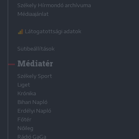
Székely Hírmondó archívuma
Médiaajánlat
Látogatottsági adatok
Sütibeállítások
Médiatér
Székely Sport
Liget
Krónika
Bihari Napló
Erdélyi Napló
Főtér
Nőileg
Rádió GaGa