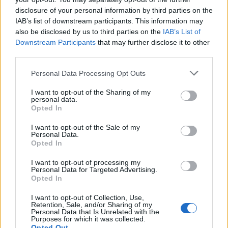
eseménnyé vált
disclosure of your personal information by third parties on the
IAB’s list of downstream participants. This information may
also be disclosed by us to third parties on the
IAB’s List of
Downstream Participants
that may further disclose it to other
third parties.
Personal Data Processing Opt Outs
I want to opt-out of the Sharing of my
personal data.
Opted In
I want to opt-out of the Sale of my
Personal Data.
Opted In
I want to opt-out of processing my
Personal Data for Targeted Advertising.
2026. július 17., 17:03
Opted In
Új fejezet kezdődik a gernyeszegi
I want to opt-out of Collection, Use,
Teleki-kastély történetében
Retention, Sale, and/or Sharing of my
Personal Data that Is Unrelated with the
Purposes for which it was collected.
Opted Out