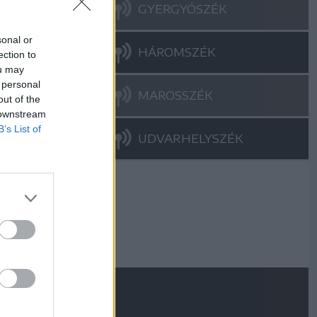
GYERGYÓSZÉK
sonal or
HÁROMSZÉK
ection to
ou may
 personal
MAROSSZÉK
out of the
 downstream
B’s List of
UDVARHELYSZÉK