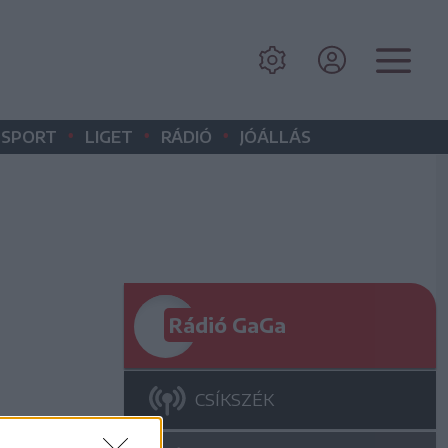
•
•
•
SPORT
LIGET
RÁDIÓ
JÓÁLLÁS
Rádió GaGa
CSÍKSZÉK