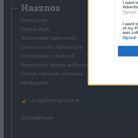
I want 
Hasznos
Advertis
Opted 
Impresszum
I want t
of my P
Szerzői jogok
was col
Opted 
Adatvédelmi tájékoztató
Cookie-kezelési tájékoztató
Hozzászólási szabályzat
Nyomtatott lapjaink archívuma
Székely Hírmondó archívuma
Médiaajánlat
Látogatottsági adatok
Sütibeállítások