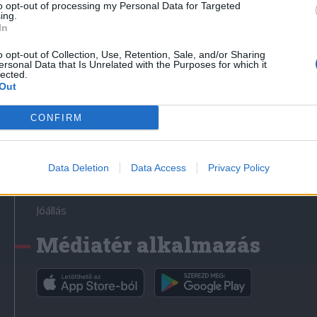
to opt-out of processing my Personal Data for Targeted
Médiatér
ing.
In
Székely Sport
o opt-out of Collection, Use, Retention, Sale, and/or Sharing
ersonal Data that Is Unrelated with the Purposes for which it
Liget
lected.
Out
Krónika
Bihari Napló
CONFIRM
Erdélyi Napló
Főtér
Data Deletion
Data Access
Privacy Policy
Nőileg
Rádió GaGa
Jóállás
Médiatér alkalmazás