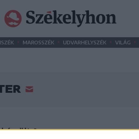
•
•
•
•
SZÉK
MAROSSZÉK
UDVARHELYSZÉK
VILÁG
ZTER
 készült A