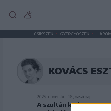
•
•
CSÍKSZÉK
GYERGYÓSZÉK
HÁROM
KOVÁCS ES
2025. november 16., vasárnap
A szultán kedvence – ez