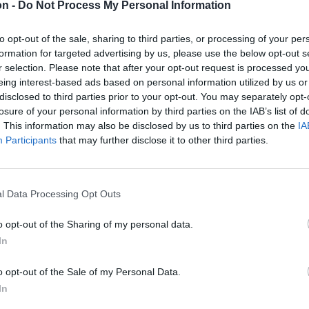
ban
on -
Do Not Process My Personal Information
dvelőknek fog
to opt-out of the sale, sharing to third parties, or processing of your per
encét, azaz a
formation for targeted advertising by us, please use the below opt-out s
r selection. Please note that after your opt-out request is processed y
ópecsenyét
eing interest-based ads based on personal information utilized by us or
 De nem biztos,
disclosed to third parties prior to your opt-out. You may separately opt-
losure of your personal information by third parties on the IAB’s list of
. This information may also be disclosed by us to third parties on the
IA
Participants
that may further disclose it to other third parties.
l Data Processing Opt Outs
o opt-out of the Sharing of my personal data.
In
o opt-out of the Sale of my Personal Data.
In