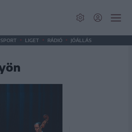
•
•
•
SPORT
LIGET
RÁDIÓ
JÓÁLLÁS
gyön