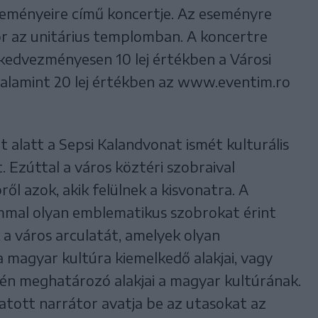
teményeire című koncertje. Az eseményre
sor az unitárius templomban. A koncertre
ve kedvezményesen 10 lej értékben a Városi
valamint 20 lej értékben az www.eventim.ro
alatt a Sepsi Kalandvonat ismét kulturális
. Ezúttal a város köztéri szobraival
l azok, akik felülnek a kisvonatra. A
ommal olyan emblematikus szobrokat érint
a város arculatát, amelyek olyan
a magyar kultúra kiemelkedő alakjai, vagy
ntén meghatározó alakjai a magyar kultúrának.
atott narrátor avatja be az utasokat az