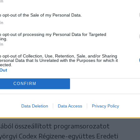
In
odában (Szabadság tér, 1. szám), valamint 20
 oldalon lehet vásárolni.
o opt-out of the Sale of my Personal Data.
In
uzsika és a táncházak kedvelői hajnalig
to opt-out of processing my Personal Data for Targeted
ing.
tnek részt a Tamási Áron Színház
In
Háromszék Táncegyüttessel, valamint a
o opt-out of Collection, Use, Retention, Sale, and/or Sharing
rtnerségben valósul meg, a belépés díjtalan.
ersonal Data that Is Unrelated with the Purposes for which it
lected.
Out
ától kerül sor a Tamási Áron Színház
CONFIRM
András Ifjúsági Fúvószenekar már
tjére, amelyre jegyeket 25 lejes áron a
Data Deletion
Data Access
Privacy Policy
ában lehet vásárolni.
mából összeállított programsorozatot
györgyi Codex Régizene-együttes Eredeti