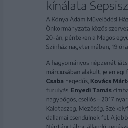
kínálata Sepsis
A Kónya Ádám Művelődési Ház
Önkormányzata közös szervez
20-án, pénteken a Magos együ
Színház nagytermében, 19 órai
A hagyományos népzenét játs
márciusában alakult, jelenlegi 
Csaba
hegedűs,
Kovács Márt
furulyás,
Enyedi Tamás
cimba
nagybőgős, csellós – 2017 nyar
Kalotaszeg, Mezőség, Székelyf
dallamai csendülnek fel. A jo
Néptánctábor állandó zenésze