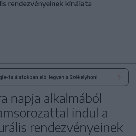
lis rendezvényeinek kínálata
ogle-találatokban elöl legyen a Székelyhon!
a napja alkalmából
msorozattal indul a
urális rendezvényeinek