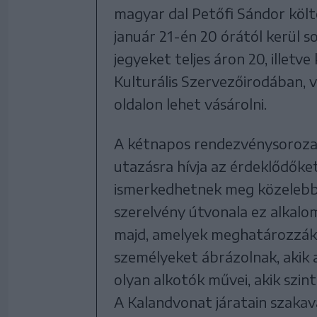
magyar dal Petőfi Sándor köl
január 21-én 20 órától kerül 
jegyeket teljes áron 20, illet
Kulturális Szervezőirodában, 
oldalon lehet vásárolni.
A kétnapos rendezvénysorozat 
utazásra hívja az érdeklődőket
ismerkedhetnek meg közelebbrő
szerelvény útvonala ez alkal
majd, amelyek meghatározzák 
személyeket ábrázolnak, akik 
olyan alkotók művei, akik szi
A Kalandvonat járatain szakav