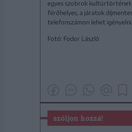
egyes szobrok kultúrtörténet
férőhelyes, a járatok díjmente
telefonszámon lehet igényelni
Fotó: Fodor László
szóljon hozzá!