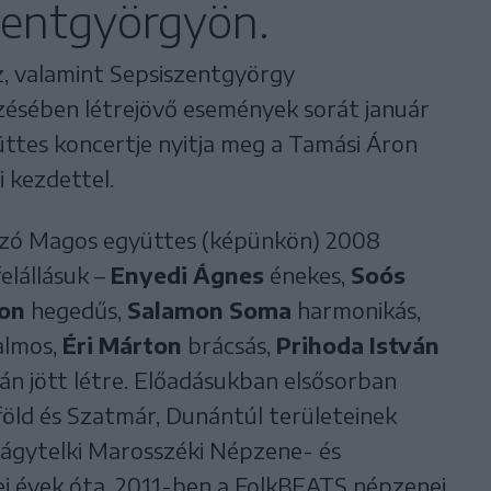
zentgyörgyön.
, valamint Sepsiszentgyörgy
ésében létrejövő események sorát január
ttes koncertje nyitja meg a Tamási Áron
 kezdettel.
zó Magos együttes (képünkön) 2008
felállásuk –
Enyedi Ágnes
énekes,
Soós
on
hegedűs,
Salamon Soma
harmonikás,
lmos,
Éri Márton
brácsás,
Prihoda István
án jött létre. Előadásukban elsősorban
öld és Szatmár, Dunántúl területeinek
bbágytelki Marosszéki Népzene- és
i évek óta. 2011-ben a FolkBEATS népzenei