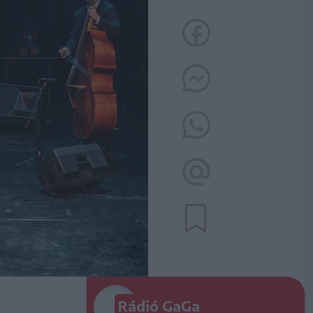
Rádió GaGa