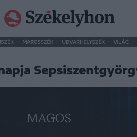
•
•
•
•
SZÉK
MAROSSZÉK
UDVARHELYSZÉK
VILÁG
napja Sepsiszentgyör