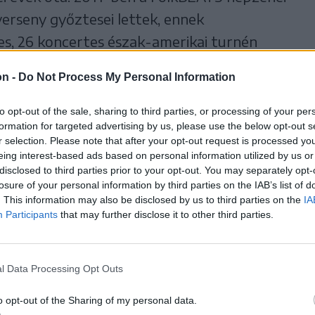
verseny győztesei lettek, ennek
s, 26 koncertes észak-amerikai turnén
zállott a Páva tehetségkutató
on -
Do Not Process My Personal Information
i televízió adásaiban is szerepeltek. A
ban életre hívott új népi előadó-művészeti
to opt-out of the sale, sharing to third parties, or processing of your per
formation for targeted advertising by us, please use the below opt-out s
an…” című alkotásuk Nagy Páva minősítést
r selection. Please note that after your opt-out request is processed y
i a hitelesen megszólaltatott népzenei
eing interest-based ads based on personal information utilized by us or
disclosed to third parties prior to your opt-out. You may separately opt-
 nagy hangsúlyt fektetnek a gyűjtő munkára
losure of your personal information by third parties on the IAB’s list of
az egyes tájegységek adatközlőinek hatása.
. This information may also be disclosed by us to third parties on the
IA
Participants
that may further disclose it to other third parties.
kön Dumitru Toderic felsőrépai adatközlő
l Data Processing Opt Outs
on 20, illetve kedvezményesen 10 lej értékben
o opt-out of the Sharing of my personal data.