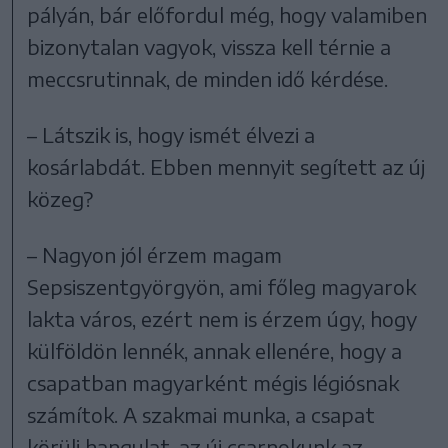
pályán, bár előfordul még, hogy valamiben
bizonytalan vagyok, vissza kell térnie a
meccsrutinnak, de minden idő kérdése.
– Látszik is, hogy ismét élvezi a
kosárlabdát. Ebben mennyit segített az új
közeg?
– Nagyon jól érzem magam
Sepsiszentgyörgyön, ami főleg magyarok
lakta város, ezért nem is érzem úgy, hogy
külföldön lennék, annak ellenére, hogy a
csapatban magyarként mégis légiósnak
számítok. A szakmai munka, a csapat
körüli hangulat, az új csarnokunk az