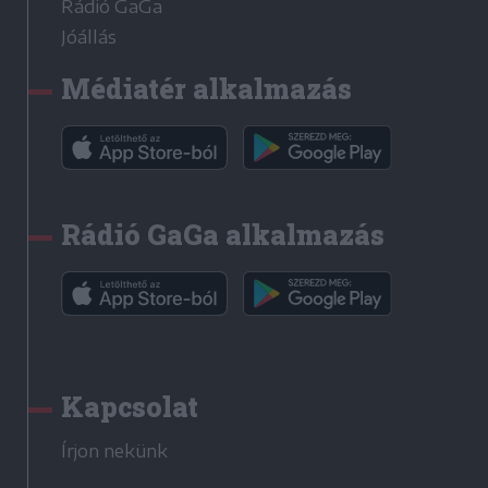
Rádió GaGa
Jóállás
Médiatér alkalmazás
Rádió GaGa alkalmazás
Kapcsolat
Írjon nekünk