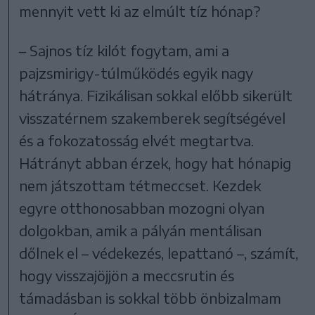
mennyit vett ki az elmúlt tíz hónap?
– Sajnos tíz kilót fogytam, ami a
pajzsmirigy-túlműködés egyik nagy
hátránya. Fizikálisan sokkal előbb sikerült
visszatérnem szakemberek segítségével
és a fokozatosság elvét megtartva.
Hátrányt abban érzek, hogy hat hónapig
nem játszottam tétmeccset. Kezdek
egyre otthonosabban mozogni olyan
dolgokban, amik a pályán mentálisan
dőlnek el – védekezés, lepattanó –, számít,
hogy visszajöjjön a meccsrutin és
támadásban is sokkal több önbizalmam