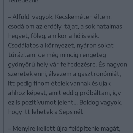
– Alföldi vagyok, Kecskeméten éltem,
csodálom az erdélyi tájat, a sok hatalmas
hegyet, főleg, amikor a hó is esik.
Csodálatos a környezet, nyáron sokat
túráztam, de még mindig rengeteg
gyönyörű hely vár felfedezésre. És nagyon
szeretek enni, élvezem a gasztronómiát,
itt pedig finom ételek vannak és újak
ahhoz képest, amit eddig próbáltam, így
ez is pozitívumot jelent… Boldog vagyok,
hogy itt lehetek a Sepsinél.
– Menyire kellett újra felépítenie magát,