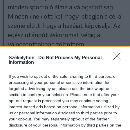
minden sportoló álma a válogatottság.
Mindenkinek ott kell hogy lebegjen a cél a
szeme előtt, hogy a hazáját képviselje. Az
egész utánpótláskoromat végig a
válogatottakban töltöttem,
szerepelhettem már a felnőttben is, ezért
Székelyhon -
Do Not Process My Personal
számomra mindig is motiváló lesz a
Information
nemzeti csapat. Jelenleg nem vagyok még
If you wish to opt-out of the sale, sharing to third parties, or
olyan formában, hogy azt mondjam, ott a
processing of your personal or sensitive information for
targeted advertising by us, please use the below opt-out
helyem a válogatottban, de ezért
section to confirm your selection. Please note that after your
dolgozom. Nagyon remélem, hogy pár
opt-out request is processed you may continue seeing
interest-based ads based on personal information utilized by
hónap múlva már azt érzem, készen állok.
us or personal information disclosed to third parties prior to
Ha bármikor hívnak, megyek, nem kérdés.
your opt-out. You may separately opt-out of the further
disclosure of your personal information by third parties on the