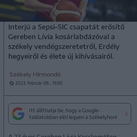
Interjú a Sepsi–SIC csapatát erősítő
Gereben Lívia kosárlabdázóval a
székely vendégszeretetről, Erdély
hegyeiről és élete új kihívásairól.
Székely Hírmondó
2023. február 08., 13:00
Itt állíthatja be, hogy a Google-
találatokban elöl legyen a Székelyhon!
A 23 éves Gereben Lívia Kecskeméten