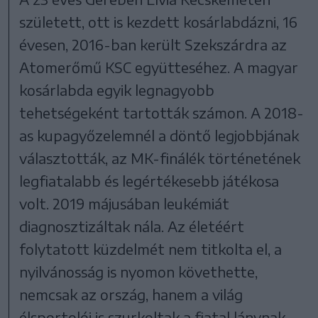
született, ott is kezdett kosárlabdázni, 16
évesen, 2016-ban került Szekszárdra az
Atomerőmű KSC együtteséhez. A magyar
kosárlabda egyik legnagyobb
tehetségeként tartották számon. A 2018-
as kupagyőzelemnél a döntő legjobbjának
választották, az MK-finálék történetének
legfiatalabb és legértékesebb játékosa
volt. 2019 májusában leukémiát
diagnosztizáltak nála. Az életéért
folytatott küzdelmét nem titkolta el, a
nyilvánosság is nyomon követhette,
nemcsak az ország, hanem a világ
élsportolói is szurkoltak a fiatal lánynak,