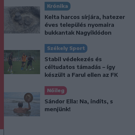
Krónika
Kelta harcos sírjára, hatezer
éves település nyomaira
bukkantak Nagyiklódon
Székely Sport
Stabil védekezés és
céltudatos támadás – így
készült a Farul ellen az FK
Nőileg
Sándor Ella: Na, indíts, s
menjünk!