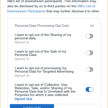
IAB’s list of downstream participants. This information may
Fotók: A Sepsi–Sic Facebook-oldala, Miska
also be disclosed by us to third parties on the
IAB’s List of
Brigitta
Downstream Participants
that may further disclose it to other
third parties.
Personal Data Processing Opt Outs
I want to opt-out of the Sharing of my
personal data.
Opted In
I want to opt-out of the Sale of my
Personal Data.
Opted In
I want to opt-out of processing my
Personal Data for Targeted Advertising.
szóljon hozzá!
Opted In
I want to opt-out of Collection, Use,
Retention, Sale, and/or Sharing of my
Personal Data that Is Unrelated with the
Purposes for which it was collected.
Ezek is érdekelhetik
Opted Out