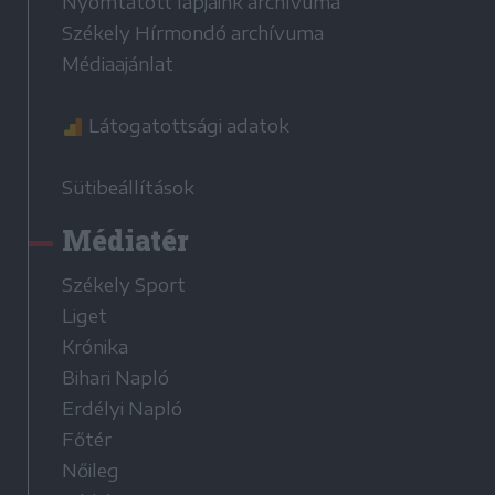
Nyomtatott lapjaink archívuma
Székely Hírmondó archívuma
Médiaajánlat
Látogatottsági adatok
Sütibeállítások
Médiatér
Székely Sport
Liget
Krónika
Bihari Napló
Erdélyi Napló
Főtér
Nőileg