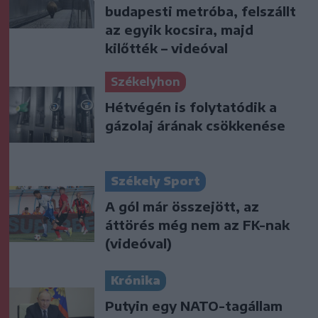
budapesti metróba, felszállt
az egyik kocsira, majd
kilőtték – videóval
Székelyhon
Hétvégén is folytatódik a
gázolaj árának csökkenése
Székely Sport
A gól már összejött, az
áttörés még nem az FK-nak
(videóval)
Krónika
Putyin egy NATO-tagállam