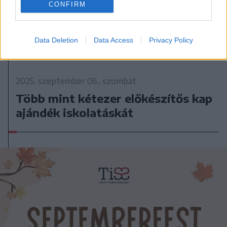
CONFIRM
2025. szeptember 06., szombat
Huszár- és katonadal-találkozó
Data Deletion
Data Access
Privacy Policy
2025. szeptember 06., szombat
Több mint kétezer előkészítős kap
ajándék iskolatáskát