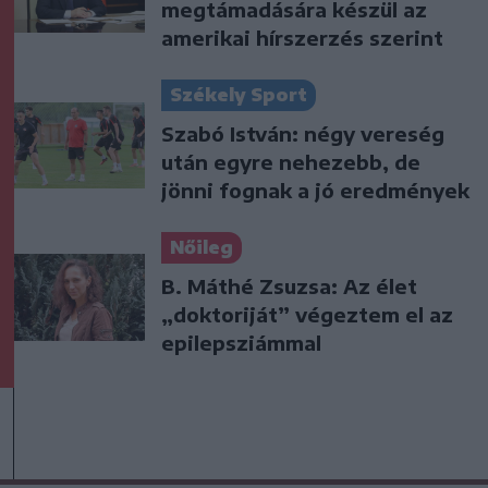
megtámadására készül az
amerikai hírszerzés szerint
Székely Sport
Szabó István: négy vereség
után egyre nehezebb, de
jönni fognak a jó eredmények
Nőileg
B. Máthé Zsuzsa: Az élet
„doktoriját” végeztem el az
epilepsziámmal