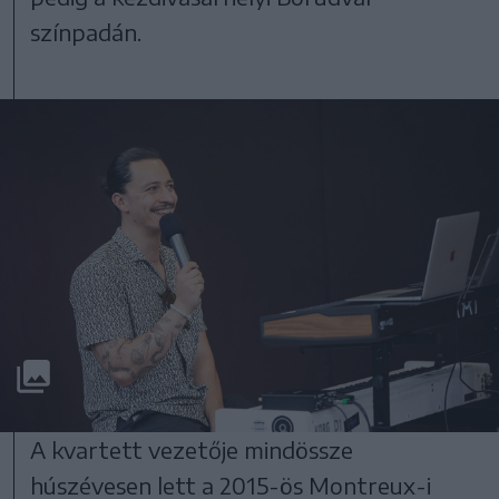
színpadán.
A kvartett vezetője mindössze
húszévesen lett a 2015-ös Montreux-i