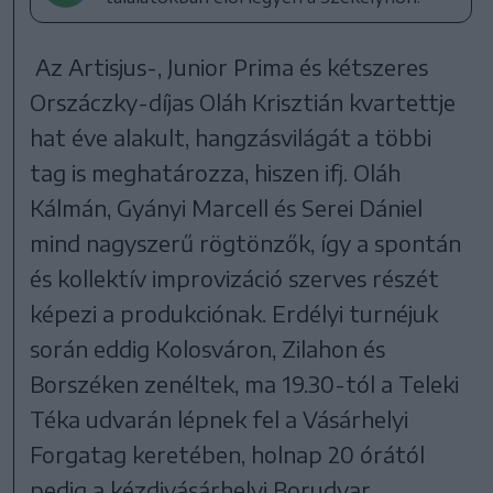
Az Artisjus-, Junior Prima és kétszeres
Orszáczky-díjas Oláh Krisztián kvartettje
hat éve alakult, hangzásvilágát a többi
tag is meghatározza, hiszen ifj. Oláh
Kálmán, Gyányi Marcell és Serei Dániel
mind nagyszerű rögtönzők, így a spontán
és kollektív improvizáció szerves részét
képezi a produkciónak. Erdélyi turnéjuk
során eddig Kolosváron, Zilahon és
Borszéken zenéltek, ma 19.30-tól a Teleki
Téka udvarán lépnek fel a Vásárhelyi
Forgatag keretében, holnap 20 órától
pedig a kézdivásárhelyi Borudvar