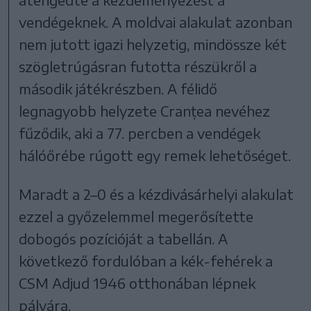
vendégeknek. A moldvai alakulat azonban
nem jutott igazi helyzetig, mindössze két
szögletrúgásran futotta részükről a
második játékrészben. A félidő
legnagyobb helyzete Cranțea nevéhez
fűződik, aki a 77. percben a vendégek
hálóőrébe rúgott egy remek lehetőséget.
Maradt a 2–0 és a kézdivásárhelyi alakulat
ezzel a győzelemmel megerősítette
dobogós pozícióját a tabellán. A
következő fordulóban a kék-fehérek a
CSM Adjud 1946 otthonában lépnek
pályára.