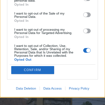
personal data.
Opted In
I want to opt-out of the Sale of my
Personal Data.
Opted In
I want to opt-out of processing my
Personal Data for Targeted Advertising.
Opted In
2025. szeptember 08., hétfő
I want to opt-out of Collection, Use,
Septemberfest puliszkával,
Retention, Sale, and/or Sharing of my
Personal Data that Is Unrelated with the
főzőversennyel
Purposes for which it was collected.
Opted Out
CONFIRM
Data Deletion
Data Access
Privacy Policy