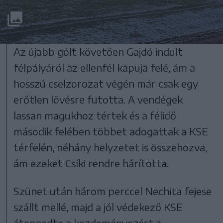
Az újabb gólt követően Gajdó indult
félpályáról az ellenfél kapuja felé, ám a
hosszú cselzorozat végén már csak egy
erőtlen lövésre futotta. A vendégek
lassan magukhoz tértek és a félidő
második felében többet adogattak a KSE
térfelén, néhány helyzetet is összehozva,
ám ezeket Csíki rendre hárította.
Szünet után három perccel Nechita fejese
szállt mellé, majd a jól védekező KSE
átengedte a kezdeményezést a