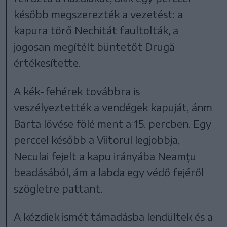
később megszerezték a vezetést: a
kapura törő Nechitát faultolták, a
jogosan megítélt büntetőt Drugă
értékesítette.
A kék-fehérek továbbra is
veszélyeztették a vendégek kapuját, ánm
Barta lövése fölé ment a 15. percben. Egy
perccel később a Viitorul legjobbja,
Neculai fejelt a kapu irányába Neamțu
beadásából, ám a labda egy védő fejéről
szögletre pattant.
A kézdiek ismét támadásba lendültek és a