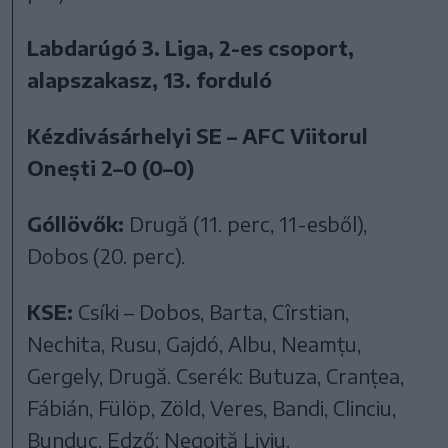
Labdarúgó 3. Liga, 2-es csoport,
alapszakasz, 13. forduló
Kézdivásárhelyi SE – AFC Viitorul
Onești 2–0 (0–0)
Góllövők:
Drugă (11. perc, 11-esből),
Dobos (20. perc).
KSE:
Csíki – Dobos, Barta, Cîrstian,
Nechita, Rusu, Gajdó, Albu, Neamțu,
Gergely, Drugă. Cserék: Butuza, Cranțea,
Fábián, Fülöp, Zöld, Veres, Bandi, Clinciu,
Bunduc. Edző: Negoiță Liviu.