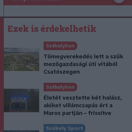
Ezek is érdekelhetik
Székelyhon
Tömegverekedés lett a szűk
mezőgazdasági úti vitából
Csatószegen
Székelyhon
Életét vesztette két halász,
akiket villámcsapás ért a
Maros partján – frissítve
Székely Sport