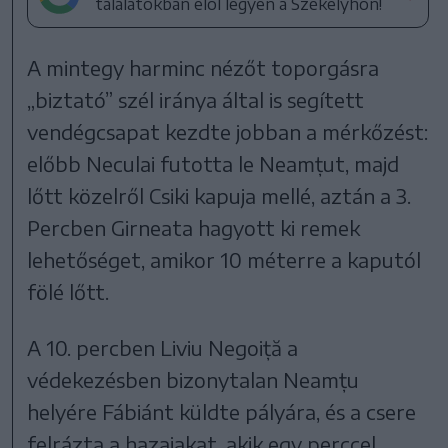
találatokban elöl legyen a Székelyhon!
A mintegy harminc nézőt toporgásra
„biztató” szél iránya által is segített
vendégcsapat kezdte jobban a mérkőzést:
előbb Neculai futotta le Neamțut, majd
lőtt közelről Csiki kapuja mellé, aztán a 3.
Percben Girneata hagyott ki remek
lehetőséget, amikor 10 méterre a kaputól
fölé lőtt.
A 10. percben Liviu Negoiță a
védekezésben bizonytalan Neamțu
helyére Fábiánt küldte pályára, és a csere
felrázta a hazaiakat, akik egy perccel