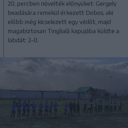
20. percben növelték előnyüket: Gergely
beadására remekül érkezett Dobos, aki
előbb még kicselezett egy védőt, majd
magabiztosan Tingîială kapujába küldte a
labdát: 2–0.