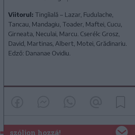
Viitorul:
Tingîială – Lazar, Fudulache,
Tancau, Mandagiu, Toader, Maftei, Cucu,
Girneata, Neculai, Marcu. Cserék: Grosz,
David, Martinas, Albert, Motei, Grădinariu.
Edző: Dananae Ovidiu.
szóljon hozzá!