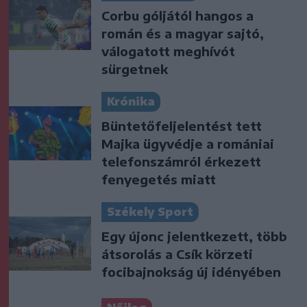
Corbu góljától hangos a
román és a magyar sajtó,
válogatott meghívót
sürgetnek
Krónika
Büntetőfeljelentést tett
Majka ügyvédje a romániai
telefonszámról érkezett
fenyegetés miatt
Székely Sport
Egy újonc jelentkezett, több
átsorolás a Csík körzeti
focibajnokság új idényében