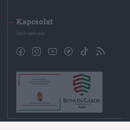
Kapcsolat
Írjon nekünk
© Székelyhon.ro 2009-2026