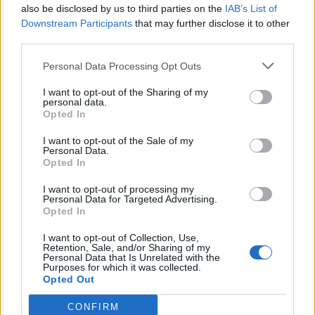
Huszár- és katonadal-találkozó
also be disclosed by us to third parties on the
IAB’s List of
Downstream Participants
that may further disclose it to other
third parties.
Personal Data Processing Opt Outs
2025. szeptember 06., szombat
I want to opt-out of the Sharing of my
personal data.
Több mint kétezer előkészítős kap
Opted In
ajándék iskolatáskát
I want to opt-out of the Sale of my
Personal Data.
Opted In
I want to opt-out of processing my
Personal Data for Targeted Advertising.
Opted In
I want to opt-out of Collection, Use,
Retention, Sale, and/or Sharing of my
Personal Data that Is Unrelated with the
Purposes for which it was collected.
Opted Out
CONFIRM