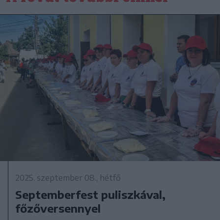
2025. szeptember 08., hétfő
Septemberfest puliszkával,
főzőversennyel