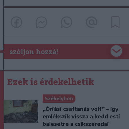
szóljon hozzá!
Ezek is érdekelhetik
Székelyhon
„Óriási csattanás volt” – így
emlékszik vissza a kedd esti
balesetre a csíkszeredai