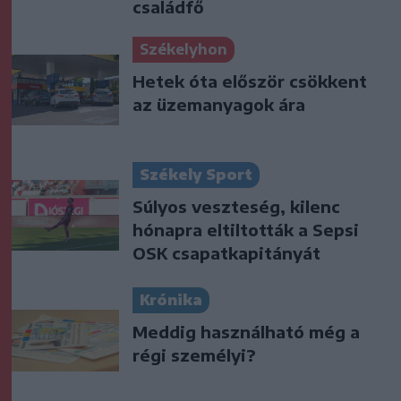
családfő
Székelyhon
Hetek óta először csökkent
az üzemanyagok ára
Székely Sport
Súlyos veszteség, kilenc
hónapra eltiltották a Sepsi
OSK csapatkapitányát
Krónika
Meddig használható még a
régi személyi?