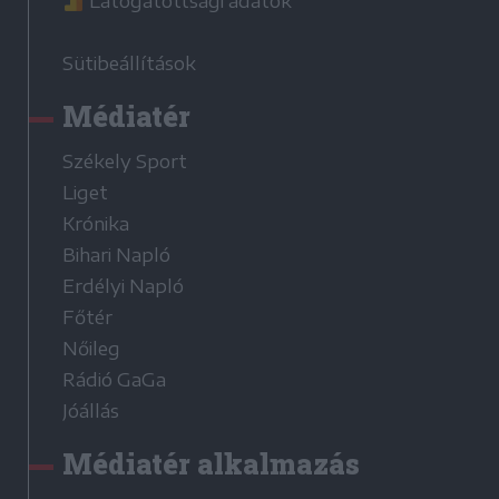
Látogatottsági adatok
Sütibeállítások
Médiatér
Székely Sport
Liget
Krónika
Bihari Napló
Erdélyi Napló
Főtér
Nőileg
Rádió GaGa
Jóállás
Médiatér alkalmazás