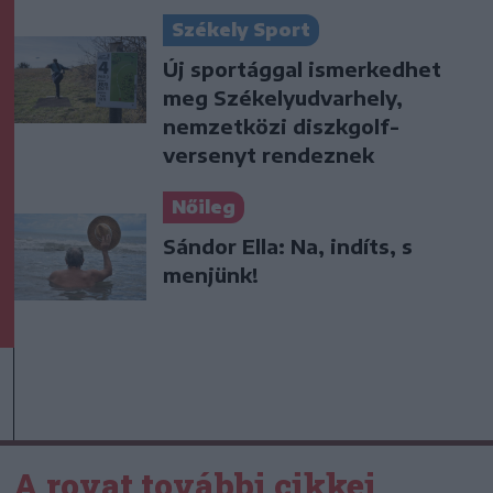
Székely Sport
Új sportággal ismerkedhet
meg Székelyudvarhely,
nemzetközi diszkgolf-
versenyt rendeznek
Nőileg
Sándor Ella: Na, indíts, s
menjünk!
A rovat további cikkei