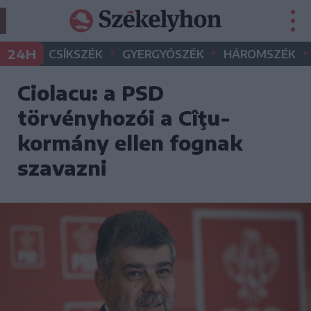
•
•
•
24H
CSÍKSZÉK
GYERGYÓSZÉK
HÁROMSZÉK
Ciolacu: a PSD
törvényhozói a Cîţu-
kormány ellen fognak
szavazni