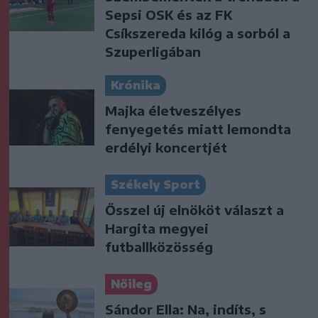
Sepsi OSK és az FK
Csíkszereda kilóg a sorból a
Szuperligában
Krónika
Majka életveszélyes
fenyegetés miatt lemondta
erdélyi koncertjét
Székely Sport
Ősszel új elnököt választ a
Hargita megyei
futballközösség
Nőileg
Sándor Ella: Na, indíts, s