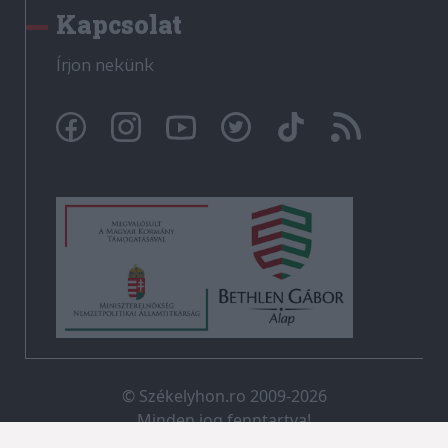
Kapcsolat
Írjon nekünk
© Székelyhon.ro 2009-2026
Minden jog fenntartva!