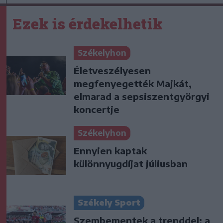
Ezek is érdekelhetik
Székelyhon
Életveszélyesen
megfenyegették Majkát,
elmarad a sepsiszentgyörgyi
koncertje
Székelyhon
Ennyien kaptak
különnyugdíjat júliusban
Székely Sport
Szembementek a trenddel: a