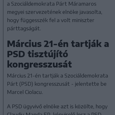
a Szociáldemokrata Párt Máramaros
megyei szervezetének elnöke javasolta,
hogy függesszék fel a volt miniszter
párttagságát.
Március 21-én tartják a
PSD tisztújító
kongresszusát
Március 21-én tartják a Szociáldemokrata
Párt (PSD) kongresszusát - jelentette be
Marcel Ciolacu.
A PSD ügyvivő elnöke azt is közölte, hogy
Claudiu Manda EP-képviselő lesz a PSD