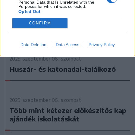
Personal Data that Is Unrelated with the
Purposes for which it was collected.
Opted Out
CONFIRM
Data Deletion
Data Access
Privacy Policy
2025. szeptember 06., szombat
Huszár- és katonadal-találkozó
2025. szeptember 06., szombat
Több mint kétezer előkészítős kap
ajándék iskolatáskát