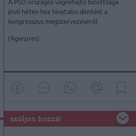
A PSD országos végrehajtó bizottsága
jövő héten hoz hivatalos döntést a
kongresszus megszervezéséről.
(Agerpres)
szóljon hozzá!