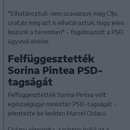
"Elhatároztuk: nem szavazzuk meg Cîţu
urat;és még azt is elhatároztuk, hogy jelen
leszünk a teremben" - fogalmazott a PSD
ügyvivő elnöke.
Felfüggesztették
Sorina Pintea PSD-
tagságát
Felfüggesztették Sorina Pintea volt
egészségügyi miniszter PSD-tagságát -
jelentette be kedden Marcel Ciolacu.
Ciolacu elmondta, a párton belül az a