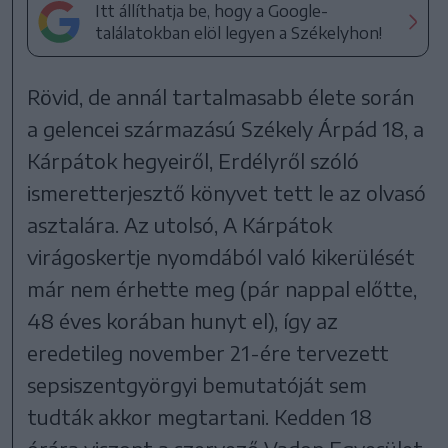
Itt állíthatja be, hogy a Google-
találatokban elöl legyen a Székelyhon!
Rövid, de annál tartalmasabb élete során
a gelencei származású Székely Árpád 18, a
Kárpátok hegyeiről, Erdélyről szóló
ismeretterjesztő könyvet tett le az olvasó
asztalára. Az utolsó, A Kárpátok
virágoskertje nyomdából való kikerülését
már nem érhette meg (pár nappal előtte,
48 éves korában hunyt el), így az
eredetileg november 21-ére tervezett
sepsiszentgyörgyi bemutatóját sem
tudták akkor megtartani. Kedden 18