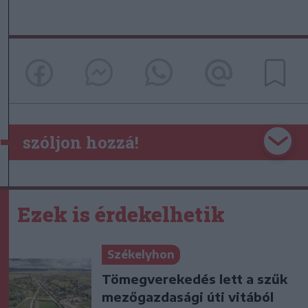
szóljon hozzá!
Ezek is érdekelhetik
Székelyhon
Tömegverekedés lett a szűk
mezőgazdasági úti vitából