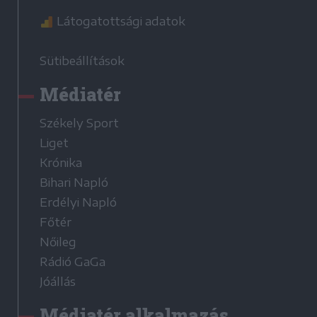
Látogatottsági adatok
Sütibeállítások
Médiatér
Székely Sport
Liget
Krónika
Bihari Napló
Erdélyi Napló
Főtér
Nőileg
Rádió GaGa
Jóállás
Médiatér alkalmazás