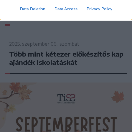
2025. szeptember 06., szombat
Data Deletion
Data Access
Privacy Policy
Huszár- és katonadal-találkozó
2025. szeptember 06., szombat
Több mint kétezer előkészítős kap
ajándék iskolatáskát