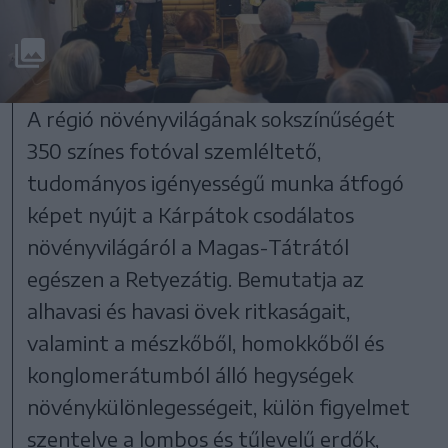
A régió növényvilágának sokszínűségét
350 színes fotóval szemléltető,
tudományos igényességű munka átfogó
képet nyújt a Kárpátok csodálatos
növényvilágáról a Magas-Tátrától
egészen a Retyezátig. Bemutatja az
alhavasi és havasi övek ritkaságait,
valamint a mészkőből, homokkőből és
konglomerátumból álló hegységek
növénykülönlegességeit, külön figyelmet
szentelve a lombos és tűlevelű erdők,