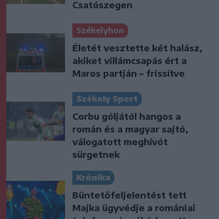
Csatószegen
Székelyhon
Életét vesztette két halász,
akiket villámcsapás ért a
Maros partján – frissítve
Székely Sport
Corbu góljától hangos a
román és a magyar sajtó,
válogatott meghívót
sürgetnek
Krónika
Büntetőfeljelentést tett
Majka ügyvédje a romániai