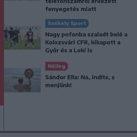
telefonszámról érkezett
fenyegetés miatt
Székely Sport
Nagy pofonba szaladt belé a
Kolozsvári CFR, kikapott a
Győr és a Loki is
Nőileg
Sándor Ella: Na, indíts, s
menjünk!