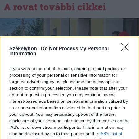
A rovat további cikkei
Székelyhon -
Do Not Process My Personal
Information
If you wish to opt-out of the sale, sharing to third parties, or
processing of your personal or sensitive information for
targeted advertising by us, please use the below opt-out
section to confirm your selection. Please note that after your
opt-out request is processed you may continue seeing
interest-based ads based on personal information utilized by
us or personal information disclosed to third parties prior to
your opt-out. You may separately opt-out of the further
disclosure of your personal information by third parties on the
2025. szeptember 08., hétfő
IAB’s list of downstream participants. This information may
Septemberfest puliszkával,
also be disclosed by us to third parties on the
IAB’s List of