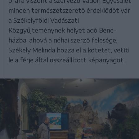
órára viszont a szervező Vadon Egyesület
minden természetszerető érdeklődőt vár
a Székelyföldi Vadászati
Közgyűjteménynek helyet adó Bene-
házba, ahová a néhai szerző felesége,
Székely Melinda hozza el a kötetet, vetíti
le a férje által összeállított képanyagot.