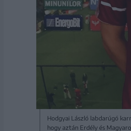
Hodgyai László labdarúgó karr
hogy aztán Erdély és Magyaror