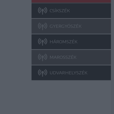
CSÍKSZÉK
GYERGYÓSZÉK
HÁROMSZÉK
MAROSSZÉK
UDVARHELYSZÉK