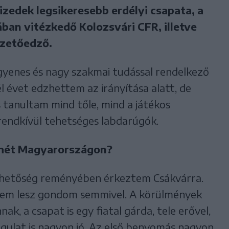
izedek legsikeresebb erdélyi csapata, a
ban vitézkedő Kolozsvári CFR, illetve
ezetőedző.
egyenes és nagy szakmai tudással rendelkező
él évet edzhettem az irányítása alatt, de
tanultam mind tőle, mind a játékos
 rendkívül tehetséges labdarúgók.
Ismét Magyarországon?
ehetőség reményében érkeztem Csákvárra.
nem lesz gondom semmivel. A körülmények
ak, a csapat is egy fiatal gárda, tele erővel,
ngulat is nagyon jó. Az első benyomás nagyon