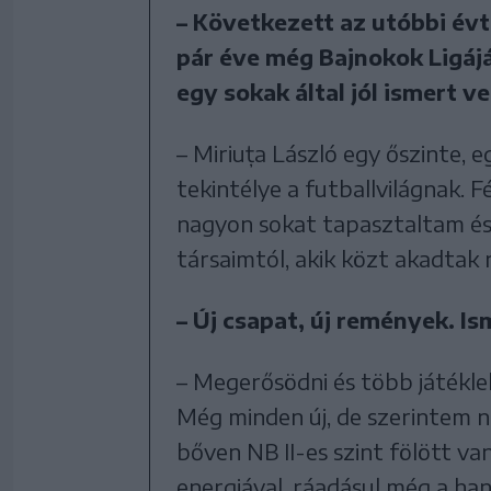
– Következett az utóbbi évt
pár éve még Bajnokok Ligájá
egy sokak által jól ismert v
– Miriuța László egy őszinte, 
tekintélye a futballvilágnak. F
nagyon sokat tapasztaltam és 
társaimtól, akik közt akadtak
– Új csapat, új remények. 
– Megerősödni és több játékl
Még minden új, de szerintem 
bőven NB II-es szint fölött vann
energiával, ráadásul még a ha