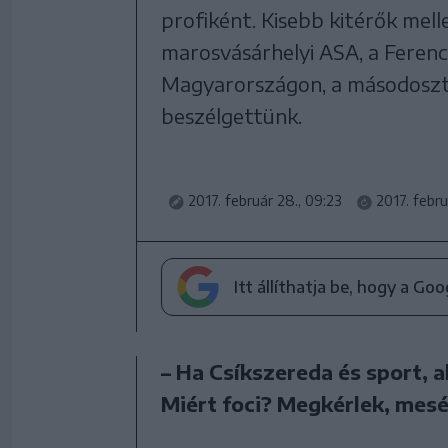
profiként. Kisebb kitérők mel
marosvásárhelyi ASA, a Ferencv
Magyarországon, a másodosztá
beszélgettünk.
2017. február 28., 09:23
2017. febru
Itt állíthatja be, hogy a Go
– Ha Csíkszereda és sport, a
Miért foci? Megkérlek, mesél