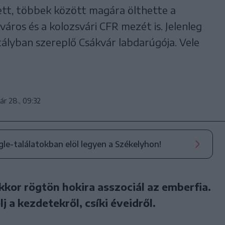
lett, többek között magára ölthette a
áros és a kolozsvári CFR mezét is. Jelenleg
lyban szereplő Csákvár labdarúgója. Vele
ár 28., 09:32
ogle-találatokban elöl legyen a Székelyhon!
kkor rögtön hokira asszociál az emberfia.
j a kezdetekről, csíki éveidről.