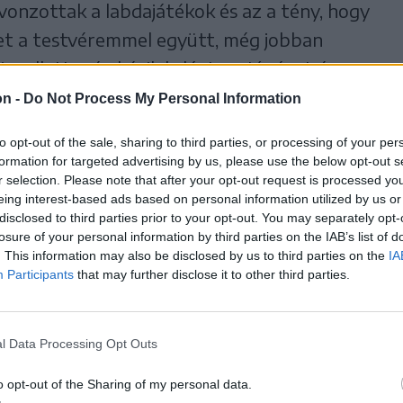
s vonzottak a labdajátékok és az a tény, hogy
t a testvéremmel együtt, még jobban
i mellett még kézilabdáztam tíz évet és
intén hozzájárultak a fociban való
on -
Do Not Process My Personal Information
láttam, hogy édesapám veszi a táskát és
to opt-out of the sale, sharing to third parties, or processing of your per
lommal is. Ez a példa lebegett előttem, és
formation for targeted advertising by us, please use the below opt-out s
tekintve, a csíkszeredai éveim nagyon
r selection. Please note that after your opt-out request is processed y
eing interest-based ads based on personal information utilized by us or
p meg kell említenem az edzőimet, akik
disclosed to third parties prior to your opt-out. You may separately opt-
losure of your personal information by third parties on the IAB’s list of
éppen a nemrég elhunyt Burus Csaba, aki
. This information may also be disclosed by us to third parties on the
IA
ésemet, továbbá Gál Ervin, Albu László,
Participants
that may further disclose it to other third parties.
nám.
l Data Processing Opt Outs
ennel rendelkező klubok következtek,
helyi ASA, Ferencváros és a Kolozsvári
o opt-out of the Sharing of my personal data.