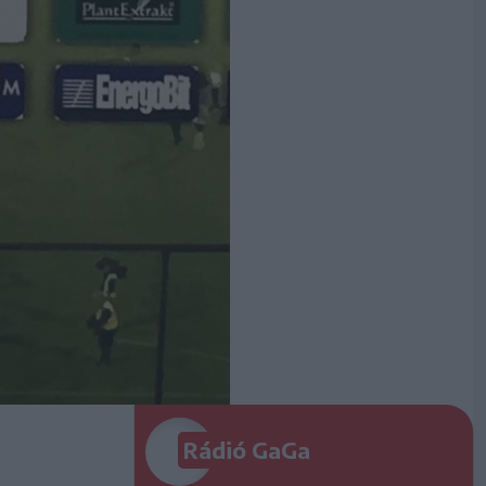
Rádió GaGa