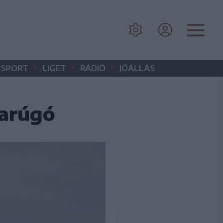
•
•
•
SPORT
LIGET
RÁDIÓ
JÓÁLLÁS
darúgó