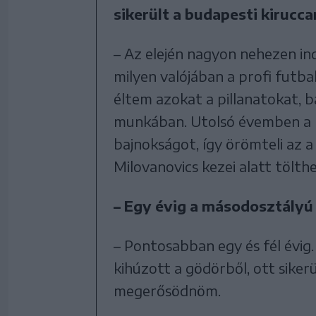
sikerült a budapesti kirucc
– Az elején nagyon nehezen i
milyen valójában a profi futb
éltem azokat a pillanatokat, 
munkában. Utolsó évemben a Fra
bajnokságot, így örömteli az a
Milovanovics kezei alatt tölth
– Egy évig a másodosztályú 
– Pontosabban egy és fél évi
kihúzott a gödörből, ott sike
megerősödnöm.