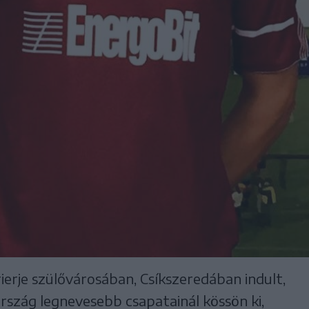
ierje szülővárosában, Csíkszeredában indult,
szág legnevesebb csapatainál kössön ki,