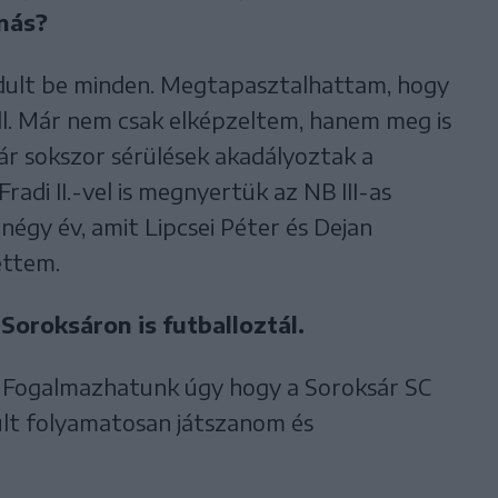
anás?
ndult be minden. Megtapasztalhattam, hogy
all. Már nem csak elképzeltem, hanem meg is
bár sokszor sérülések akadályoztak a
di II.-vel is megnyertük az NB III-as
 négy év, amit Lipcsei Péter és Dejan
ettem.
Soroksáron is futballoztál.
g. Fogalmazhatunk úgy hogy a Soroksár SC
rült folyamatosan játszanom és