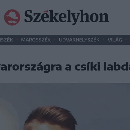
•
•
•
•
SZÉK
MAROSSZÉK
UDVARHELYSZÉK
VILÁG
arországra a csíki lab