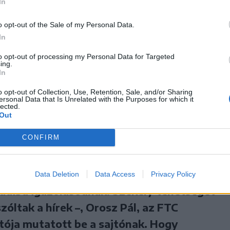
 utáni első állomással, a
In
o opt-out of the Sale of my Personal Data.
In
ddig a legközelebb célom eléréséhez. Egy
to opt-out of processing my Personal Data for Targeted
apat, szinte fel sem fogtam, amikor én is
ing.
In
gi edzőtáborba tartó kerethez. Varró
o opt-out of Collection, Use, Retention, Sale, and/or Sharing
olyan szinten felkarolt és támogatott, hogy
ersonal Data that Is Unrelated with the Purposes for which it
lected.
hálás lenni. Bekerültem a román U20-as
Out
s, ami nagyon sokat jelentett. Még most is
CONFIRM
pám elővette a mobiltelefonját, és egy
tózott a válogatott szerelésben.
Data Deletion
Data Access
Privacy Policy
radiba igazolásodnak. Székely tehetséget
zóltak a hírek –, Orosz Pál, az FTC
tója mutatott be a sajtónak. Hogy