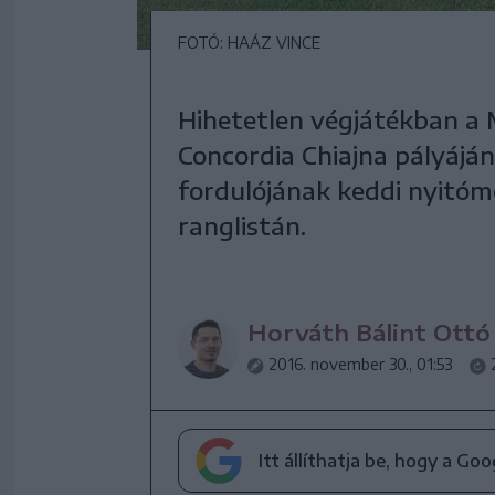
FOTÓ: HAÁZ VINCE
Hihetetlen végjátékban a 
Concordia Chiajna pályáján 
fordulójának keddi nyitóm
ranglistán.
Horváth Bálint Ottó
2016. november 30., 01:53
Itt állíthatja be, hogy a Go