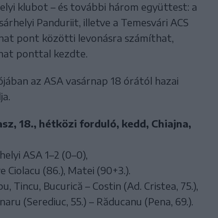
lyi klubot – és további három együttest: a
árhelyi Panduriit, illetve a Temesvári ACS
 hat pont közötti levonásra számíthat,
hat ponttal kezdte.
lójában az ASA vasárnap 18 órától hazai
gadja.
sz, 18., hétközi forduló, kedd, Chiajna,
elyi ASA 1–2 (0–0),
e Ciolacu (86.), Matei (90+3.).
u, Tincu, Bucurică – Costin (Ad. Cristea, 75.),
naru (Serediuc, 55.) – Răducanu (Pena, 69.).