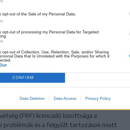
gyenlített, végül a hosszabbításban Morar
In
közeli ziccerét Drăghia még védte, a
o opt-out of the Sale of my Personal Data.
 alá lőtte, és a játék képe alapján nem várt
In
lyi együttesnek.
to opt-out of processing my Personal Data for Targeted
ing.
In
ak
o opt-out of Collection, Use, Retention, Sale, and/or Sharing
ersonal Data that Is Unrelated with the Purposes for which it
lected.
ert a bajnokságban az ASA (legutóbb
Out
ött a Temesvári ACS Poli vendégeként),
CONFIRM
zte a temesvári együttest, és ismét a tabella
Data Deletion
Data Access
Privacy Policy
ívül értékes győzelmét beárnyékolja az,
tség (FRF) licencadó bizottsága a
 problémák és a felgyűlt tartozások miatt