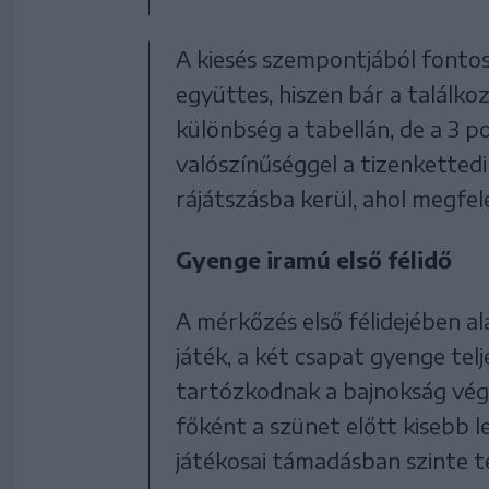
A kiesés szempontjából fontos
együttes, hiszen bár a találk
különbség a tabellán, de a 3 
valószínűséggel a tizenkettedi
rájátszásba kerül, ahol megf
Gyenge iramú első félidő
A mérkőzés első félidejében al
játék, a két csapat gyenge tel
tartózkodnak a bajnokság vég
főként a szünet előtt kisebb l
játékosai támadásban szinte te