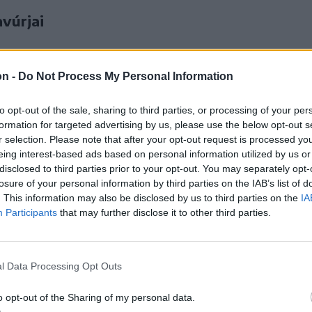
avúrjai
 jobb iramúvá vált a találkozó, pihenő után
on -
Do Not Process My Personal Information
tánya, Gabriel Matei szabálytalanságánál
dia, azonban Mingote védte előbb Cristescu
to opt-out of the sale, sharing to third parties, or processing of your per
A folytatásban továbbra is az Ilfov megyeiek
formation for targeted advertising by us, please use the below opt-out s
r selection. Please note that after your opt-out request is processed y
b nagy helyzetük volt, de Mingote ismét
eing interest-based ads based on personal information utilized by us or
 ellentámadásokkal próbálkozott.
disclosed to third parties prior to your opt-out. You may separately opt-
losure of your personal information by third parties on the IAB’s list of
. This information may also be disclosed by us to third parties on the
IA
Participants
that may further disclose it to other third parties.
elyi együttes kihúzza a döntetlent, az utolsó
l Data Processing Opt Outs
ett: előbb a becserélt Ciolacu a két kapufa
st az ASA-nak, azonban még nem volt vége,
o opt-out of the Sharing of my personal data.