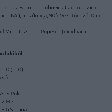
Cordoș, Bucur – Iacobovics, Candrea, Zicu
lacu, 64.), Rus (Ioniță, 90.). Vezetőedző: Dan
el Mitruți, Adrian Popescu (mindhárman
ordulóból
i 1–0 (0–0)
4.).
ACS Poli
Gaz Metan
esti Steaua