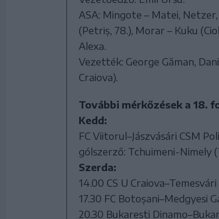
ASA: Mingote – Matei, Netzer, 
(Petriș, 78.), Morar – Kuku (Cio
Alexa.
Vezették: George Găman, Dani
Craiova).
További mérkőzések a 18. f
Kedd:
FC Viitorul–Jászvásári CSM Pol
gólszerző: Tchuimeni-Nimely (7
Szerda:
14.00 CS U Craiova–Temesvári 
17.30 FC Botoșani–Medgyesi 
20.30 Bukaresti Dinamo–Bukar