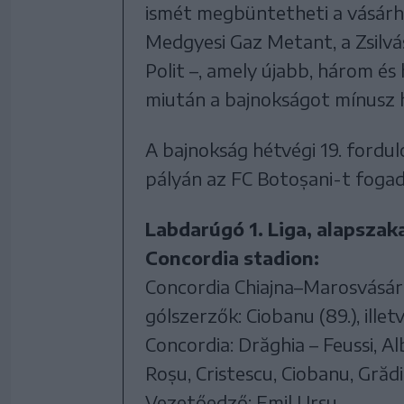
ismét megbüntetheti a vásárhe
Medgyesi Gaz Metant, a Zsilvás
Polit –, amely újabb, három és
miután a bajnokságot mínusz 
A bajnokság hétvégi 19. fordu
pályán az FC Botoșani-t fo
Labdarúgó 1. Liga, alapszaka
Concordia stadion:
Concordia Chiajna–Marosvásárh
gólszerzők: Ciobanu (89.), illetv
Concordia: Drăghia – Feussi, Alb
Roșu, Cristescu, Ciobanu, Grădi
Vezetőedző: Emil Ursu.