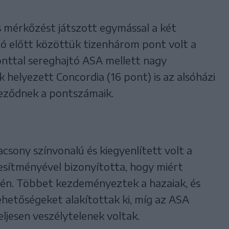
 mérkőzést játszott egymással a két
ozó előtt közöttük tizenhárom pont volt a
ponttal sereghajtó ASA mellett nagy
k helyezett Concordia (16 pont) is az alsóházi
eleződnek a pontszámaik.
acsony színvonalú és kiegyenlített volt a
jesítményével bizonyította, hogy miért
én. Többet kezdeményeztek a hazaiak, és
ehetőségeket alakítottak ki, míg az ASA
ljesen veszélytelenek voltak.