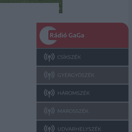
Rádió GaGa
CSÍKSZÉK
GYERGYÓSZÉK
HÁROMSZÉK
MAROSSZÉK
UDVARHELYSZÉK