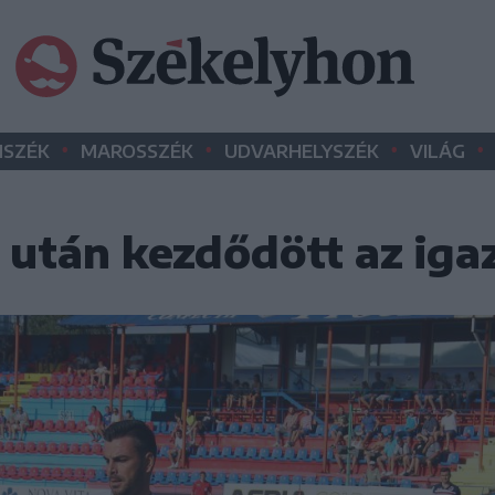
•
•
•
•
SZÉK
MAROSSZÉK
UDVARHELYSZÉK
VILÁG
 után kezdődött az iga