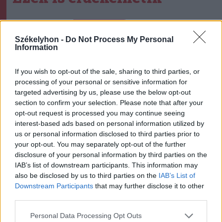
Székelyhon
Székelyhon -
Do Not Process My Personal
Tizenegy település maradhat
Information
víz nélkül Udvarhelyszéken
If you wish to opt-out of the sale, sharing to third parties, or
processing of your personal or sensitive information for
targeted advertising by us, please use the below opt-out
Székelyhon
section to confirm your selection. Please note that after your
Húsdarálógépbe szorult egy
opt-out request is processed you may continue seeing
interest-based ads based on personal information utilized by
kétéves gyerek keze, a
us or personal information disclosed to third parties prior to
tűzoltókra is szükség volt a
your opt-out. You may separately opt-out of the further
műtőben
disclosure of your personal information by third parties on the
IAB’s list of downstream participants. This information may
Székely Sport
also be disclosed by us to third parties on the
IAB’s List of
Downstream Participants
that may further disclose it to other
Aranyérmek sokaságával tért
third parties.
haza Kőszegről a Godako
Personal Data Processing Opt Outs