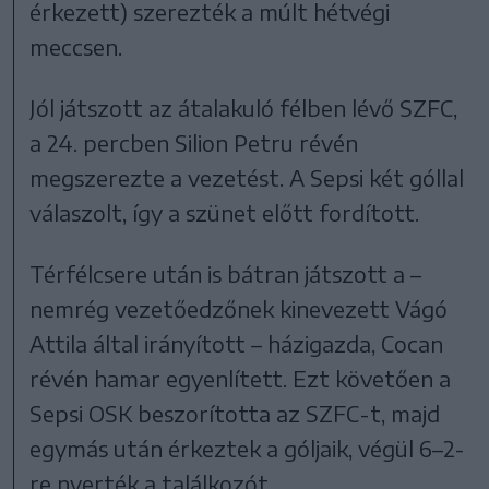
érkezett) szerezték a múlt hétvégi
meccsen.
Jól játszott az átalakuló félben lévő SZFC,
a 24. percben Silion Petru révén
megszerezte a vezetést. A Sepsi két góllal
válaszolt, így a szünet előtt fordított.
Térfélcsere után is bátran játszott a –
nemrég vezetőedzőnek kinevezett Vágó
Attila által irányított – házigazda, Cocan
révén hamar egyenlített. Ezt követően a
Sepsi OSK beszorította az SZFC-t, majd
egymás után érkeztek a góljaik, végül 6–2-
re nyerték a találkozót.