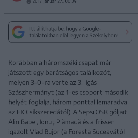
2017. január 27., 00:34
Itt állíthatja be, hogy a Google-
találatokban elöl legyen a Székelyhon!
Korábban a háromszéki csapat már
játszott egy barátságos találkozót,
melyen 3–0-ra verte az 3. ligás
Szászhermányt (az 1-es csoport második
helyét foglalja, három ponttal lemaradva
az FK Csíkszeredától). A Sepsi OSK góljait
Alin Babei, Ionuţ Plămadă és a frissen
igazolt Vlad Bujor (a Foresta Suceavától