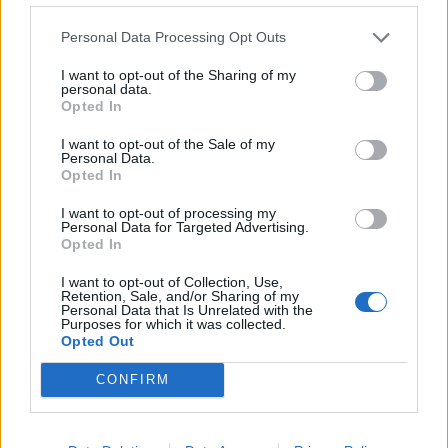
szóljon hozzá!
Personal Data Processing Opt Outs
I want to opt-out of the Sharing of my
personal data.
Ezek is érdekelhetik
Opted In
I want to opt-out of the Sale of my
Personal Data.
Székelyhon
Opted In
Hetek óta először csökkent
I want to opt-out of processing my
Personal Data for Targeted Advertising.
az üzemanyagok ára
Opted In
I want to opt-out of Collection, Use,
Retention, Sale, and/or Sharing of my
Personal Data that Is Unrelated with the
Székelyhon
Purposes for which it was collected.
Opted Out
Továbbra sem tudni
pontosan, honnan tör fel a
CONFIRM
mofettagáz Szejkefürdőn