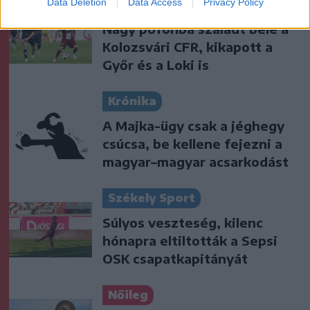
Data Deletion
Data Access
Privacy Policy
Székely Sport
Nagy pofonba szaladt belé a
Kolozsvári CFR, kikapott a
Győr és a Loki is
Krónika
A Majka-ügy csak a jéghegy
csúcsa, be kellene fejezni a
magyar–magyar acsarkodást
Székely Sport
Súlyos veszteség, kilenc
hónapra eltiltották a Sepsi
OSK csapatkapitányát
Nőileg