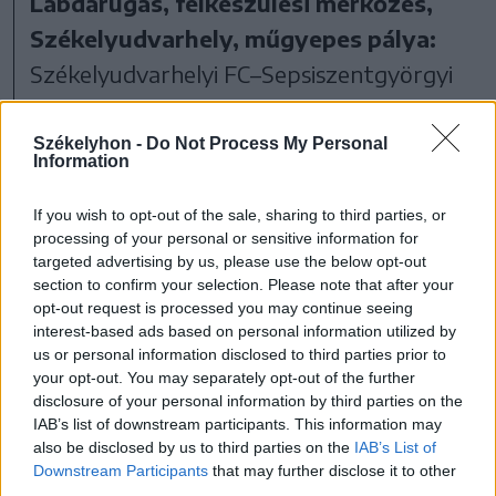
Labdarúgás, felkészülési mérkőzés,
Székelyudvarhely, műgyepes pálya:
Székelyudvarhelyi FC–Sepsiszentgyörgyi
OSK 2–6 (1–2),
gólszerzők: Silion (24.), Cocan (48.), illetve
Székelyhon -
Do Not Process My Personal
Information
Skuratovic (33.), Hadnagy (41.), Ene (65.),
Dumbravă (74.), Minciună (89.), Bujor (90.).
If you wish to opt-out of the sale, sharing to third parties, or
processing of your personal or sensitive information for
targeted advertising by us, please use the below opt-out
section to confirm your selection. Please note that after your
opt-out request is processed you may continue seeing
interest-based ads based on personal information utilized by
us or personal information disclosed to third parties prior to
your opt-out. You may separately opt-out of the further
disclosure of your personal information by third parties on the
IAB’s list of downstream participants. This information may
also be disclosed by us to third parties on the
IAB’s List of
Downstream Participants
that may further disclose it to other
third parties.