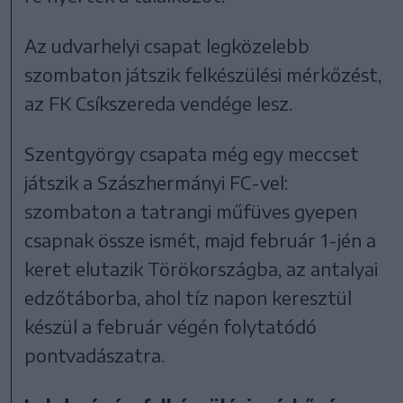
Az udvarhelyi csapat legközelebb
szombaton játszik felkészülési mérkőzést,
az FK Csíkszereda vendége lesz.
Szentgyörgy csapata még egy meccset
játszik a Szászhermányi FC-vel:
szombaton a tatrangi műfüves gyepen
csapnak össze ismét, majd február 1-jén a
keret elutazik Törökországba, az antalyai
edzőtáborba, ahol tíz napon keresztül
készül a február végén folytatódó
pontvadászatra.