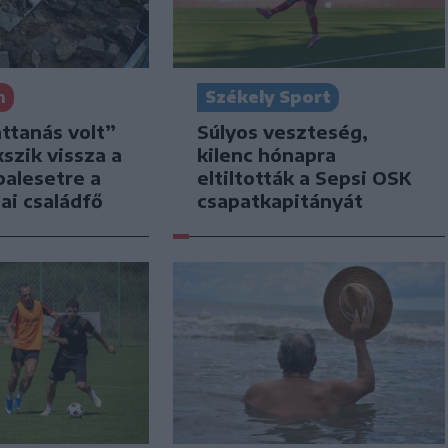
n
Székely Sport
attanás volt”
Súlyos veszteség,
kszik vissza a
kilenc hónapra
balesetre a
eltiltották a Sepsi OSK
ai családfő
csapatkapitányát