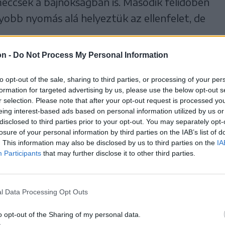
meccsek a bajnokságban is. Második félidőben
yobb nyomás alá helyeztük az ellenfelet, de
on -
Do Not Process My Personal Information
jabb felkészülési mérkőzést játszik, az
to opt-out of the sale, sharing to third parties, or processing of your per
formation for targeted advertising by us, please use the below opt-out s
r selection. Please note that after your opt-out request is processed y
érkőzés:
eing interest-based ads based on personal information utilized by us or
émia (U19)–FK Csíkszereda 1–1 (1–0),
disclosed to third parties prior to your opt-out. You may separately opt-
losure of your personal information by third parties on the IAB’s list of
ajkó Barna.
. This information may also be disclosed by us to third parties on the
IA
tek:
Nagy Adrián (Horváth, a 45. perctől) –
Participants
that may further disclose it to other third parties.
5.), Székely (Gâlia, 70.), Csonka (Lőrincz, 45.),
 Norbert 70.), Csűrös (Tankó, 65.), Sufian,
l Data Processing Opt Outs
és, 45.), Bajkó.
o opt-out of the Sharing of my personal data.