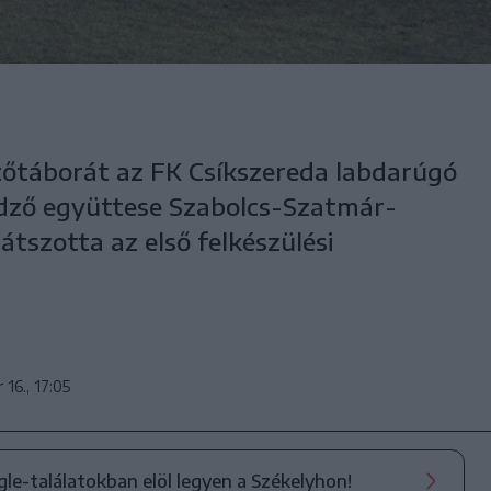
zőtáborát az FK Csíkszereda labdarúgó
edző együttese Szabolcs-Szatmár-
átszotta az első felkészülési
 16., 17:05
ogle-találatokban elöl legyen a Székelyhon!