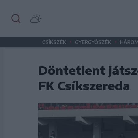
•
•
CSÍKSZÉK
GYERGYÓSZÉK
HÁROM
Döntetlent játsz
FK Csíkszereda