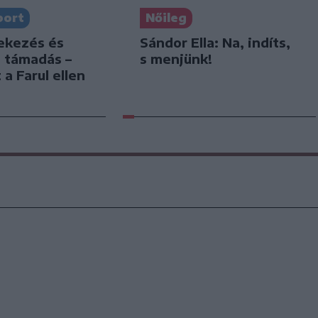
port
Nőileg
dekezés és
Sándor Ella: Na, indíts,
s támadás –
s menjünk!
 a Farul ellen