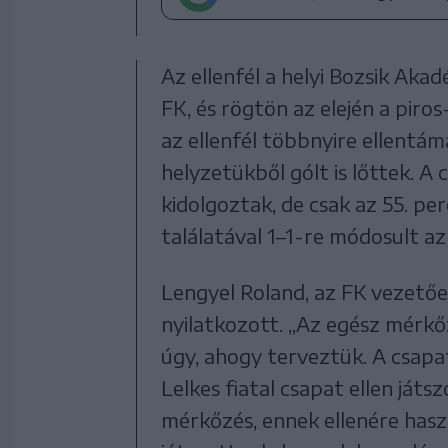
Az ellenfél a helyi Bozsik Aka
FK, és rögtön az elején a pir
az ellenfél többnyire ellentám
helyzetükből gólt is lőttek. A
kidolgoztak, de csak az 55. pe
találatával 1–1-re módosult az
Lengyel Roland, az FK vezető
nyilatkozott. „Az egész mérkőz
úgy, ahogy terveztük. A csapa
Lelkes fiatal csapat ellen játs
mérkőzés, ennek ellenére hasz