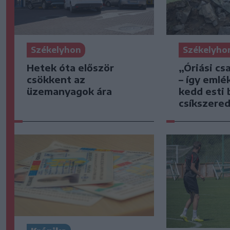
Székelyhon
Székelyho
Hetek óta először
„Óriási cs
csökkent az
– így emlé
üzemanyagok ára
kedd esti 
csíkszered