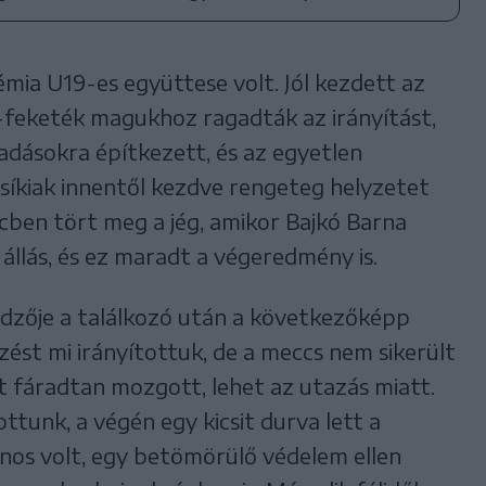
démia U19-es együttese volt. Jól kezdett az
os-feketék magukhoz ragadták az irányítást,
adásokra építkezett, és az egyetlen
 csíkiak innentől kezdve rengeteg helyzetet
rcben tört meg a jég, amikor Bajkó Barna
 állás, és ez maradt a végeredmény is.
edzője a találkozó után a következőképp
ést mi irányítottuk, de a meccs nem sikerült
t fáradtan mozgott, lehet az utazás miatt.
zottunk, a végén egy kicsit durva lett a
nos volt, egy betömörülő védelem ellen