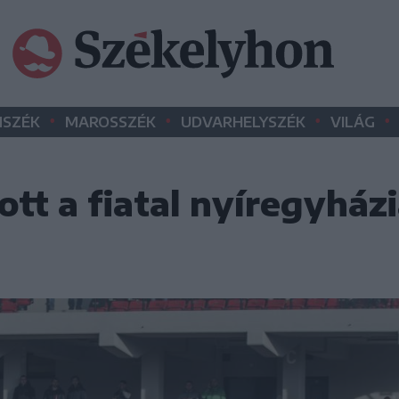
•
•
•
•
SZÉK
MAROSSZÉK
UDVARHELYSZÉK
VILÁG
ott a fiatal nyíregyház