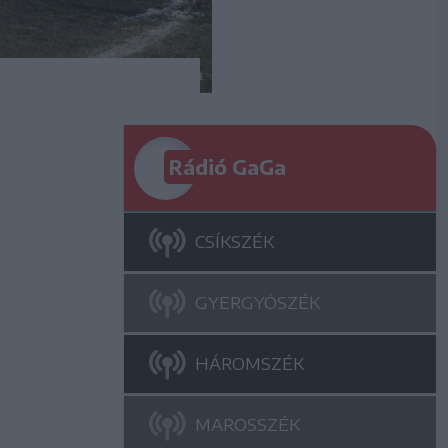
Rádió GaGa
CSÍKSZÉK
GYERGYÓSZÉK
HÁROMSZÉK
MAROSSZÉK