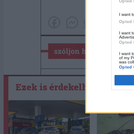
Opted 
I want t
Opted 
I want 
Advertis
Opted 
szóljon hozzá!
I want t
of my P
was col
Opted 
Ezek is érdekelhetik