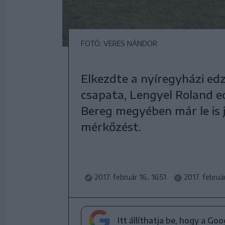
FOTÓ: VERES NÁNDOR
Elkezdte a nyíregyházi ed
csapata, Lengyel Roland 
Bereg megyében már le is j
mérkőzést.
2017. február 16., 16:51
2017. február
Itt állíthatja be, hogy a Go