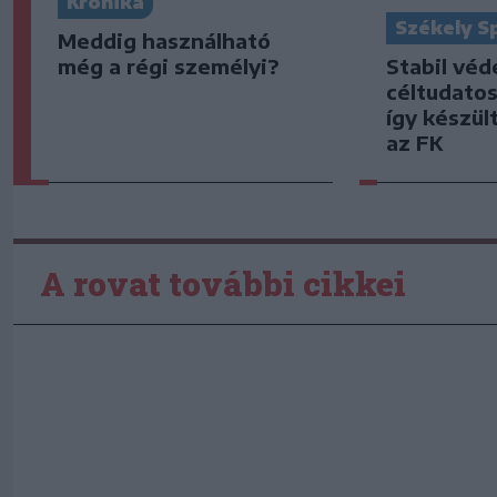
Krónika
Székely S
Meddig használható
Stabil vé
még a régi személyi?
céltudato
így készült
az FK
A rovat további cikkei