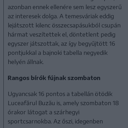
azonban ennek ellenére sem lesz egyszerű
az interesek dolga. A temesváriak eddig
lejátszott kilenc összecsapásukból csupán
hármat veszítettek el, döntetlent pedig
egyszer játszottak, az így begyűjtött 16
pontjukkal a bajnoki tabella negyedik
helyén állnak.
Rangos bírók fújnak szombaton
Ugyancsak 16 pontos a tabellán ötödik
Luceafărul Buz
ău
is, amely szombaton 18
órakor látogat a szárhegyi
sportcsarnokba. Az őszi, idegenben