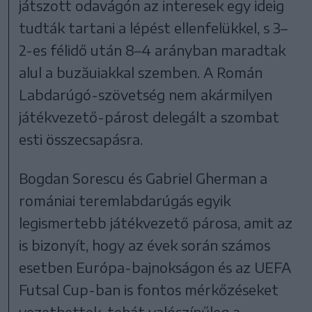
játszott odavágón az interesek egy ideig
tudták tartani a lépést ellenfelükkel, s 3–
2-es félidő után 8–4 arányban maradtak
alul a buz
ăuiakkal szemben.
A Román
Labdarúgó-szövetség nem akármilyen
játékvezető-párost delegált a szombat
esti összecsapásra.
Bogdan Sorescu és Gabriel Gherman a
romániai teremlabdarúgás egyik
legismertebb játékvezető párosa, amit az
is bizonyít, hogy az évek során számos
esetben Európa-bajnokságon és az UEFA
Futsal Cup-ban is fontos mérkőzéseket
vezethettek, tehát valószínűleg a