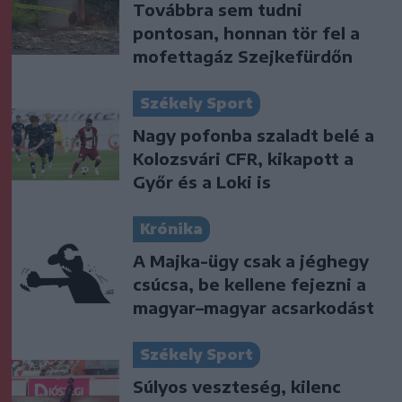
Továbbra sem tudni
pontosan, honnan tör fel a
mofettagáz Szejkefürdőn
Székely Sport
Nagy pofonba szaladt belé a
Kolozsvári CFR, kikapott a
Győr és a Loki is
Krónika
A Majka-ügy csak a jéghegy
csúcsa, be kellene fejezni a
magyar–magyar acsarkodást
Székely Sport
Súlyos veszteség, kilenc