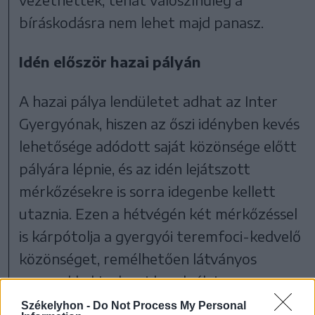
bíráskodásra nem lehet majd panasz.
Idén először hazai pályán
A hazai p
álya lendületet adhat az Inter
Gyergyónak, hiszen az őszi idényben kevés
lehetősége adódott saját közönsége előtt
pályára lépnie, és az idén lejátszott
mérkőzésekre is sorra idegenbe kellett
utaznia. Ezen a hétvégén két mérkőzéssel
is kárpótolja a gyergyói teremfoci-kedvelő
közönséget, remélhetően látványos
meccsekkel tud majd szolgálni.
Székelyhon -
Do Not Process My Personal