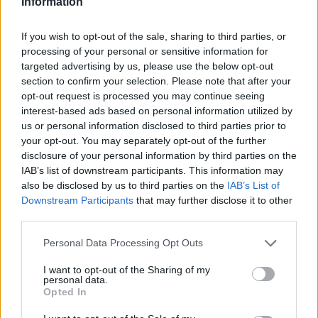
Information
Az interes legénység ebben a bajnoki
idényben egyébként nem mutat túl jó
If you wish to opt-out of the sale, sharing to third parties, or
formát, amiben közrejátszik a bajnokság
processing of your personal or sensitive information for
targeted advertising by us, please use the below opt-out
új lebonyolítási rendszere is. Az eddig
section to confirm your selection. Please note that after your
megszokott turnérendszer helyett
opt-out request is processed you may continue seeing
interest-based ads based on personal information utilized by
ugyanis szinte minden hétvégén
us or personal information disclosed to third parties prior to
rendeznek egy fordulót, ami okoz némi
your opt-out. You may separately opt-out of the further
disclosure of your personal information by third parties on the
fennakadást ifj. Nagy Zsolt
IAB’s list of downstream participants. This information may
tanítványainak. Az eddig lejátszott
also be disclosed by us to third parties on the
IAB’s List of
Downstream Participants
that may further disclose it to other
mérkőzések során még nem sikerült két
third parties.
teljesen azonos kerettel kiállni, minden
Personal Data Processing Opt Outs
találkozón voltak fontos hiányzók. Talán
I want to opt-out of the Sharing of my
ennek is tudható be, hogy a tabella alján
personal data.
Opted In
tanyáznak a gyergyóiak. A hétvégi