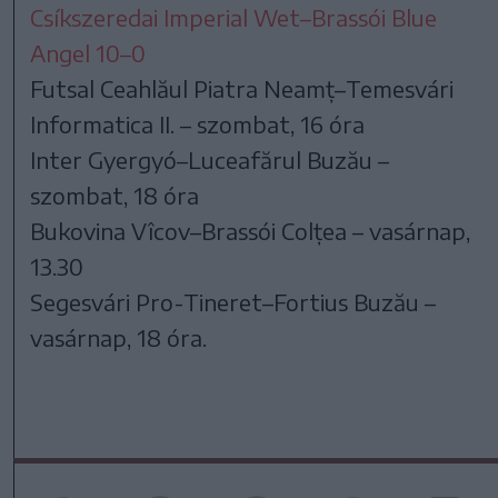
Csíkszeredai Imperial Wet
–
Brassói Blue
Angel 10
–
0
Futsal Ceahlăul Piatra Neamț
–
Temesvári
Informatica II.
–
szombat, 16 óra
Inter Gyergyó
–
Luceafărul Buzău
–
szombat, 18 óra
Bukovina Vîcov
–
Brassói Colțea
–
vasárnap,
13.30
Segesvári Pro-Tineret
–
Fortius Buzău
–
vasárnap, 18 óra.