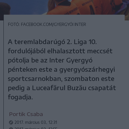
FOTÓ: FACEBOOK.COM/GYERGYÓI INTER
A teremlabdarúgó 2. Liga 10.
fordulójából elhalasztott meccsét
pótolja be az Inter Gyergyó
pénteken este a gyergyószárhegyi
sportcsarnokban, szombaton este
pedig a Luceafărul Buzău csapatát
fogadja.
Portik Csaba
2017. március 03., 12:31