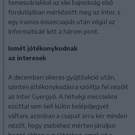
temesváriakkal az idei bajnokság első
fordulójában mérkőzött meg az Inter, s
egy iramos összecsapás után végül az
Informaticáé lett a három pont.
Ismét jótékonykodnak
az interesek
A decemberi sikeres gyűjtőakció után,
szintén jótékonykodásra szólítja fel nézőit
az Inter Gyergyó. A hétvégi meccsekre
ezúttal sem kell külön belépőjegyet
váltani, azonban a csapat arra kér minden
nézőt, hogy zsebéhez mérten járuljon
hozzá ahhoz a gyűjtéshez, amelyet a