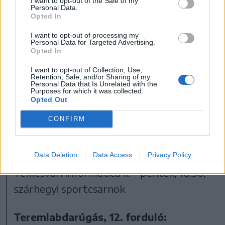
I want to opt-out of the Sale of my
találkozók során ez a probléma nem áll
Personal Data.
Opted In
fenn, így minden bizonnyal sikerül jó
mérkőzéseket játszani Szárhegyen.
I want to opt-out of processing my
Personal Data for Targeted Advertising.
Opted In
Ezen a hétvégén pihen a Csíkszeredai
I want to opt-out of Collection, Use,
Retention, Sale, and/or Sharing of my
Imperial Wet, ugyanis a 12. forduló
Personal Data that Is Unrelated with the
Purposes for which it was collected.
meccsét korábban
lejátszotta
.
Opted Out
CONFIRM
Teremlabdarúgás, 10. forduló,
mérkőzések:
Gyergyószentmiklósi Inter Gyergyó
–
Data Deletion
Data Access
Privacy Policy
Temesvári Informatica II.
–
péntek, 18.30,
szárhegyi sportcsarnok
Teremlabdarúgás, 12. forduló: