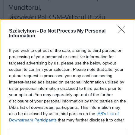
Muncitorul,
Jászvásári Poli CSM–Viitorul Buzău,
Brassói Colțea–Internazionale Traian
Székelyhon -
Do Not Process My Personal
Vaslui.
Information
If you wish to opt-out of the sale, sharing to third parties, or
processing of your personal or sensitive information for
targeted advertising by us, please use the below opt-out
section to confirm your selection. Please note that after your
opt-out request is processed you may continue seeing
interest-based ads based on personal information utilized by
us or personal information disclosed to third parties prior to
your opt-out. You may separately opt-out of the further
disclosure of your personal information by third parties on the
IAB’s list of downstream participants. This information may
szóljon hozzá!
also be disclosed by us to third parties on the
IAB’s List of
Downstream Participants
that may further disclose it to other
third parties.