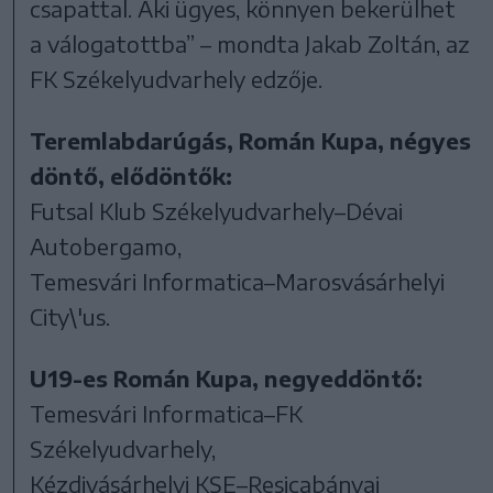
csapattal. Aki ügyes, könnyen bekerülhet
a válogatottba” – mondta Jakab Zoltán, az
FK Székelyudvarhely edzője.
Teremlabdarúgás, Román Kupa, négyes
döntő, elődöntők:
Futsal Klub Székelyudvarhely–Dévai
Autobergamo,
Temesvári Informatica–Marosvásárhelyi
City\'us.
U19-es Román Kupa, negyeddöntő:
Temesvári Informatica–FK
Székelyudvarhely,
Kézdivásárhelyi KSE–Resicabányai