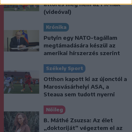
áttörés még nem az FK-nak
(videóval)
Krónika
Putyin egy NATO-tagállam
megtámadására készül az
amerikai hírszerzés szerint
Székely Sport
Otthon kapott ki az újonctól a
Marosvásárhelyi ASA, a
Steaua sem tudott nyerni
Nőileg
B. Máthé Zsuzsa: Az élet
„doktoriját” végeztem el az