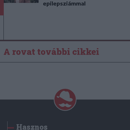
epilepsziámmal
A rovat további cikkei
Hasznos