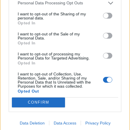
Personal Data Processing Opt Outs
Ezek is érdekelhetik
I want to opt-out of the Sharing of my
personal data.
Opted In
Székelyhon
I want to opt-out of the Sale of my
Personal Data.
Tizenegy település maradhat
Opted In
víz nélkül Udvarhelyszéken
I want to opt-out of processing my
Personal Data for Targeted Advertising.
Opted In
Székelyhon
I want to opt-out of Collection, Use,
Retention, Sale, and/or Sharing of my
Húsdarálógépbe szorult egy
Personal Data that Is Unrelated with the
Purposes for which it was collected.
kétéves gyerek keze, a
Opted Out
tűzoltókra is szükség volt a
műtőben
CONFIRM
Székely Sport
Data Deletion
Data Access
Privacy Policy
A gól már összejött, az