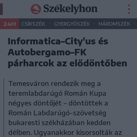
•
•
•
24H
CSÍKSZÉK
GYERGYÓSZÉK
HÁROMSZÉK
Informatica–City'us és
Autobergamo–FK
párharcok az elődöntőben
Temesváron rendezik meg a
teremlabdarúgó Román Kupa
négyes döntőjét – döntöttek a
Román Labdarúgó-szövetség
bukaresti székházában kedden
délben. Ugyanakkor kisorsolták az