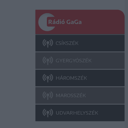
Rádió GaGa
CSÍKSZÉK
GYERGYÓSZÉK
HÁROMSZÉK
MAROSSZÉK
UDVARHELYSZÉK