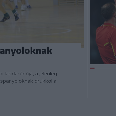
spanyoloknak
i labdarúgója, a jelenleg
a spanyoloknak drukkol a