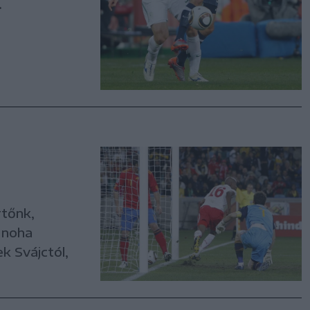
.
rtőnk,
s noha
k Svájctól,