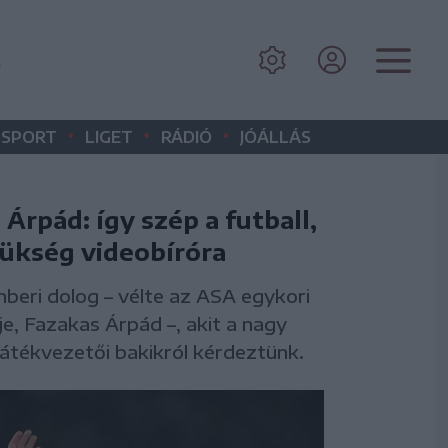
é
•
•
•
SPORT
LIGET
RÁDIÓ
JÓÁLLÁS
Árpád: így szép a futball,
zükség videobíróra
beri dolog – vélte az ASA egykori
je, Fazakas Árpád –, akit a nagy
játékvezetői bakikról kérdeztünk.