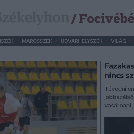
/ Focivéb
•
•
•
•
SZÉK
MAROSSZÉK
UDVARHELYSZÉK
VILÁG
Fazakas 
nincs s
Tévedni em
jobbszélső
vasárnapi 