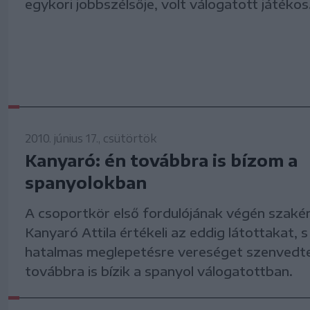
egykori jobbszélsője, volt válogatott játékos
2010. június 17., csütörtök
Kanyaró: én továbbra is bízom a
spanyolokban
A csoportkör első fordulójának végén szaké
Kanyaró Attila értékeli az eddig látottakat, 
hatalmas meglepetésre vereséget szenvedte
továbbra is bízik a spanyol válogatottban.