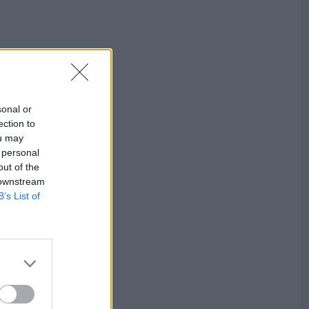
sonal or
ection to
ou may
 personal
out of the
 downstream
B’s List of