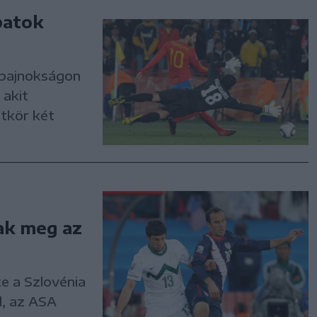
patok
gbajnokságon
 akit
rtkör két
ak meg az
e a Szlovénia
d, az ASA