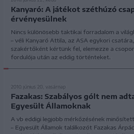
Kanyaró: A játékot széthúzó csa
érvényesülnek
Nincs különösebb taktikai forradalom a vilá
– véli Kanyaró Attila, az ASA egykori csatára,
szakértőként kértünk fel, elemezze a csopo
fordulója után az eddig történteket.
2010. június 20., vasárnap
Fazakas: Szabályos gólt nem adt
Egyesült Államoknak
A vb eddigi legjobb mérkőzésének minősített
– Egyesült Államok találkozót Fazakas Árpá