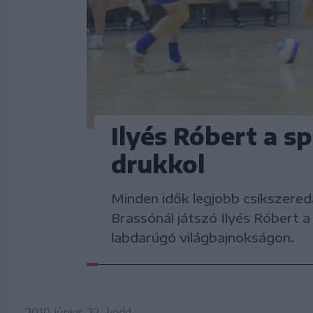
Ilyés Róbert a 
drukkol
Minden idők legjobb csíkszereda
Brassónál játszó Ilyés Róbert 
labdarúgó világbajnokságon.
2010. június 22., kedd