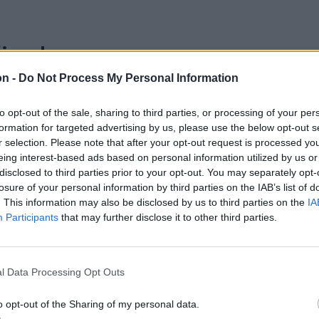
őjenek a
on -
Do Not Process My Personal Information
te Fazakas
to opt-out of the sale, sharing to third parties, or processing of your per
ajnokság
formation for targeted advertising by us, please use the below opt-out s
r selection. Please note that after your opt-out request is processed y
ését –, noha
eing interest-based ads based on personal information utilized by us or
ta kezezést,
disclosed to third parties prior to your opt-out. You may separately opt-
álkozó.
losure of your personal information by third parties on the IAB’s list of
. This information may also be disclosed by us to third parties on the
IA
Participants
that may further disclose it to other third parties.
lül éljük
l Data Processing Opt Outs
o opt-out of the Sharing of my personal data.