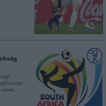
nokság
arúgó
legfrissebb
 színes,