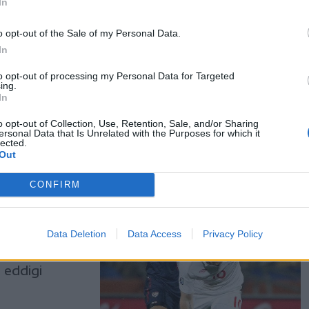
In
játékvezető
rral, valamint
o opt-out of the Sale of my Personal Data.
5 éves
In
impiai
to opt-out of processing my Personal Data for Targeted
llt
ing.
In
o opt-out of Collection, Use, Retention, Sale, and/or Sharing
ersonal Data that Is Unrelated with the Purposes for which it
lected.
Out
CONFIRM
t még nem
Data Deletion
Data Access
Privacy Policy
t még nem
 eddigi