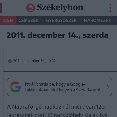
•
•
•
24H
CSÍKSZÉK
GYERGYÓSZÉK
HÁROMSZÉK
2011. december 14., szerda
2011. december 14., 10:57
Itt állíthatja be, hogy a Google-
találatokban elöl legyen a Székelyhon!
A Napraforgó napközinél miért van 120
lakrésznek csak 18 parkolóhely kialakítva,