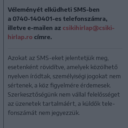
Véleményét elküdheti SMS-ben
a
0740-140401-es
telefonszámra,
illetve e-mailen az
csikihirlap@csiki-
hirlap.ro
címre.
Azo­kat az SMS-eket je­len­tet­jük meg,
esetenként rövidítve, ame­lyek kö­zöl­he­tő
nyel­ven íród­tak, sze­mé­lyi­sé­gi jo­go­kat nem
sér­te­nek, a köz fi­gyel­mé­re ér­de­me­sek.
Szer­kesz­tősé­günk nem vál­lal fe­le­lős­sé­get
az üzenetek tar­tal­má­ért, a kül­dők te­le­
fon­szá­mát nem je­gyez­zük.