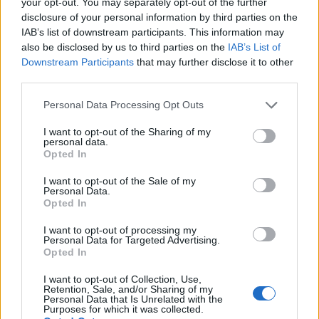
your opt-out. You may separately opt-out of the further
terjedő álhír miatt – videóval
disclosure of your personal information by third parties on the
IAB’s list of downstream participants. This information may
Székelyhon
also be disclosed by us to third parties on the
IAB’s List of
Downstream Participants
that may further disclose it to other
Sikeres volt a vízterelés:
third parties.
nyolc centiméterrel nőtt a
Personal Data Processing Opt Outs
Duna vízszintje
Csernavodánál
I want to opt-out of the Sharing of my
personal data.
Opted In
Székely Sport
I want to opt-out of the Sale of my
Egy évtized a háttérben – a
Personal Data.
csapatmenedzser bevezetett
Opted In
az SZFC kulisszái mögé
I want to opt-out of processing my
Personal Data for Targeted Advertising.
Opted In
Krónika
I want to opt-out of Collection, Use,
TikTokon terjesztett rémhír
Retention, Sale, and/or Sharing of my
Personal Data that Is Unrelated with the
miatt támadtak mentősökre
Purposes for which it was collected.