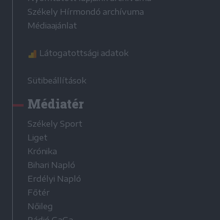
Székely Hírmondó archívuma
Médiaajánlat
Látogatottsági adatok
Sütibeállítások
Médiatér
Székely Sport
Liget
Krónika
Bihari Napló
Erdélyi Napló
Főtér
Nőileg
Rádió GaGa