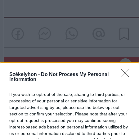
szóljon hozzá!
Székelyhon -
Do Not Process My Personal
Information
Ezek is érdekelhetik
If you wish to opt-out of the sale, sharing to third parties, or
processing of your personal or sensitive information for
targeted advertising by us, please use the below opt-out
section to confirm your selection. Please note that after your
Székelyhon
opt-out request is processed you may continue seeing
Fejszékkel támadtak a
interest-based ads based on personal information utilized by
us or personal information disclosed to third parties prior to
mentősökre egy TikTokon