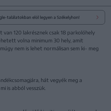
ogle-találatokban elöl legyen a Székelyhon!
 van 120 lakrésznek csak 18 parkolóhely
lehetett volna minimum 30 hely, amit
úgy nem is lehet normálisan sem ki- meg
jándékcsomagjára, hát vegyék meg a
mi is abból vesszük.