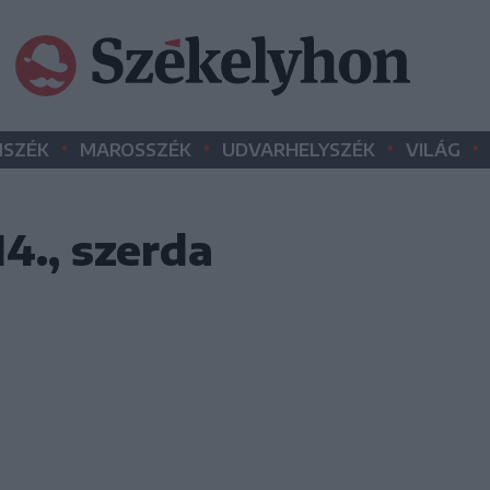
•
•
•
•
SZÉK
MAROSSZÉK
UDVARHELYSZÉK
VILÁG
4., szerda