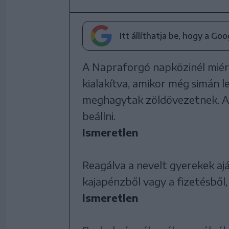
Itt állíthatja be, hogy a Go
A Napraforgó napközinél miért
kialakítva, amikor még simán 
meghagytak zöldövezetnek. Am
beállni.
Ismeretlen
Reagálva a nevelt gyerekek a
kajapénzből vagy a fizetésből, 
Ismeretlen