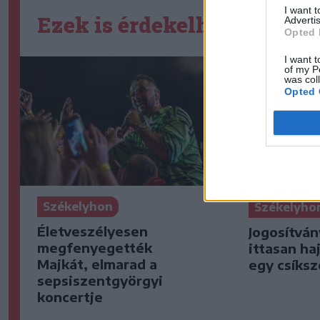
I want 
Ezek is érdekelhetik
Advertis
Opted 
I want t
of my P
was col
Opted 
Székelyhon
Székelyho
Életveszélyesen
Jogosítván
megfenyegették
ittasan ha
Majkát, elmarad a
egy csíksz
sepsiszentgyörgyi
koncertje