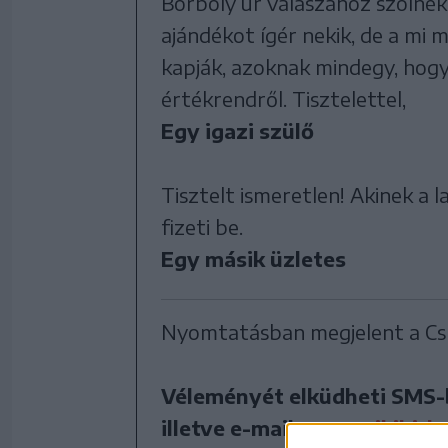
Borboly úr válaszához szólnék,
ajándékot ígér nekik, de a mi m
kapják, azoknak mindegy, hogy
értékrendről. Tisztelettel,
Egy igazi szülő
Tisztelt ismeretlen! Akinek a l
fizeti be.
Egy másik üzletes
Nyomtatásban megjelent a Csí
Véleményét elküdheti SMS-
illetve e-mailen az
csikihirl