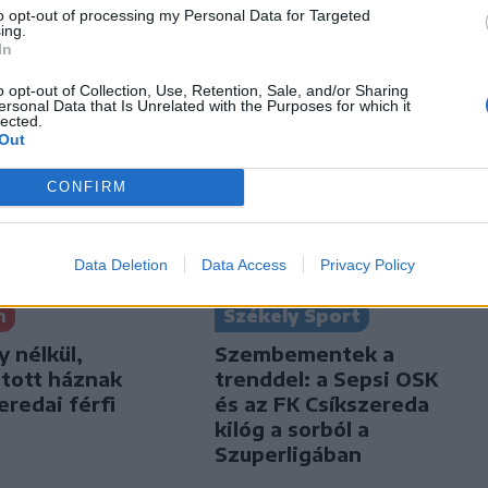
to opt-out of processing my Personal Data for Targeted
ing.
In
o opt-out of Collection, Use, Retention, Sale, and/or Sharing
ersonal Data that Is Unrelated with the Purposes for which it
lected.
Out
CONFIRM
Data Deletion
Data Access
Privacy Policy
n
Székely Sport
y nélkül,
Szembementek a
jtott háznak
trenddel: a Sepsi OSK
eredai férfi
és az FK Csíkszereda
kilóg a sorból a
Szuperligában