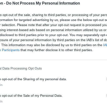
on -
Do Not Process My Personal Information
jük meg, esetenként rövidítve, ame­lyek kö­zöl­
to opt-out of the sale, sharing to third parties, or processing of your per
­sé­gi jo­go­kat nem sér­te­nek, a köz fi­gyel­mé­re
formation for targeted advertising by us, please use the below opt-out s
r selection. Please note that after your opt-out request is processed y
nem vál­lal fe­le­lős­sé­get az üzenetek tar­tal­
eing interest-based ads based on personal information utilized by us or
át nem je­gyez­zük.
disclosed to third parties prior to your opt-out. You may separately opt-
losure of your personal information by third parties on the IAB’s list of
. This information may also be disclosed by us to third parties on the
IA
Participants
that may further disclose it to other third parties.
l Data Processing Opt Outs
o opt-out of the Sharing of my personal data.
In
o opt-out of the Sale of my Personal Data.
In