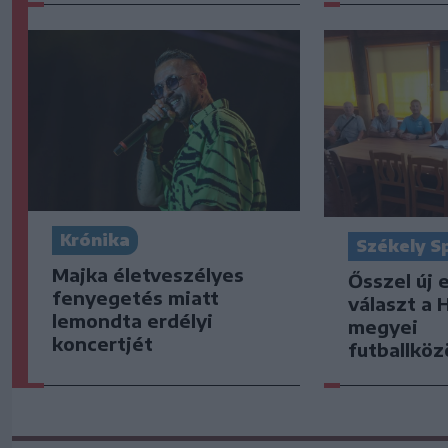
Krónika
Székely S
Majka életveszélyes
Ősszel új 
fenyegetés miatt
választ a 
lemondta erdélyi
megyei
koncertjét
futballkö