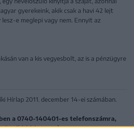
 egy nevelőszülő kinyitja a száját, azonnal
agyar gyerekeink, akik csak a havi 42 lejt
 lesz-e meglepi vagy nem. Ennyit az
akásán van a kis vegyesbolt, az is a pénzügyre
ki Hírlap 2011. december 14-ei számában.
ben a
0740-140401-es
telefonszámra,
ap@csiki-hirlap.ro
címre.