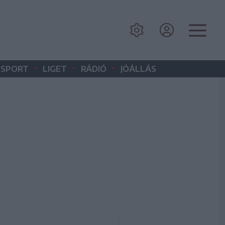
•
•
•
SPORT
LIGET
RÁDIÓ
JÓÁLLÁS