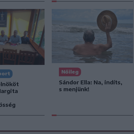
Nőileg
port
Sándor Ella: Na, indíts,
elnököt
s menjünk!
Hargita
zösség