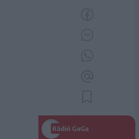
Rádió GaGa