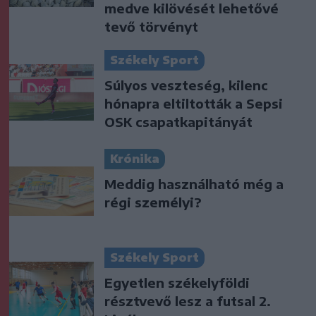
medve kilövését lehetővé
tevő törvényt
Székely Sport
Súlyos veszteség, kilenc
hónapra eltiltották a Sepsi
OSK csapatkapitányát
Krónika
Meddig használható még a
régi személyi?
Székely Sport
Egyetlen székelyföldi
résztvevő lesz a futsal 2.