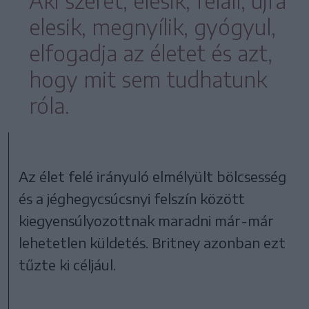
Aki szeret, elesik, feláll, újra
elesik, megnyílik, gyógyul,
elfogadja az életet és azt,
hogy mit sem tudhatunk
róla.
Az élet felé irányuló elmélyült bölcsesség
és a jéghegycsúcsnyi felszín között
kiegyensúlyozottnak maradni már-már
lehetetlen küldetés. Britney azonban ezt
tűzte ki céljául.