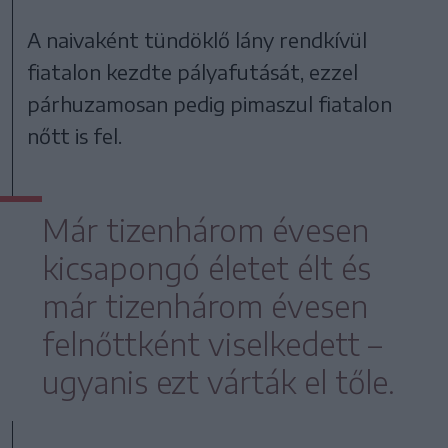
A naivaként tündöklő lány rendkívül
fiatalon kezdte pályafutását, ezzel
párhuzamosan pedig pimaszul fiatalon
nőtt is fel.
Már tizenhárom évesen
kicsapongó életet élt és
már tizenhárom évesen
felnőttként viselkedett –
ugyanis ezt várták el tőle.