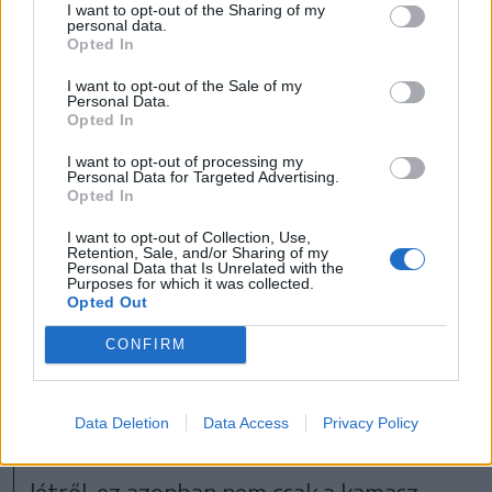
az énekesnő meztelen,
I want to opt-out of the Sharing of my
personal data.
magamutogató, de
Opted In
önmagát öleli.
I want to opt-out of the Sale of my
Personal Data.
Opted In
I want to opt-out of processing my
Personal Data for Targeted Advertising.
Idejekorán a testére tették a
Opted In
hangsúlyt
I want to opt-out of Collection, Use,
Retention, Sale, and/or Sharing of my
Personal Data that Is Unrelated with the
De beszéljünk egy kicsit a szóban forgó
Purposes for which it was collected.
Opted Out
nőről. A cím ugyanis nem ámítás, valóban
CONFIRM
a nőiség kerül a középpontba több ízben
is. Említsük meg a Lolita-fantáziáktól nem
idegen fiatal Britney kéretlen
Data Deletion
Data Access
Privacy Policy
túlszexualizálását. Szó volt a kirakatban
létről, ez azonban nem csak a kamasz