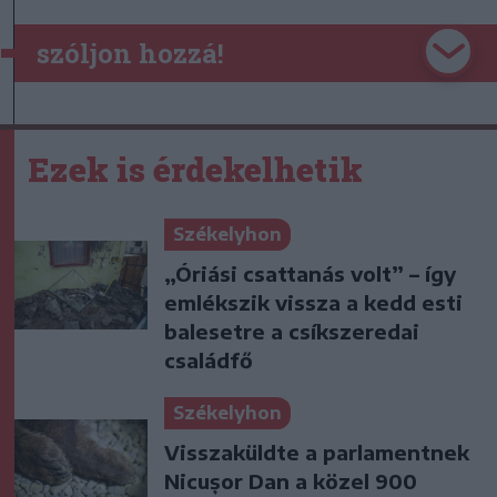
szóljon hozzá!
Ezek is érdekelhetik
Székelyhon
„Óriási csattanás volt” – így
emlékszik vissza a kedd esti
balesetre a csíkszeredai
családfő
Székelyhon
Visszaküldte a parlamentnek
Nicușor Dan a közel 900