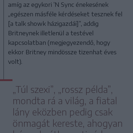
amíg az egykori ’N Sync énekesének
„egészen másféle kérdéseket tesznek fel
[a talk showk házigazdái]”, addig
Britneynek illetlenül a testével
kapcsolatban (megjegyezendő, hogy
ekkor Britney mindössze tizenhat éves
volt).
„Túl szexi”, „rossz példa”,
mondta rá a világ, a fiatal
lány eközben pedig csak
önmagát kereste, ahogyan