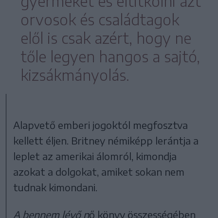
gyermeket és eltitkolni azt
orvosok és családtagok
elől is csak azért, hogy ne
tőle legyen hangos a sajtó,
kizsákmányolás.
Alapvető emberi jogoktól megfosztva
kellett éljen. Britney némiképp lerántja a
leplet az amerikai álomról, kimondja
azokat a dolgokat, amiket sokan nem
tudnak kimondani.
A bennem lévő n
ő könyv összességében