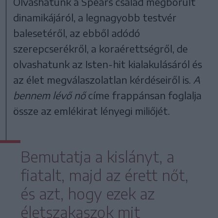
Olvashatunk a Spears család megborult
dinamikájáról, a legnagyobb testvér
balesetéről, az ebből adódó
szerepcserékről, a koraérettségről, de
olvashatunk az Isten-hit kialakulásáról és
az élet megválaszolatlan kérdéseiről is.
A
bennem lévő nő
címe frappánsan foglalja
össze az emlékirat lényegi miliőjét.
Bemutatja a kislányt, a
fiatalt, majd az érett nőt,
és azt, hogy ezek az
életszakaszok mit