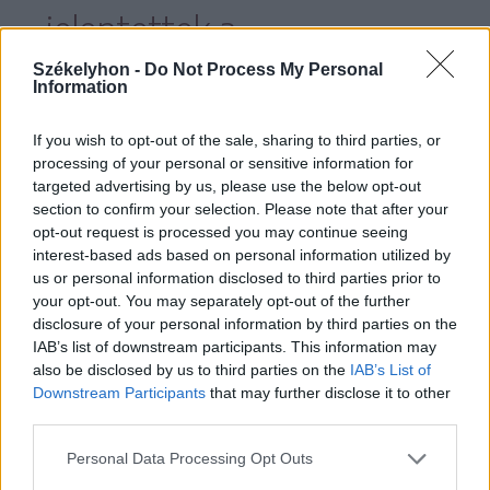
jelentettek a
popkirálynőnek.
Székelyhon -
Do Not Process My Personal
Information
If you wish to opt-out of the sale, sharing to third parties, or
processing of your personal or sensitive information for
Ő mind a három egyszerre és mindig is az
targeted advertising by us, please use the below opt-out
section to confirm your selection. Please note that after your
volt: a kislány, aki vágyakkal-, a fiatal, aki
opt-out request is processed you may continue seeing
kérdésekkel teli és a nő, aki megbékélt a
interest-based ads based on personal information utilized by
us or personal information disclosed to third parties prior to
vágyak be nem teljesülésével, a kérdések
your opt-out. You may separately opt-out of the further
meg nem válaszolásával. Bónuszként
disclosure of your personal information by third parties on the
IAB’s list of downstream participants. This information may
pedig maga a kötet borítója is finoman
also be disclosed by us to third parties on the
IAB’s List of
utal a „benne lévő nőre”, ahol ugyanis
Downstream Participants
that may further disclose it to other
third parties.
Personal Data Processing Opt Outs