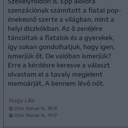
Székelyföldön is. Épp akkora
szenzációnak számított a fiatal pop-
énekesnő szerte a világban, mint a
helyi diszkókban. Az ő zenéjére
táncoltak a fiatalok és a gyerekek,
így sokan gondolhatjuk, hogy igen,
ismerjük őt. De valóban ismerjük?
Erre a kérdésre keresve a választ
olvastam el a tavaly megjelent
memoárját, A bennem lévő nőt.
Nagy Lilla
2024. február 14., 18:10
2024. február 14., 19:37