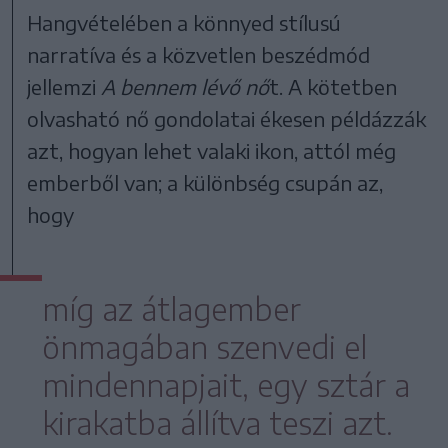
Hangvételében a könnyed stílusú
narratíva és a közvetlen beszédmód
jellemzi
A bennem lévő nő
t. A kötetben
olvasható nő gondolatai ékesen példázzák
azt, hogyan lehet valaki ikon, attól még
emberből van; a különbség csupán az,
hogy
míg az átlagember
önmagában szenvedi el
mindennapjait, egy sztár a
kirakatba állítva teszi azt.