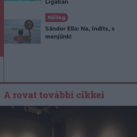
Ligában
Nőileg
Sándor Ella: Na, indíts, s
menjünk!
A rovat további cikkei