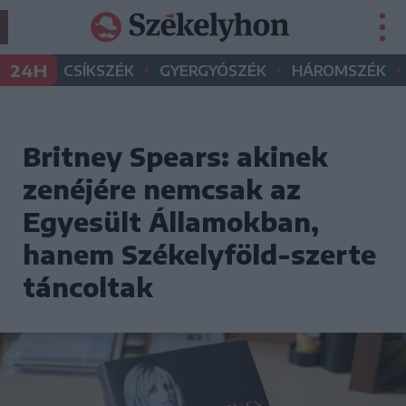
•
•
•
24H
CSÍKSZÉK
GYERGYÓSZÉK
HÁROMSZÉK
Britney Spears: akinek
zenéjére nemcsak az
Egyesült Államokban,
hanem Székelyföld-szerte
táncoltak