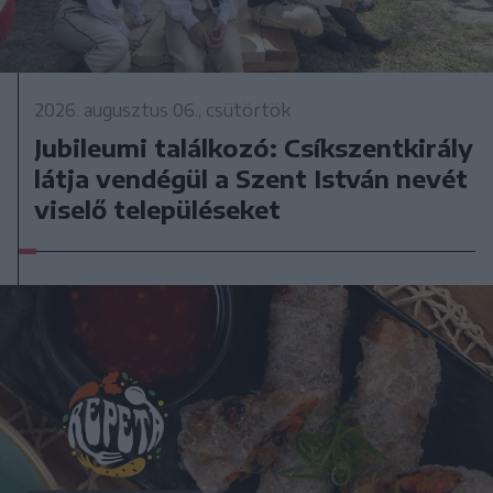
2026. augusztus 06., csütörtök
Jubileumi találkozó: Csíkszentkirály
látja vendégül a Szent István nevét
viselő településeket