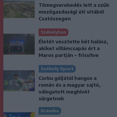
Tömegverekedés lett a szűk
mezőgazdasági úti vitából
Csatószegen
Székelyhon
Életét vesztette két halász,
akiket villámcsapás ért a
Maros partján – frissítve
Székely Sport
Corbu góljától hangos a
román és a magyar sajtó,
válogatott meghívót
sürgetnek
Krónika