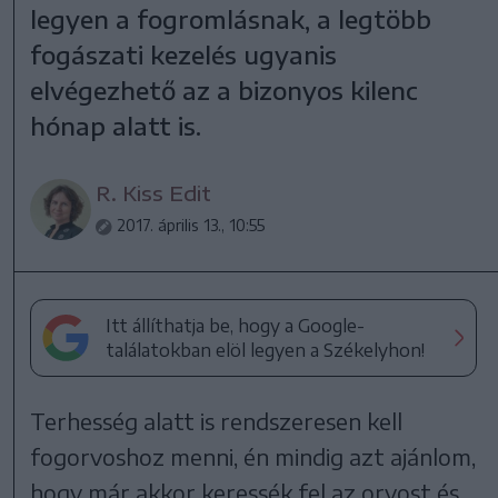
legyen a fogromlásnak, a legtöbb
fogászati kezelés ugyanis
elvégezhető az a bizonyos kilenc
hónap alatt is.
R. Kiss Edit
2017. április 13., 10:55
Itt állíthatja be, hogy a Google-
találatokban elöl legyen a Székelyhon!
Terhesség alatt is rendszeresen kell
fogorvoshoz menni, én mindig azt ajánlom,
hogy már akkor keressék fel az orvost és