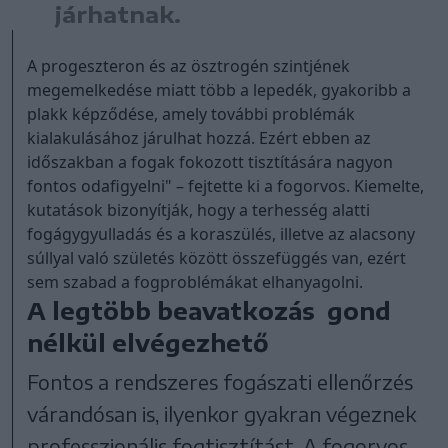
járhatnak.
A progeszteron és az ösztrogén szintjének
megemelkedése miatt több a lepedék, gyakoribb a
plakk képződése, amely további problémák
kialakulásához járulhat hozzá. Ezért ebben az
időszakban a fogak fokozott tisztítására nagyon
fontos odafigyelni" – fejtette ki a fogorvos. Kiemelte,
kutatások bizonyítják, hogy a terhesség alatti
fogágygyulladás és a koraszülés, illetve az alacsony
súllyal való születés között összefüggés van, ezért
sem szabad a fogproblémákat elhanyagolni.
A legtöbb beavatkozás gond
nélkül elvégezhető
Fontos a rendszeres fogászati ellenőrzés
várandósan is, ilyenkor gyakran végeznek
professzionális fogtisztítást. A fogorvos