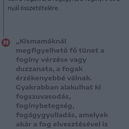
nyál összetételére.
„Kismamáknál
megfigyelhető fő tünet a
fogíny vérzése vagy
duzzanata, a fogak
érzékenyebbé válnak.
Gyakrabban alakulhat ki
fogszuvasodás,
fogínybetegség,
fogágygyulladás, amelyek
akár a fog elvesztésével is