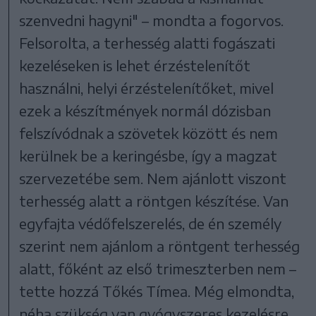
szenvedni hagyni" – mondta a fogorvos.
Felsorolta, a terhesség alatti fogászati
kezeléseken is lehet érzéstelenítőt
használni, helyi érzéstelenítőket, mivel
ezek a készítmények normál dózisban
felszívódnak a szövetek között és nem
kerülnek be a keringésbe, így a magzat
szervezetébe sem. Nem ajánlott viszont
terhesség alatt a röntgen készítése. Van
egyfajta védőfelszerelés, de én személy
szerint nem ajánlom a röntgent terhesség
alatt, főként az első trimeszterben nem –
tette hozzá Tőkés Tímea. Még elmondta,
néha szükség van gyógyszeres kezelésre