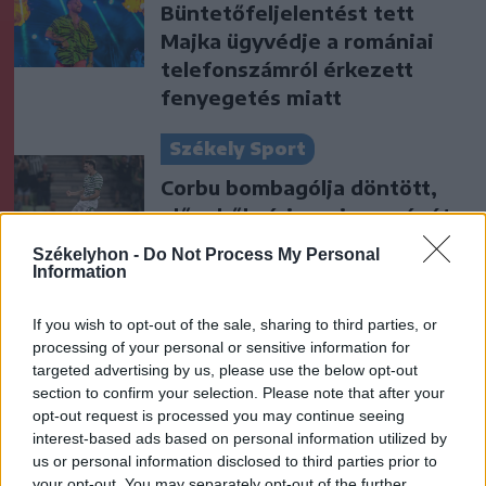
Büntetőfeljelentést tett
Majka ügyvédje a romániai
telefonszámról érkezett
fenyegetés miatt
Székely Sport
Corbu bombagólja döntött,
előnyből várja a visszavágót a
Ferencváros
Székelyhon -
Do Not Process My Personal
Information
Nőileg
If you wish to opt-out of the sale, sharing to third parties, or
Sándor Ella: Na, indíts, s
processing of your personal or sensitive information for
menjünk!
targeted advertising by us, please use the below opt-out
section to confirm your selection. Please note that after your
opt-out request is processed you may continue seeing
interest-based ads based on personal information utilized by
us or personal information disclosed to third parties prior to
your opt-out. You may separately opt-out of the further