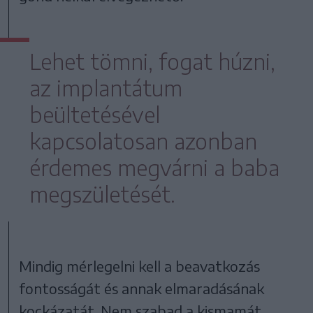
Lehet tömni, fogat húzni,
az implantátum
beültetésével
kapcsolatosan azonban
érdemes megvárni a baba
megszületését.
Mindig mérlegelni kell a beavatkozás
fontosságát és annak elmaradásának
kockázatát. Nem szabad a kismamát