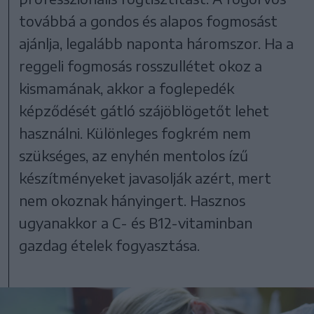
továbbá a gondos és alapos fogmosást
ajánlja, legalább naponta háromszor. Ha a
reggeli fogmosás rosszullétet okoz a
kismamának, akkor a foglepedék
képződését gátló szájöblögetőt lehet
használni. Különleges fogkrém nem
szükséges, az enyhén mentolos ízű
készítményeket javasolják azért, mert
nem okoznak hányingert. Hasznos
ugyanakkor a C- és B12-vitaminban
gazdag ételek fogyasztása.