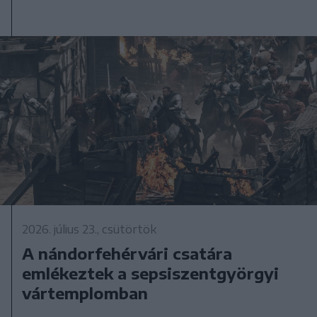
2026. július 23., csütörtök
A nándorfehérvári csatára
emlékeztek a sepsiszentgyörgyi
vártemplomban