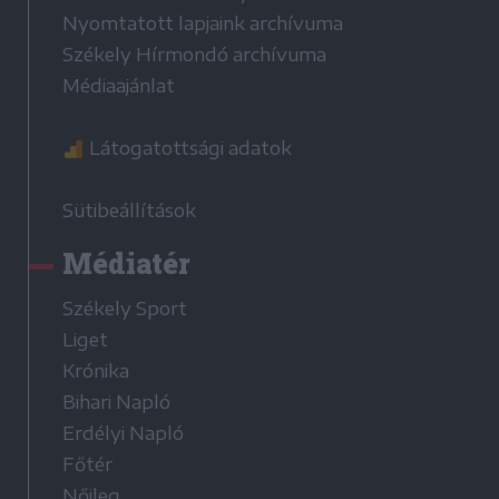
Nyomtatott lapjaink archívuma
Székely Hírmondó archívuma
Médiaajánlat
Látogatottsági adatok
Sütibeállítások
Médiatér
Székely Sport
Liget
Krónika
Bihari Napló
Erdélyi Napló
Főtér
Nőileg