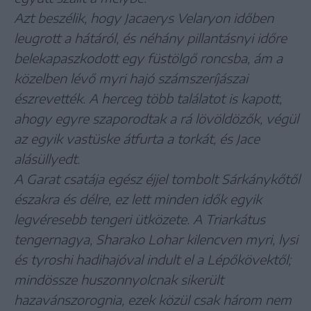
Azt beszélik, hogy Jacaerys Velaryon időben
leugrott a hátáról, és néhány pillantásnyi időre
belekapaszkodott egy füstölgő roncsba, ám a
közelben lévő myri hajó számszeríjászai
észrevették. A herceg több találatot is kapott,
ahogy egyre szaporodtak a rá lövöldözők, végül
az egyik vastüske átfurta a torkát, és Jace
alásüllyedt.
A Garat csatája egész éjjel tombolt Sárkánykőtől
északra és délre, ez lett minden idők egyik
legvéresebb tengeri ütközete. A Triarkátus
tengernagya, Sharako Lohar kilencven myri, lysi
és tyroshi hadihajóval indult el a Lépőkövektől;
mindössze huszonnyolcnak sikerült
hazavánszorognia, ezek közül csak három nem