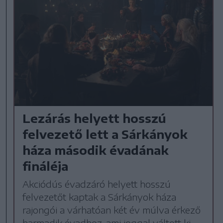
Lezárás helyett hosszú
felvezető lett a Sárkányok
háza második évadának
fináléja
Akciódús évadzáró helyett hosszú
felvezetőt kaptak a Sárkányok háza
rajongói a várhatóan két év múlva érkező
harmadik évadhoz, ami joggal váltott ki