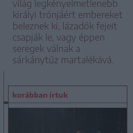
világ legkényelmetlenebb
királyi trónjáért embereket
beleznek ki, lázadók fejeit
csapják le, vagy éppen
seregek válnak a
sárkánytűz martalékává.
korábban írtuk