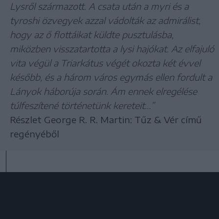
Lysről származott. A csata után a myri és a
tyroshi özvegyek azzal vádolták az admirálist,
hogy az ő flottáikat küldte pusztulásba,
miközben visszatartotta a lysi hajókat. Az elfajuló
vita végül a Triarkátus végét okozta két évvel
később, és a három város egymás ellen fordult a
Lányok háborúja során. Ám ennek elregélése
túlfeszítené történetünk kereteit…”
Részlet George R. R. Martin: Tűz & Vér című
regényéből