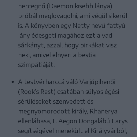
hercegnő (Daemon kisebb lánya)
próbál meglovagolni, ami végül sikerül
is. A könyvben egy Netty nevű fattyú
lány édesgeti magához ezt a vad
sárkányt, azzal, hogy birkákat visz
neki, amivel elnyeri a bestia
szimpátiáját.
A testvérharccá váló Varjúpihenői
(Rook’s Rest) csatában súlyos égési
sérüléseket szenvedett és
megnyomorodott király, Rhanerya
ellenlábasa, II. Aegon Dongalábú Larys
segítségével menekült el Királyvárból,