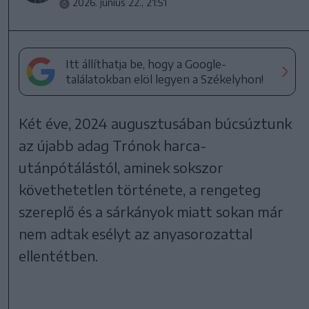
2026. június 22., 21:51
Itt állíthatja be, hogy a Google-
találatokban elöl legyen a Székelyhon!
Két éve, 2024 augusztusában búcsúztunk
az újabb adag Trónok harca-
utánpótálástól, aminek sokszor
követhetetlen története, a rengeteg
szereplő és a sárkányok miatt sokan már
nem adtak esélyt az anyasorozattal
ellentétben.