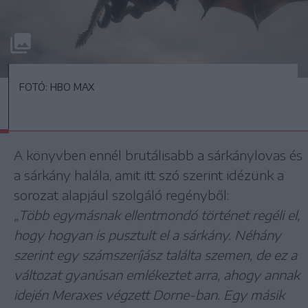
FOTÓ: HBO MAX
A könyvben ennél brutálisabb a sárkánylovas és
a sárkány halála, amit itt szó szerint idézünk a
sorozat alapjául szolgáló regényből:
„Több egymásnak ellentmondó történet regéli el,
hogy hogyan is pusztult el a sárkány. Néhány
szerint egy számszeríjász találta szemen, de ez a
változat gyanúsan emlékeztet arra, ahogy annak
idején Meraxes végzett Dorne-ban. Egy másik