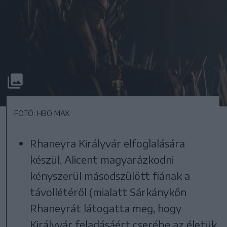
FOTÓ: HBO MAX
Rhaneyra Királyvár elfoglalására
készül, Alicent magyarázkodni
kényszerül másodszülött fiának a
távollétéről (mialatt Sárkánykőn
Rhaneyrát látogatta meg, hogy
Királyvár feladásáért cserébe az életük