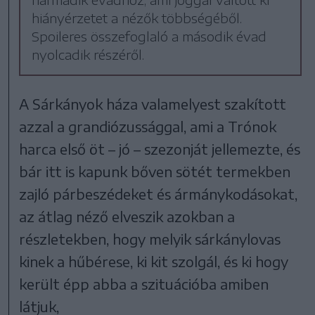
hiányérzetet a nézők többségéből.
Spoileres összefoglaló a második évad
nyolcadik részéről.
A Sárkányok háza valamelyest szakított
azzal a grandiózussággal, ami a Trónok
harca első öt – jó – szezonját jellemezte, és
bár itt is kapunk bőven sötét termekben
zajló párbeszédeket és ármánykodásokat,
az átlag néző elveszik azokban a
részletekben, hogy melyik sárkánylovas
kinek a hűbérese, ki kit szolgál, és ki hogy
került épp abba a szituációba amiben
látjuk,