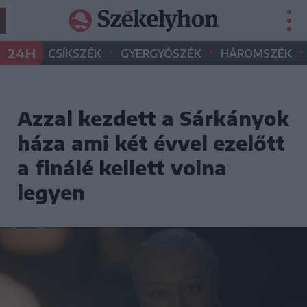
•
•
•
24H
CSÍKSZÉK
GYERGYÓSZÉK
HÁROMSZÉK
Azzal kezdett a Sárkányok
háza ami két évvel ezelőtt
a finálé kellett volna
legyen