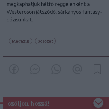
megkaphatjuk hétfő reggelenként a
Westeroson játszódó, sárkányos fantasy-
dózisunkat.
Magazin
Sorozat
szóljon hozzá!