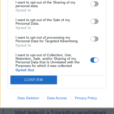
I want to opt-out of the Sharing of my
personal data.
FOTÓ: HBO MAX
Opted In
I want to opt-out of the Sale of my
Alicent levelet küld a Sárkányok
Personal Data.
Opted In
háborújába seregével becsatlakozni
I want to opt-out of processing my
készülő Ormund Hightowernek,
Personal Data for Targeted Advertising.
Opted In
eközben pedig Corlys Velaryon és
fattya Burokparti Alyn a jövőjükről
I want to opt-out of Collection, Use,
Retention, Sale, and/or Sharing of my
Personal Data that Is Unrelated with the
beszélgetnek, miközben a Lannister és
Purposes for which it was collected.
Opted Out
ezáltal a zöldek szövetségesévé vált
Triarkátus hajói lerohanják a
CONFIRM
Velaryonok székhelyéül szolgáló
Hullámtörőt, ami tengeri védvonalként
Data Deletion
Data Access
Privacy Policy
szolgál Sárkánykő és Királyvár között.
Mint kiderül, a Triarkátus vezetőjének,