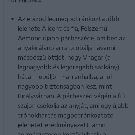
FOTÓ: HBO MAX
Az epizód legmegbotránkoztatóbb
jelenete Alicent és fia, Félszemű
Aemond újabb párbeszéde, amiben az
anyakirálynő arra próbálja rávenni
másodszülöttjét, hogy Vhagar (a
legnagyobb és legöregebb sárkány)
hátán repüljön Harrenhalba, ahol
nagyobb biztonságban lesz, mint
Királyvárban. A párbeszéd végén a fiú
szájon csókolja az anyját, ami egy újabb
trónokharcás megbotránkoztató
jelenetet eredményezett, amin
természetesen köszörülhetik a