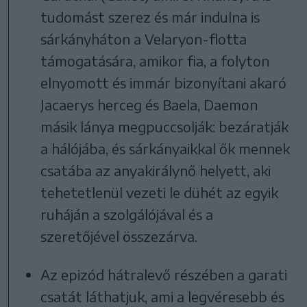
tudomást szerez és már indulna is
sárkányháton a Velaryon-flotta
támogatására, amikor fia, a folyton
elnyomott és immár bizonyítani akaró
Jacaerys herceg és Baela, Daemon
másik lánya megpuccsolják: bezáratják
a hálójába, és sárkányaikkal ők mennek
csatába az anyakirálynő helyett, aki
tehetetlenül vezeti le dühét az egyik
ruháján a szolgálójával és a
szeretőjével összezárva.
Az epizód hátralevő részében a garati
csatát láthatjuk, ami a legvéresebb és