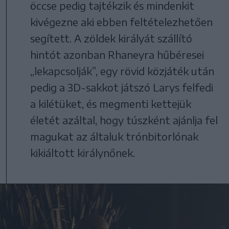
öccse pedig tajtékzik és mindenkit
kivégezne aki ebben feltételezhetően
segített. A zöldek királyát szállító
hintót azonban Rhaneyra hűbéresei
„lekapcsolják”, egy rövid közjáték után
pedig a 3D-sakkot játszó Larys felfedi
a kilétüket, és megmenti kettejük
életét azáltal, hogy túszként ajánlja fel
magukat az általuk trónbitorlónak
kikiáltott királynőnek.