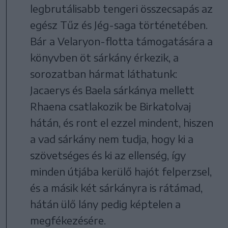
legbrutálisabb tengeri összecsapás az
egész Tűz és Jég-saga történetében.
Bár a Velaryon-flotta támogatására a
könyvben öt sárkány érkezik, a
sorozatban hármat láthatunk:
Jacaerys és Baela sárkánya mellett
Rhaena csatlakozik be Birkatolvaj
hátán, és ront el ezzel mindent, hiszen
a vad sárkány nem tudja, hogy ki a
szövetséges és ki az ellenség, így
minden útjába kerülő hajót felperzsel,
és a másik két sárkányra is rátámad,
hátán ülő lány pedig képtelen a
megfékezésére.