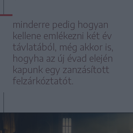
minderre pedig hogyan
kellene emlékezni két év
távlatából, még akkor is,
hogyha az új évad elején
kapunk egy zanzásított
felzárkóztatót.