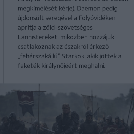
megkímélését kérje), Daemon pedig
újdonsült seregével a Folyóvidéken
aprítja a zöld-szövetséges
Lannistereket, miközben hozzájuk
csatlakoznak az északról érkező
„fehérszakállú” Starkok, akik jöttek a
feketék királynőjéért meghalni.