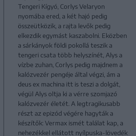
Tengeri Kígyó, Corlys Velaryon
nyomába ered, a két hajó pedig
összeütközik, a rajta levők pedig
elkezdik egymást kaszabolni. Eközben
a sárkányok földi pokollá teszik a
tengeri csata több helyszínét, Alys a
vízbe zuhan, Corlys pedig majdnem a
kalózvezér pengéje által végzi, ám a
deus ex machina itt is teszi a dolgát,
végül Alys oltja ki a vérre szomjazó
kalózvezér életét. A legtragikusabb
részt az epizód végére hagyták a
készítők: Vermax ismét találat kap, a
nehezékkel ellátott nyílpuska-lövedék