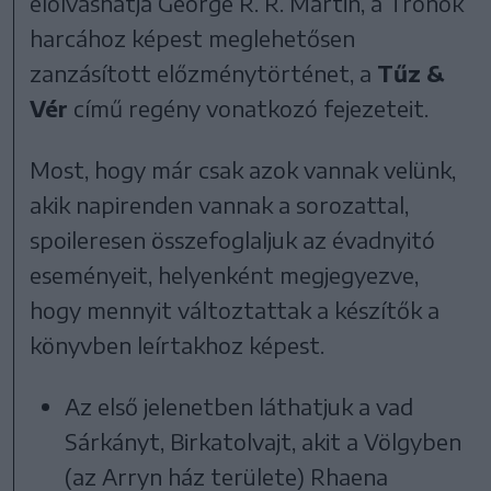
elolvashatja George R. R. Martin, a Trónok
harcához képest meglehetősen
zanzásított előzménytörténet, a
Tűz &
Vér
című regény vonatkozó fejezeteit.
Most, hogy már csak azok vannak velünk,
akik napirenden vannak a sorozattal,
spoileresen összefoglaljuk az évadnyitó
eseményeit, helyenként megjegyezve,
hogy mennyit változtattak a készítők a
könyvben leírtakhoz képest.
Az első jelenetben láthatjuk a vad
Sárkányt, Birkatolvajt, akit a Völgyben
(az Arryn ház területe) Rhaena