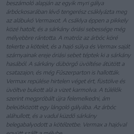
beszámoló alapján az egyik myri gálya
árbóckosarában lévő tengerész csáklyázta meg
az alábukó Vermaxot. A csáklya éppen a pikkely
közé hatolt, és a sárkány óriási sebessége még
mélyebbre rántotta. A matróz az árbóc köré
tekerte a kötelet, és a hajó súlya és Vermax saját
szárnyainak ereje óriási sebet téptek ki a sárkány
hasából. A sárkány dübörgő üvöltése átütött a
csatazajon, és még Fűszerparton is hallották.
Vermax repülése hirtelen véget ért, füstölve és
üvöltve bukott alá a vizet karmolva. A túlélők
szerint megpróbált újra felemelkedni, ám
beleütközött egy lángoló gályába. Az árbóc
aláhullott, és a vadul küzdő sárkány
belegabalyodott a kötélzetbe. Vermax a hajóval
együtt szállt a mélybe.