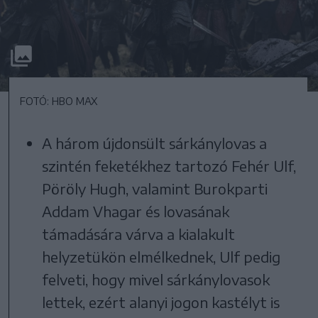
FOTÓ: HBO MAX
A három újdonsült sárkánylovas a
szintén feketékhez tartozó Fehér Ulf,
Pöröly Hugh, valamint Burokparti
Addam Vhagar és lovasának
támadására várva a kialakult
helyzetükön elmélkednek, Ulf pedig
felveti, hogy mivel sárkánylovasok
lettek, ezért alanyi jogon kastélyt is