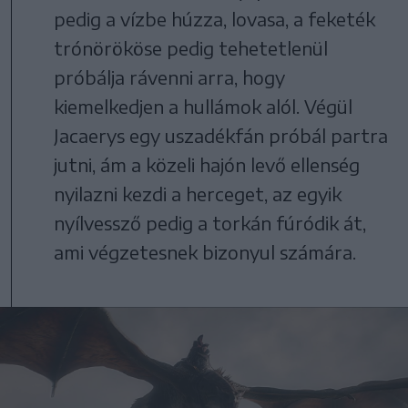
pedig a vízbe húzza, lovasa, a feketék
trónörököse pedig tehetetlenül
próbálja rávenni arra, hogy
kiemelkedjen a hullámok alól. Végül
Jacaerys egy uszadékfán próbál partra
jutni, ám a közeli hajón levő ellenség
nyilazni kezdi a herceget, az egyik
nyílvessző pedig a torkán fúródik át,
ami végzetesnek bizonyul számára.