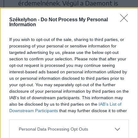
érdemelnének. Végül a Daemont is
behálózó boszorkány „szól” nekik,
Székelyhon -
Do Not Process My Personal
hogy iparkodjanak Sárkánykőre,
Information
különben lekésik a csatát.
If you wish to opt-out of the sale, sharing to third parties, or
processing of your personal or sensitive information for
targeted advertising by us, please use the below opt-out
section to confirm your selection. Please note that after your
opt-out request is processed you may continue seeing
interest-based ads based on personal information utilized by
us or personal information disclosed to third parties prior to
your opt-out. You may separately opt-out of the further
disclosure of your personal information by third parties on the
IAB’s list of downstream participants. This information may
also be disclosed by us to third parties on the
IAB’s List of
Downstream Participants
that may further disclose it to other
third parties.
Personal Data Processing Opt Outs