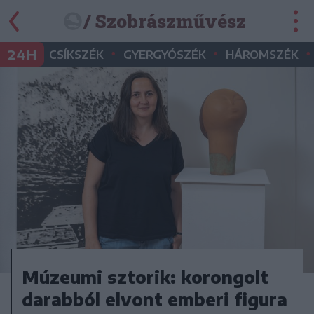
/ Szobrászművész
•
•
•
24H
CSÍKSZÉK
GYERGYÓSZÉK
HÁROMSZÉK
Múzeumi sztorik: korongolt
darabból elvont emberi figura