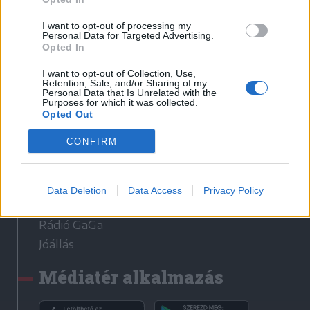
I want to opt-out of processing my
Sütibeállítások
Personal Data for Targeted Advertising.
Opted In
Médiatér
I want to opt-out of Collection, Use,
Retention, Sale, and/or Sharing of my
Székely Sport
Personal Data that Is Unrelated with the
Purposes for which it was collected.
Liget
Opted Out
Krónika
CONFIRM
Bihari Napló
Erdélyi Napló
Főtér
Data Deletion
Data Access
Privacy Policy
Nőileg
Rádió GaGa
Jóállás
Médiatér alkalmazás