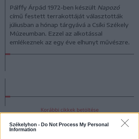
Pálffy Árpád 1972-ben készült
Napozó
című festett terrakottáját választották
júliusban a hónap tárgyává a Csíki Székely
Múzeumban. Ezzel az alkotással
emlékeznek az egy éve elhunyt művészre.
Korábbi cikkek betöltése
Székelyhon -
Do Not Process My Personal
Information