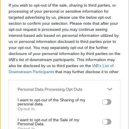
If you wish to opt-out of the sale, sharing to third parties, or
processing of your personal or sensitive information for
targeted advertising by us, please use the below opt-out
section to confirm your selection. Please note that after your
opt-out request is processed you may continue seeing
interest-based ads based on personal information utilized by
Hasznos
us or personal information disclosed to third parties prior to
your opt-out. You may separately opt-out of the further
Impresszum
disclosure of your personal information by third parties on the
IAB’s list of downstream participants. This information may
Szerzői jogok
also be disclosed by us to third parties on the
IAB’s List of
Adatvédelmi tájékoztató
Downstream Participants
that may further disclose it to other
Cookie-kezelési tájékoztató
third parties.
Hozzászólási szabályzat
Personal Data Processing Opt Outs
Nyomtatott lapjaink archívuma
I want to opt-out of the Sharing of my
Székely Hírmondó archívuma
personal data.
Médiaajánlat
Opted In
I want to opt-out of the Sale of my
Personal Data.
Látogatottsági adatok
Opted In