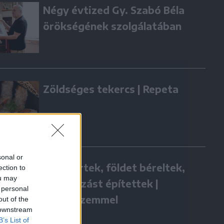
Négy évtized Gy. Szabó Béla
örökségének szolgálatában
Zöldséges tekercs | Repeta
sonal or
Hazatértek, földet béreltek,
ection to
ou may
vállalkozást építettek |
 personal
Gazdaszemmel
out of the
 downstream
B’s List of