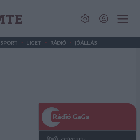
EMTE
•
•
•
SPORT
LIGET
RÁDIÓ
JÓÁLLÁS
Rádió GaGa
CSÍKSZÉK