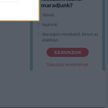
maradjunk?
Télinél.
Nyárinál.
Maradjon mindkettő, bírom az
átállítást.
SZAVAZOK
Szavazás eredménye