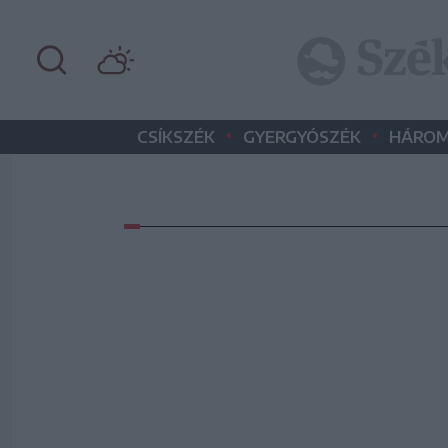
•
•
CSÍKSZÉK
GYERGYÓSZÉK
HÁROM