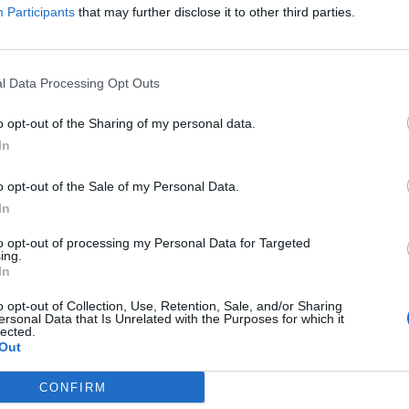
Participants
that may further disclose it to other third parties.
 mindössze egyetlen
l Data Processing Opt Outs
 átszeljék Európát.
o opt-out of the Sharing of my personal data.
In
o opt-out of the Sale of my Personal Data.
In
to opt-out of processing my Personal Data for Targeted
ing.
In
o opt-out of Collection, Use, Retention, Sale, and/or Sharing
ersonal Data that Is Unrelated with the Purposes for which it
lected.
Out
CONFIRM