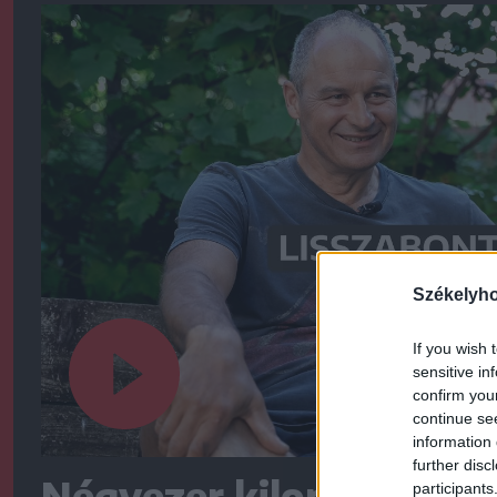
Székelyh
If you wish 
sensitive in
confirm you
continue se
information 
further disc
Négyezer kilométert te
participants