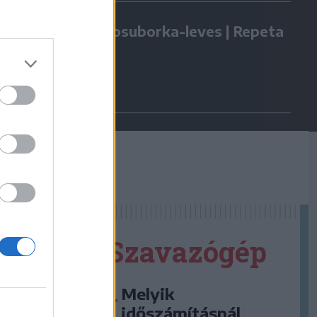
Kovászosuborka-leves | Repeta
Szavazógép
Melyik
időszámításnál