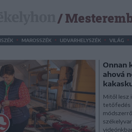
/ Mesteremb
•
•
•
•
SZÉK
MAROSSZÉK
UDVARHELYSZÉK
VILÁG
Onnan k
ahová n
kakask
Mitől lesz 
tetőfedés 
módszerről
székelyva
videónkba