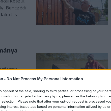
kal készül.
lyi Benczédi
dakat is
mánya
etforma –
 kihalófélben
on -
Do Not Process My Personal Information
mányos
to opt-out of the sale, sharing to third parties, or processing of your per
formation for targeted advertising by us, please use the below opt-out s
r selection. Please note that after your opt-out request is processed y
eing interest-based ads based on personal information utilized by us or