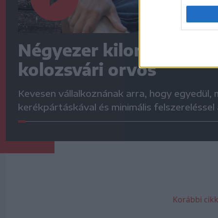
Négyezer kilométert te
kolozsvári orvos
Kevesen vállalkoznának arra, hogy egyedül,
kerékpártáskával és minimális felszereléssel
Korábbi cikk