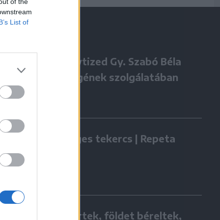
out of the
 downstream
B’s List of
Négy évtized Gy. Szabó Béla
örökségének szolgálatában
Zöldséges tekercs | Repeta
Hazatértek, földet béreltek,