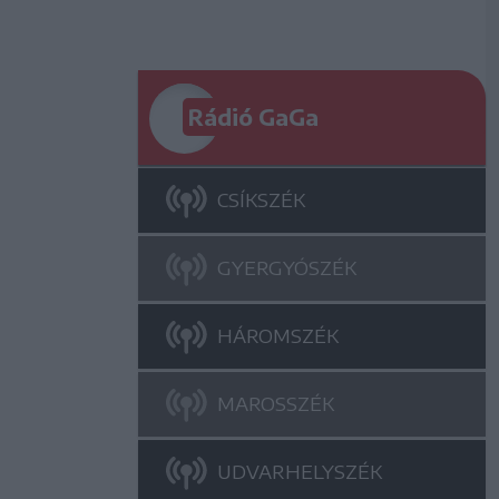
Rádió GaGa
CSÍKSZÉK
GYERGYÓSZÉK
HÁROMSZÉK
MAROSSZÉK
UDVARHELYSZÉK