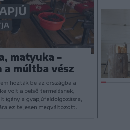
a, matyuka –
n a múltba vész
nem hozták be az országba a
e volt a belső termelésnek,
olt igény a gyapjúfeldolgozásra,
ára ez teljesen megváltozott.