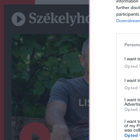
information 
further disc
participants
Downstream 
Persona
I want t
Opted 
I want t
Opted 
I want 
Advertis
Opted 
I want t
of my P
was col
Opted 