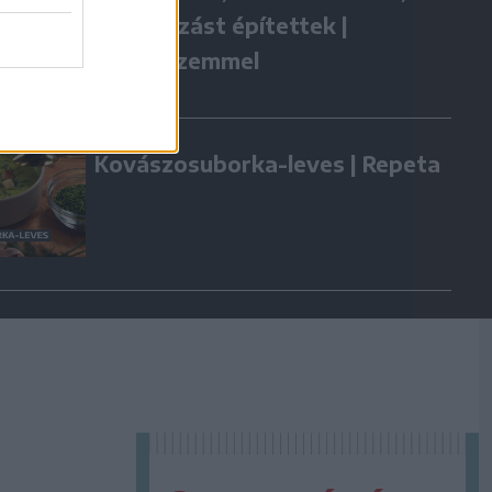
vállalkozást építettek |
Gazdaszemmel
Kovászosuborka-leves | Repeta