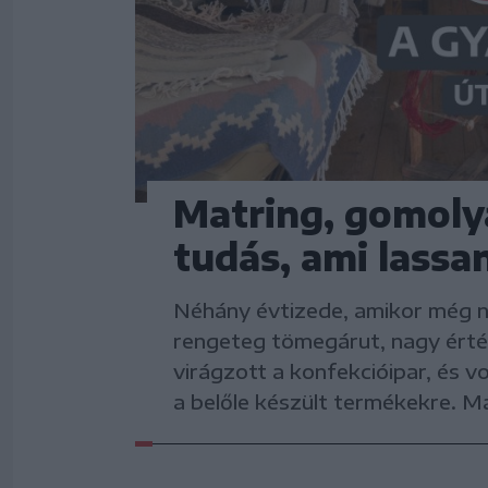
Matring, gomoly
tudás, ami lassa
Néhány évtizede, amikor még 
rengeteg tömegárut, nagy érték
virágzott a konfekcióipar, és v
a belőle készült termékekre. M