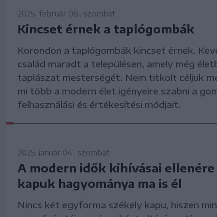
2025. február 08., szombat
Kincset érnek a taplógombák
Korondon a taplógombák kincset érnek. Kev
család maradt a településen, amely még életb
taplászat mesterségét. Nem titkolt céljuk 
mi több a modern élet igényeire szabni a go
felhasználási és értékesítési módjait.
2025. január 04., szombat
A modern idők kihívásai ellenére
kapuk hagyománya ma is él
Nincs két egyforma székely kapu, hiszen mi