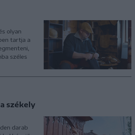
és olyan
en tartja a
megmenteni,
mba széles
 a székely
nden darab