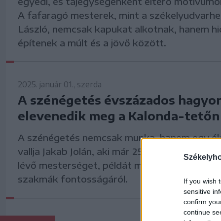
egyedi, és tájegységenként eltérő motívumok
A fafaragó mesterek, mint a székelyudvarhe
László, nemcsak kapukat alkotnak, hanem hi
építenek a múlt és a jövő között.
2025. január 01., szerda
A szénégetés évszázados hagyo
elevenedik meg a Kalonda-tetőn
A szénégetés nemcsak munka, hanem egy él
vallja Jakab Jolán, aki már 25 éve gyakorolja a
Székelyh
lévő mesterséget, példát mutatva a hagyo
szakmák fontosságáról.
If you wish 
sensitive in
confirm you
continue se