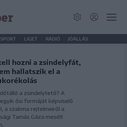
er
•
•
•
SPORT
LIGET
RÁDIÓ
JÓÁLLÁS
ell hozni a zsindelyfát,
em hallatszik el a
ukorékolás
időtálló a zsindelytető? A
egyik ősi formáját képviselő
, a szakma rejtelmeiről a
rsági Tamás Gáza mesélt
n.