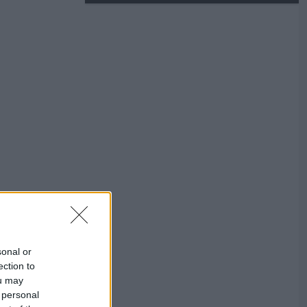
sonal or
ection to
ou may
 personal