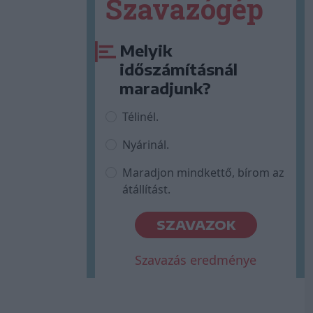
Szavazógép
Melyik
időszámításnál
maradjunk?
Télinél.
Nyárinál.
Maradjon mindkettő, bírom az
átállítást.
SZAVAZOK
Szavazás eredménye