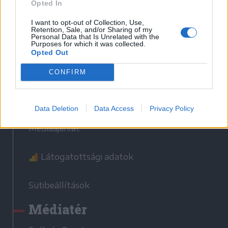
Opted In
Hasznos
I want to opt-out of Collection, Use,
Impresszum
Retention, Sale, and/or Sharing of my
Personal Data that Is Unrelated with the
Szerzői jogok
Purposes for which it was collected.
Opted Out
Adatvédelmi tájékoztató
Cookie-kezelési tájékoztató
CONFIRM
Hozzászólási szabályzat
Nyomtatott lapjaink archívuma
Data Deletion
Data Access
Privacy Policy
Székely Hírmondó archívuma
Médiaajánlat
Látogatottsági adatok
Sütibeállítások
Médiatér