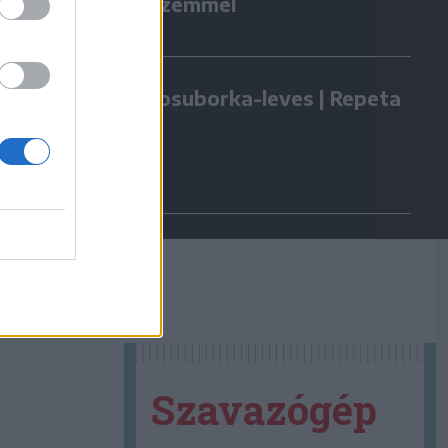
Gazdaszemmel
Kovászosuborka-leves | Repeta
Szavazógép