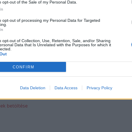
o opt-out of the Sale of my Personal Data.
In
kert Európán át a
to opt-out of processing my Personal Data for Targeted
ing.
In
 mindössze egyetlen
o opt-out of Collection, Use, Retention, Sale, and/or Sharing
ersonal Data that Is Unrelated with the Purposes for which it
 átszeljék Európát.
lected.
Out
CONFIRM
Data Deletion
Data Access
Privacy Policy
ek betöltése