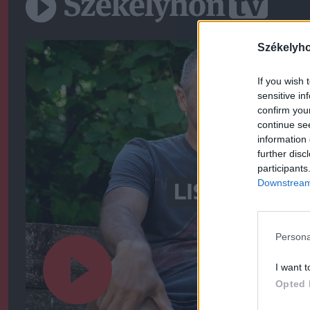
Székelyh
If you wish 
sensitive in
confirm you
continue se
information 
further disc
participants
Downstream 
Persona
I want t
Opted 