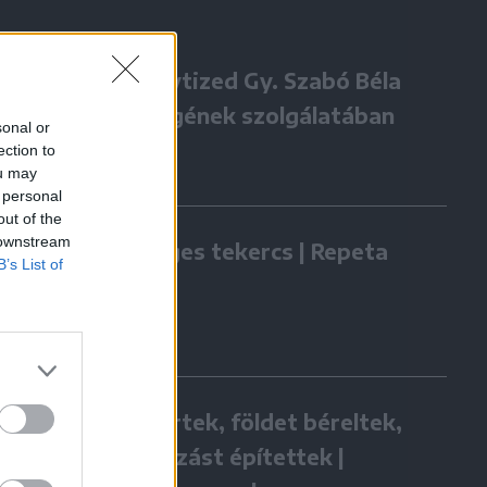
Négy évtized Gy. Szabó Béla
örökségének szolgálatában
sonal or
ection to
ou may
 personal
out of the
 downstream
Zöldséges tekercs | Repeta
B’s List of
Hazatértek, földet béreltek,
vállalkozást építettek |