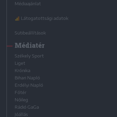
Médiaajánlat
Látogatottsági adatok
Sütibeállítások
Médiatér
Székely Sport
Liget
Krónika
Bihari Napló
Erdélyi Napló
Főtér
Nőileg
Rádió GaGa
Jóállás