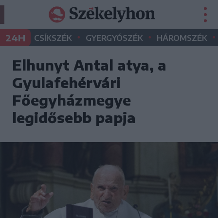
•
•
•
24H
CSÍKSZÉK
GYERGYÓSZÉK
HÁROMSZÉK
Elhunyt Antal atya, a
Gyulafehérvári
Főegyházmegye
legidősebb papja