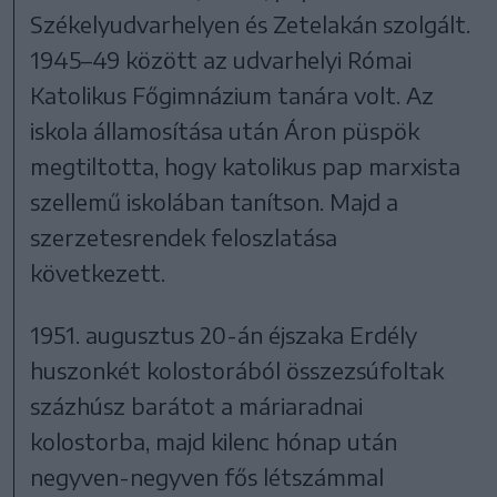
Székelyudvarhelyen és Zetelakán szolgált.
1945–49 között az udvarhelyi Római
Katolikus Főgimnázium tanára volt. Az
iskola államosítása után Áron püspök
megtiltotta, hogy katolikus pap marxista
szellemű iskolában tanítson. Majd a
szerzetesrendek feloszlatása
következett.
1951. augusztus 20-án éjszaka Erdély
huszonkét kolostorából összezsúfoltak
százhúsz barátot a máriaradnai
kolostorba, majd kilenc hónap után
negyven-negyven fős létszámmal