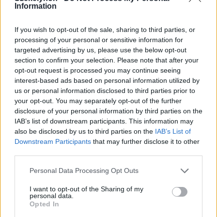
Information
életem minden megspórolt vagyonát
utolsó banijával, minden banit lelkemnek
If you wish to opt-out of the sale, sharing to third parties, or
processing of your personal or sensitive information for
meleg szeretetével behintve az ifjúság
targeted advertising by us, please use the below opt-out
oltárára tettem. Nem mellékes, hogy
section to confirm your selection. Please note that after your
opt-out request is processed you may continue seeing
milyen eszmékre, milyen elvekre építjük
interest-based ads based on personal information utilized by
egyéni és közösségi életünket. Elvárom,
us or personal information disclosed to third parties prior to
your opt-out. You may separately opt-out of the further
hogy ne sodródjatok orientáció nélkül
disclosure of your personal information by third parties on the
megtévesztő világnézetek hálójába. Azt
IAB’s list of downstream participants. This information may
also be disclosed by us to third parties on the
IAB’s List of
akarom, hogy az erdélyi magyar veletek és
Downstream Participants
that may further disclose it to other
third parties.
általatok hitvalló, egységes, növekvő,
erkölcsös, fizikai és testi mivoltában erős,
Personal Data Processing Opt Outs
emelkedő nemzet legyen. Bízom
I want to opt-out of the Sharing of my
personal data.
bennetek, fogadjátok baráti jobbomat!
Opted In
Veletek leszek halálom után is.”