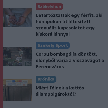
Székelyhon
Letartóztattak egy férfit, aki
hónapokon át létesített
szexuális kapcsolatot egy
kiskorú lánnyal
Székely Sport
Corbu bombagólja döntött,
előnyből várja a visszavágót a
Ferencváros
Krónika
Miért félnek a kettős
állampolgároktól?