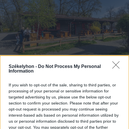
Székelyhon -
Do Not Process My Personal
Information
2026. április 15., szerda
Lakat került az Erdei házikóra. Mi
If you wish to opt-out of the sale, sharing to third parties, or
lesz a Somostető kedvenc
processing of your personal or sensitive information for
vendéglőjével?
targeted advertising by us, please use the below opt-out
section to confirm your selection. Please note that after your
opt-out request is processed you may continue seeing
interest-based ads based on personal information utilized by
us or personal information disclosed to third parties prior to
your opt-out. You may separately opt-out of the further