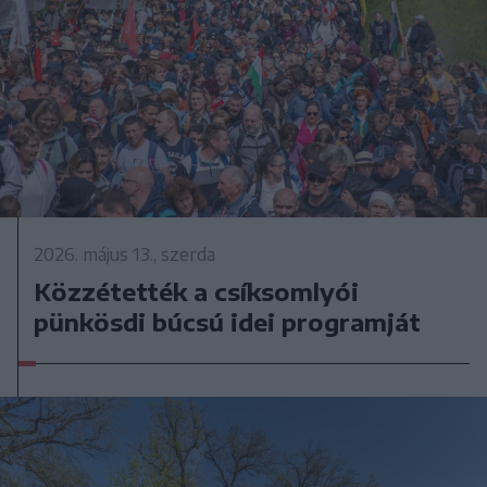
2026. május 13., szerda
Közzétették a csíksomlyói
pünkösdi búcsú idei programját