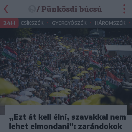
/ Pünkösdi búcsú
•
•
•
24H
CSÍKSZÉK
GYERGYÓSZÉK
HÁROMSZÉK
„Ezt át kell élni, szavakkal nem
lehet elmondani”: zarándokok