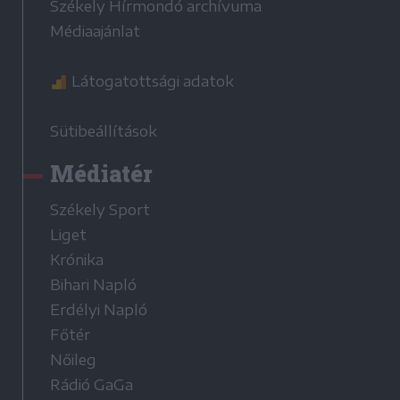
Székely Hírmondó archívuma
Médiaajánlat
Látogatottsági adatok
Sütibeállítások
Médiatér
Székely Sport
Liget
Krónika
Bihari Napló
Erdélyi Napló
Főtér
Nőileg
Rádió GaGa