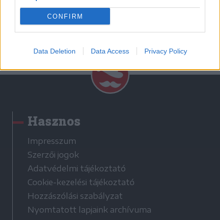
Korábbi cikkek betöltése
CONFIRM
Data Deletion
Data Access
Privacy Policy
Hasznos
Impresszum
Szerzői jogok
Adatvédelmi tájékoztató
Cookie-kezelési tájékoztató
Hozzászólási szabályzat
Nyomtatott lapjaink archívuma