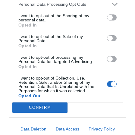
Personal Data Processing Opt Outs
I want to opt-out of the Sharing of my
personal data.
Opted In
I want to opt-out of the Sale of my
Personal Data.
Opted In
I want to opt-out of processing my
Personal Data for Targeted Advertising.
Opted In
2026. augusztus 10., hétfő
I want to opt-out of Collection, Use,
Retention, Sale, and/or Sharing of my
Cseke: az RMDSZ első opciója egy
Personal Data that Is Unrelated with the
Purposes for which it was collected.
nagykoalíció létrehozása az új
Opted Out
kormány érdekében
CONFIRM
Data Deletion
Data Access
Privacy Policy