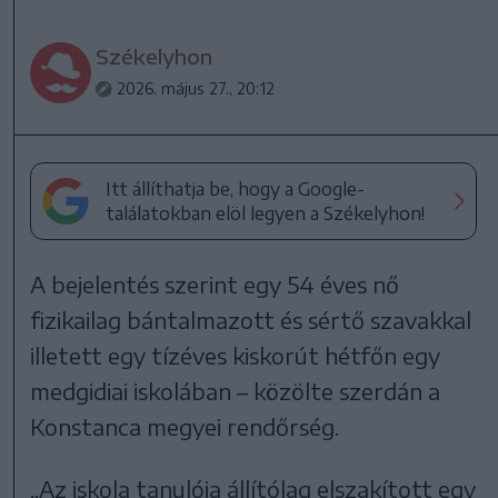
Székelyhon
2026. május 27., 20:12
Itt állíthatja be, hogy a Google-
találatokban elöl legyen a Székelyhon!
A bejelentés szerint egy 54 éves nő
fizikailag bántalmazott és sértő szavakkal
illetett egy tízéves kiskorút hétfőn egy
medgidiai iskolában – közölte szerdán a
Konstanca megyei rendőrség.
„Az iskola tanulója állítólag elszakított egy