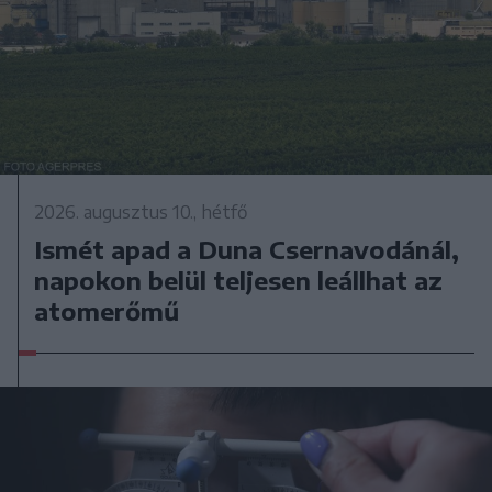
2026. augusztus 10., hétfő
Ismét apad a Duna Csernavodánál,
napokon belül teljesen leállhat az
atomerőmű