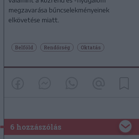
megzavarása bűncselekményeinek
elkövetése miatt.
Belföld
Rendőrség
Oktatás
6 hozzászólás