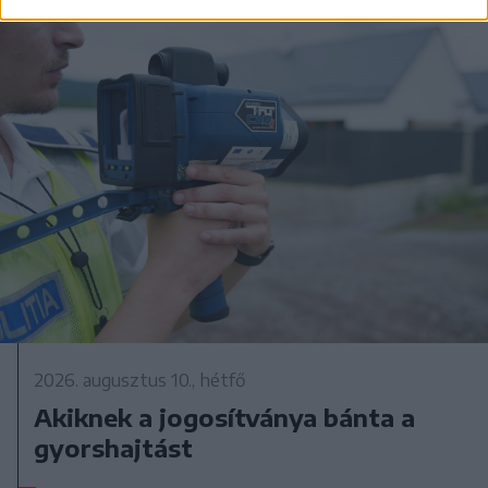
2026. augusztus 10., hétfő
Akiknek a jogosítványa bánta a
gyorshajtást