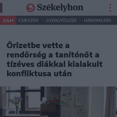
•
•
•
24H
CSÍKSZÉK
GYERGYÓSZÉK
HÁROMSZÉK
Őrizetbe vette a
rendőrség a tanítónőt a
tízéves diákkal kialakult
konfliktusa után