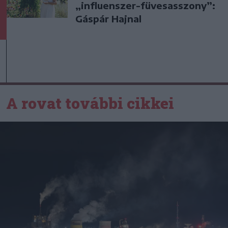
„influenszer-füvesasszony”:
Gáspár Hajnal
A rovat további cikkei