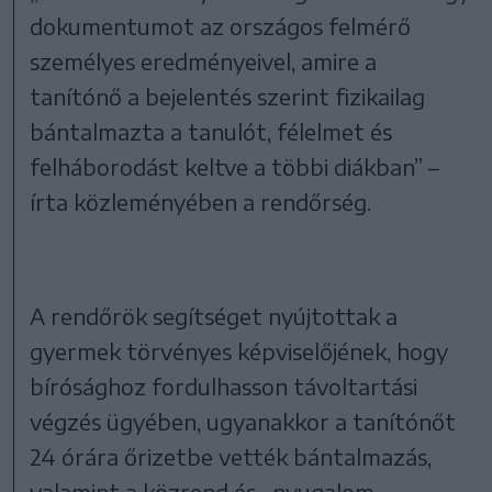
dokumentumot az országos felmérő
személyes eredményeivel, amire a
tanítónő a bejelentés szerint fizikailag
bántalmazta a tanulót, félelmet és
felháborodást keltve a többi diákban” –
írta közleményében a rendőrség.
A rendőrök segítséget nyújtottak a
gyermek törvényes képviselőjének, hogy
bírósághoz fordulhasson távoltartási
végzés ügyében, ugyanakkor a tanítónőt
24 órára őrizetbe vették bántalmazás,
valamint a közrend és -nyugalom