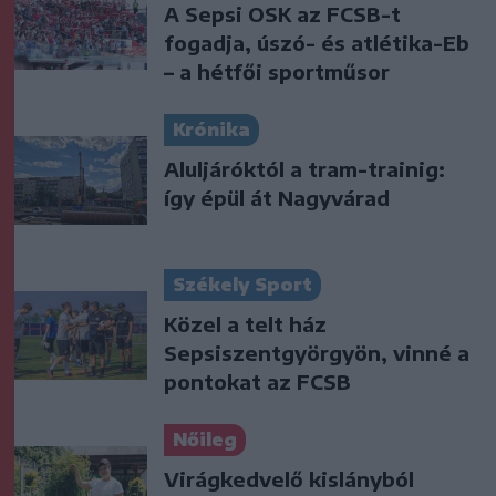
A Sepsi OSK az FCSB-t
fogadja, úszó- és atlétika-Eb
– a hétfői sportműsor
Krónika
Aluljáróktól a tram-trainig:
így épül át Nagyvárad
Székely Sport
Közel a telt ház
Sepsiszentgyörgyön, vinné a
pontokat az FCSB
Nőileg
Virágkedvelő kislányból