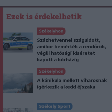
Ezek is érdekelhetik
Székelyhon
Százhetvennel száguldott,
amikor bemérték a rendőrök,
végül hatósági kíséretet
kapott a kórházig
Székelyhon
A kánikula mellett viharosnak
ígérkezik a kedd éjszaka
Székely Sport