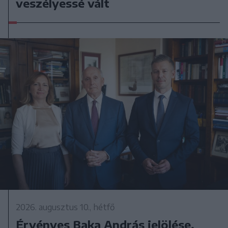
veszélyessé vált
2026. augusztus 10., hétfő
Érvényes Baka András jelölése,