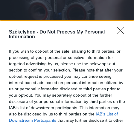
Székelyhon -
Do Not Process My Personal
Information
If you wish to opt-out of the sale, sharing to third parties, or
processing of your personal or sensitive information for
targeted advertising by us, please use the below opt-out
section to confirm your selection. Please note that after your
2026. augusztus 10., hétfő
opt-out request is processed you may continue seeing
Látásjavítás alvás közben: az
interest-based ads based on personal information utilized by
éjszakai kontaktlencséről
us or personal information disclosed to third parties prior to
your opt-out. You may separately opt-out of the further
disclosure of your personal information by third parties on the
IAB’s list of downstream participants. This information may
also be disclosed by us to third parties on the
IAB’s List of
Downstream Participants
that may further disclose it to other
third parties.