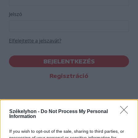
Jelszó
Elfelejtette a jelszavát?
BEJELENTKEZÉS
Regisztráció
Székelyhon -
Do Not Process My Personal
Information
If you wish to opt-out of the sale, sharing to third parties, or
processing of your personal or sensitive information for