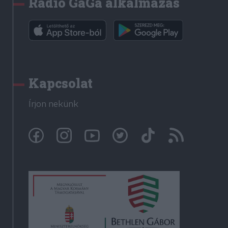
Rádió GaGa alkalmazás
Kapcsolat
Írjon nekünk