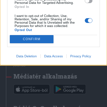
Médiatér
Personal Data for Targeted Advertising.
Opted In
Székely Sport
I want to opt-out of Collection, Use,
Liget
Retention, Sale, and/or Sharing of my
Personal Data that Is Unrelated with the
Krónika
Purposes for which it was collected.
Opted Out
Bihari Napló
Erdélyi Napló
CONFIRM
Főtér
Nőileg
Data Deletion
Data Access
Privacy Policy
Rádió GaGa
Jóállás
Médiatér alkalmazás