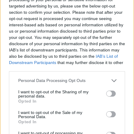
targeted advertising by us, please use the below opt-out
section to confirm your selection. Please note that after your
Hasznos
opt-out request is processed you may continue seeing
interest-based ads based on personal information utilized by
Impresszum
us or personal information disclosed to third parties prior to
your opt-out. You may separately opt-out of the further
Szerzői jogok
disclosure of your personal information by third parties on the
Adatvédelmi tájékoztató
IAB’s list of downstream participants. This information may
Cookie-kezelési tájékoztató
also be disclosed by us to third parties on the
IAB’s List of
Downstream Participants
that may further disclose it to other
Hozzászólási szabályzat
third parties.
Nyomtatott lapjaink archívuma
Székely Hírmondó archívuma
Personal Data Processing Opt Outs
Médiaajánlat
I want to opt-out of the Sharing of my
personal data.
Opted In
Látogatottsági adatok
I want to opt-out of the Sale of my
Personal Data.
Sütibeállítások
Opted In
I want to opt-out of processing my