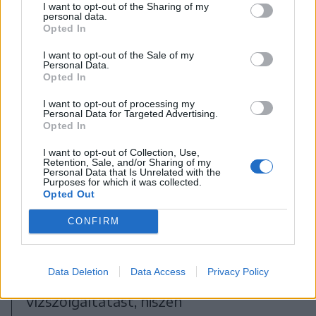
I want to opt-out of the Sharing of my
personal data.
Opted In
I want to opt-out of the Sale of my
Ádámoson a polgármesteri hivatal elé is
Personal Data.
Opted In
kihelyezték az ivóvíztartályt
FOTÓ: HAÁZ VINCE
I want to opt-out of processing my
Personal Data for Targeted Advertising.
Opted In
A községvezető éppen steril üvegekért
I want to opt-out of Collection, Use,
Retention, Sale, and/or Sharing of my
indult el a marosvásárhelyi
Personal Data that Is Unrelated with the
Purposes for which it was collected.
közegészségügyi hivatalhoz, hogy
Opted Out
tudjanak mintát venni a községi
CONFIRM
kutakból, hogy megállapíthassák
azoknak összetételét, és minél
Data Deletion
Data Access
Privacy Policy
hamarabb meg tudják oldani a
vízszolgáltatást, hiszen