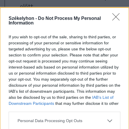
előtt,
Székelyhon -
Do Not Process My Personal
és hamarosan Küküllőpócsfalvára is
Information
kihelyezik a víztartályokat – közölte
If you wish to opt-out of the sale, sharing to third parties, or
Balog Elemér, Vámosgálfalva
processing of your personal or sensitive information for
polgármestere a Székelyhonnal.
targeted advertising by us, please use the below opt-out
section to confirm your selection. Please note that after your
opt-out request is processed you may continue seeing
interest-based ads based on personal information utilized by
us or personal information disclosed to third parties prior to
your opt-out. You may separately opt-out of the further
disclosure of your personal information by third parties on the
IAB’s list of downstream participants. This information may
also be disclosed by us to third parties on the
IAB’s List of
Downstream Participants
that may further disclose it to other
third parties.
Personal Data Processing Opt Outs