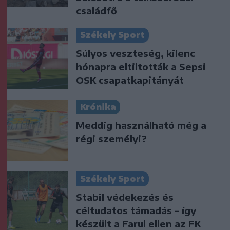
családfő
Székely Sport
Súlyos veszteség, kilenc
hónapra eltiltották a Sepsi
OSK csapatkapitányát
Krónika
Meddig használható még a
régi személyi?
Székely Sport
Stabil védekezés és
céltudatos támadás – így
készült a Farul ellen az FK