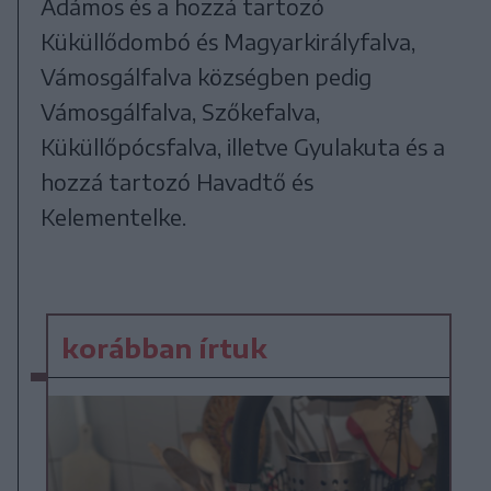
Ádámos és a hozzá tartozó
Küküllődombó és Magyarkirályfalva,
Vámosgálfalva községben pedig
Vámosgálfalva, Szőkefalva,
Küküllőpócsfalva, illetve Gyulakuta és a
hozzá tartozó Havadtő és
Kelementelke.
korábban írtuk