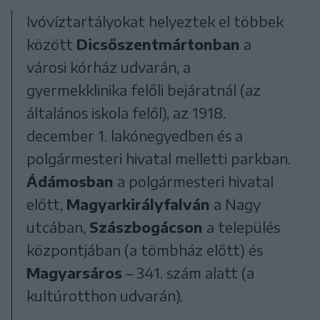
Ivóvíztartályokat helyeztek el többek
között
Dicsőszentmártonban
a
városi kórház udvarán, a
gyermekklinika felőli bejáratnál (az
általános iskola felől), az 1918.
december 1. lakónegyedben és a
polgármesteri hivatal melletti parkban.
Ádámosban
a polgármesteri hivatal
előtt,
Magyarkirályfalván
a Nagy
utcában,
Szászbogácson
a település
központjában (a tömbház előtt) és
Magyarsáros
– 341. szám alatt (a
kultúrotthon udvarán).