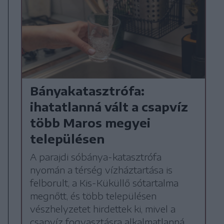
Bányakatasztrófa:
ihatatlanná vált a csapvíz
több Maros megyei
településen
A parajdi sóbánya-katasztrófa
nyomán a térség vízháztartása is
felborult, a Kis-Küküllő sótartalma
megnőtt, és több településen
vészhelyzetet hirdettek ki, mivel a
csapvíz fogyasztásra alkalmatlanná