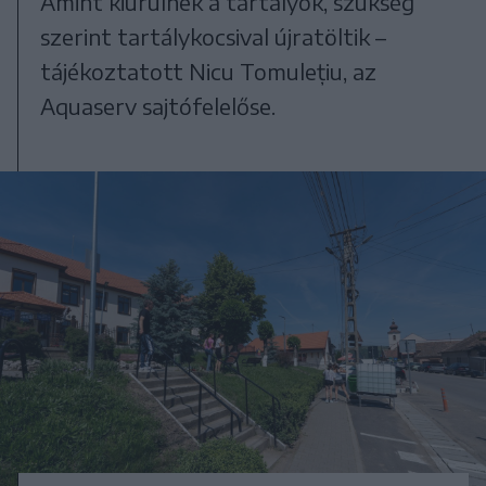
Amint kiürülnek a tartályok, szükség
szerint tartálykocsival újratöltik –
tájékoztatott Nicu Tomulețiu, az
Aquaserv sajtófelelőse.