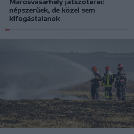
Marosvásárhely játszóterei:
népszerűek, de közel sem
kifogástalanok