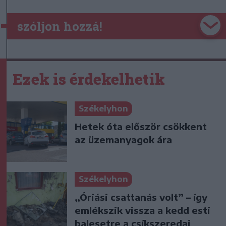
szóljon hozzá!
Ezek is érdekelhetik
Székelyhon
Hetek óta először csökkent
az üzemanyagok ára
Székelyhon
„Óriási csattanás volt” – így
emlékszik vissza a kedd esti
balesetre a csíkszeredai