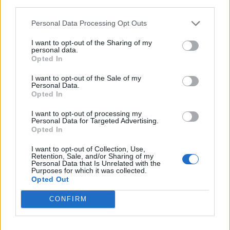
third parties.
b) Ha még nem rendelkezik PayPal fiókkal,
Personal Data Processing Opt Outs
akkor először létre kell hozni egyet.
I want to opt-out of the Sharing of my
PayPal fiók létrehozásakor néhány
personal data.
Opted In
alapadaton felül dombornyomott
bankkártyájának adatait kell megadnia!
I want to opt-out of the Sale of my
Personal Data.
Opted In
TIPP: PayPal fiók létrehozásakor
I want to opt-out of processing my
Personal Data for Targeted Advertising.
bankkártyájának adatait nyugodtan
Opted In
megadhatja, hiszen a bankkártyához
I want to opt-out of Collection, Use,
tartozó számlát a PayPal csak akkor
Retention, Sale, and/or Sharing of my
Personal Data that Is Unrelated with the
Purposes for which it was collected.
terheli meg, ha PayPal-os egyenlege nem
Opted Out
nyújt fedezetet a kívánt szolgáltatás
CONFIRM
kifizetéséhez.