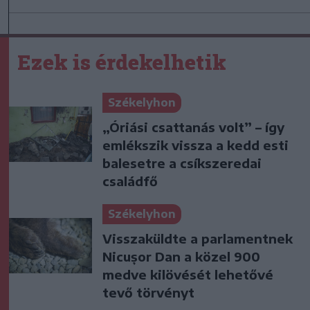
Ezek is érdekelhetik
Székelyhon
„Óriási csattanás volt” – így
emlékszik vissza a kedd esti
balesetre a csíkszeredai
családfő
Székelyhon
Visszaküldte a parlamentnek
Nicușor Dan a közel 900
medve kilövését lehetővé
tevő törvényt