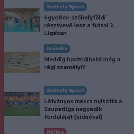
Székely Sport
Egyetlen székelyföldi
résztvevő lesz a futsal 2.
Ligában
Krónika
Meddig használható még a
régi személyi?
Székely Sport
Látványos meccs nyitotta a
Szuperliga negyedik
fordulóját (videóval)
Nőileg