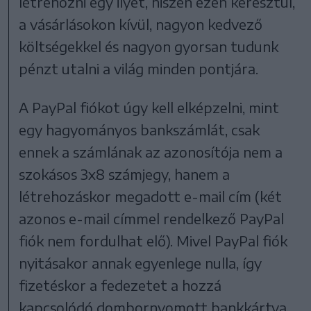
létrehozni egy ilyet, hiszen ezen keresztül,
a vásárlásokon kívül, nagyon kedvező
költségekkel és nagyon gyorsan tudunk
pénzt utalni a világ minden pontjára.
A PayPal fiókot úgy kell elképzelni, mint
egy hagyományos bankszámlát, csak
ennek a számlának az azonosítója nem a
szokásos 3x8 számjegy, hanem a
létrehozáskor megadott e-mail cím (két
azonos e-mail címmel rendelkező PayPal
fiók nem fordulhat elő). Mivel PayPal fiók
nyitásakor annak egyenlege nulla, így
fizetéskor a fedezetet a hozzá
kapcsolódó dombornyomott bankkártya