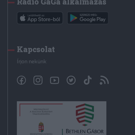
Rádió GaGa alkalmazás
Kapcsolat
Írjon nekünk