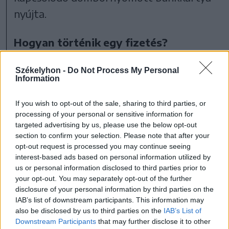
nyújta.
Hogyan történik egy fizetés?
Amikor a webáruházunkban kiválasztott
Székelyhon -
Do Not Process My Personal
Information
terméket/temékeket szeretné kifizetni, a
fizetés utolsó fázisában átléptetjük a
If you wish to opt-out of the sale, sharing to third parties, or
processing of your personal or sensitive information for
PayPal oldalára, ahol két lehetősége van:
targeted advertising by us, please use the below opt-out
section to confirm your selection. Please note that after your
opt-out request is processed you may continue seeing
a) Ha már rendelkezik PayPal fiókkal, csak
interest-based ads based on personal information utilized by
be kell lépnie PayPal felhasználói nevével
us or personal information disclosed to third parties prior to
your opt-out. You may separately opt-out of the further
(ez az e-mail címe) és jelszavával, majd a
disclosure of your personal information by third parties on the
fizetés részleteinek áttekintése után
IAB’s list of downstream participants. This information may
also be disclosed by us to third parties on the
IAB’s List of
jóváhagyni azt.
Downstream Participants
that may further disclose it to other