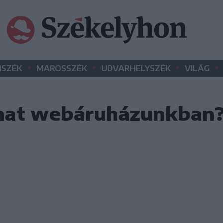
•
•
•
•
SZÉK
MAROSSZÉK
UDVARHELYSZÉK
VILÁG
hat webáruházunkban