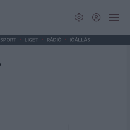
•
•
•
SPORT
LIGET
RÁDIÓ
JÓÁLLÁS
?