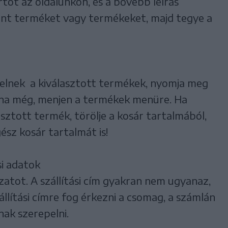
tot az oldalunkon, és a bővebb leírás
ívánt terméket vagy termékeket, majd tegye a
lelnek a kiválasztott termékek, nyomja meg
na még, menjen a termékek menüre. Ha
sztott termék, törölje a kosár tartalmából,
ész kosár tartalmát is!
si adatok
zatot. A szállítási cím gyakran nem ugyanaz,
állítási címre fog érkezni a csomag, a számlán
nak szerepelni.