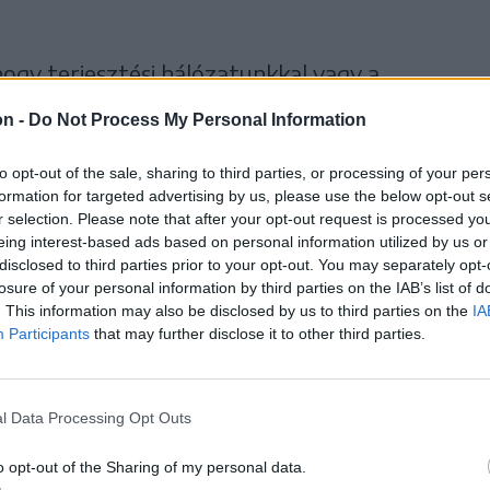
 hogy terjesztési hálózatunkkal vagy a
ítjuk, esetleg személyesen venné át
on -
Do Not Process My Personal Information
to opt-out of the sale, sharing to third parties, or processing of your per
formation for targeted advertising by us, please use the below opt-out s
r selection. Please note that after your opt-out request is processed y
eing interest-based ads based on personal information utilized by us or
izetni. Személyes átvételkor
disclosed to third parties prior to your opt-out. You may separately opt-
zel lehet fizetni. Otthonról a PayPal
losure of your personal information by third parties on the IAB’s list of
. This information may also be disclosed by us to third parties on the
IA
ával lehet fizetni, esetleg a futárnál
Participants
that may further disclose it to other third parties.
l Data Processing Opt Outs
r, illetve az Ön adatait a biztonság
o opt-out of the Sharing of my personal data.