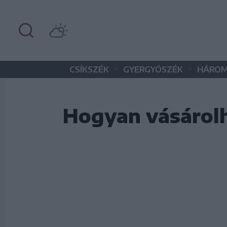
•
•
CSÍKSZÉK
GYERGYÓSZÉK
HÁROM
Hogyan vásárol