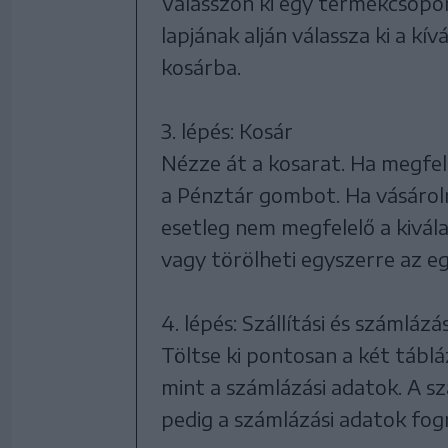
Válasszon ki egy termékcsopor
lapjának alján válassza ki a k
kosárba.
3. lépés: Kosár
Nézze át a kosarat. Ha megfe
a Pénztár gombot. Ha vásárol
esetleg nem megfelelő a kivála
vagy törölheti egyszerre az eg
4. lépés: Szállítási és számlázá
Töltse ki pontosan a két táblá
mint a számlázási adatok. A sz
pedig a számlázási adatok fog