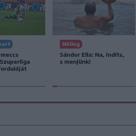
port
Nőileg
 meccs
Sándor Ella: Na, indíts,
 Szuperliga
s menjünk!
ordulóját