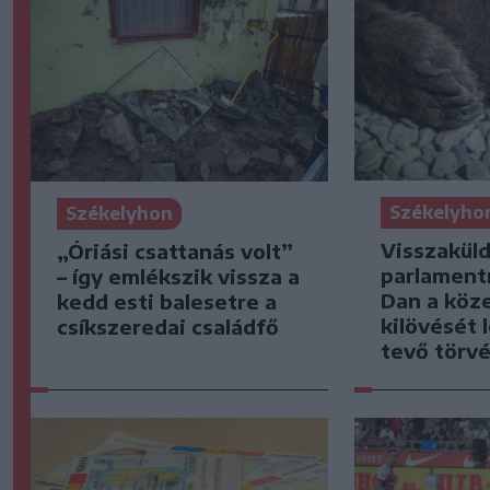
Székelyho
Székelyhon
Visszaküld
„Óriási csattanás volt”
parlament
– így emlékszik vissza a
Dan a köz
kedd esti balesetre a
kilövését 
csíkszeredai családfő
tevő törv