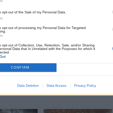
ási feltételeket.
In
o opt-out of the Sale of my Personal Data.
In
, amennyiben szükséges, felvesszük Önnel a
to opt-out of processing my Personal Data for Targeted
ing.
en minden további formaság nélkül megkapja
In
njük, hogy minket választott.
o opt-out of Collection, Use, Retention, Sale, and/or Sharing
ersonal Data that Is Unrelated with the Purposes for which it
lected.
Out
CONFIRM
Data Deletion
Data Access
Privacy Policy