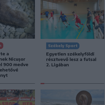
n
Székely Sport
te a
Egyetlen székelyföldi
nek Nicușor
résztvevő lesz a futsal
el 900 medve
2. Ligában
lehetővé
ényt