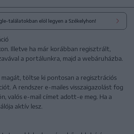
ogle-találatokban elöl legyen a Székelyhon!
áció
on. Illetve ha már korábban regisztrált,
szavával a portálunkra, majd a webáruházba.
magát, töltse ki pontosan a regisztrációs
ációt. A rendszer e-mailes visszaigazolást fog
n, valós e-mail címet adott-e meg. Ha a
álója aktív lesz.