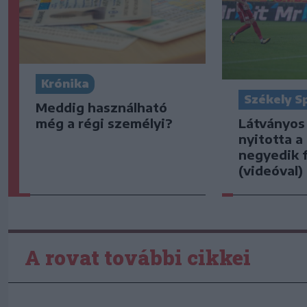
Krónika
Székely S
Meddig használható
Látványos
még a régi személyi?
nyitotta a
negyedik f
(videóval)
A rovat további cikkei