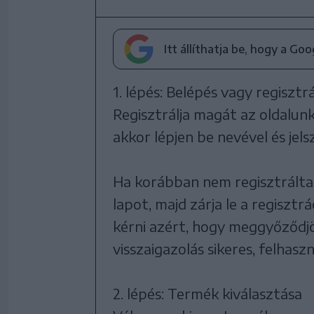
Itt állíthatja be, hogy a Go
1. lépés: Belépés vagy regisztr
Regisztrálja magát az oldalunk
akkor lépjen be nevével és jel
Ha korábban nem regisztrálta 
lapot, majd zárja le a regisztr
kérni azért, hogy meggyőződjö
visszaigazolás sikeres, felhaszn
2. lépés: Termék kiválasztása