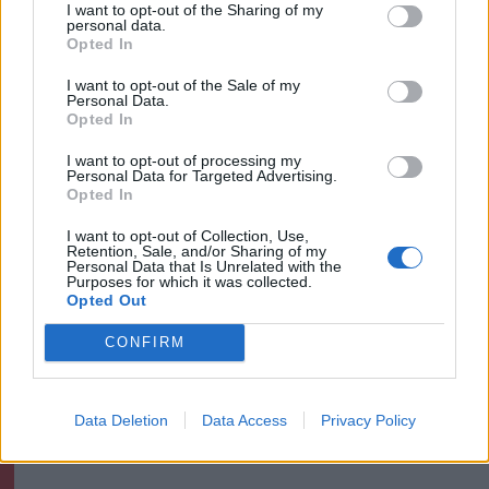
I want to opt-out of the Sharing of my
personal data.
Krónika
Opted In
Putyin egy NATO-tagállam
I want to opt-out of the Sale of my
Personal Data.
megtámadására készül az
Opted In
amerikai hírszerzés szerint
I want to opt-out of processing my
Personal Data for Targeted Advertising.
Székely Sport
Opted In
Kulcsjátékosok nélkül készül a
I want to opt-out of Collection, Use,
Retention, Sale, and/or Sharing of my
Farul az FK Csíkszereda ellen
Personal Data that Is Unrelated with the
Purposes for which it was collected.
Opted Out
CONFIRM
Nőileg
Sándor Ella: Na, indíts, s
menjünk!
Data Deletion
Data Access
Privacy Policy