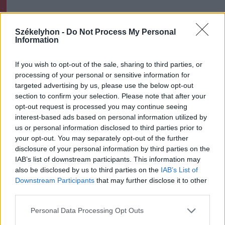
Székelyhon
Székelyhon -
Do Not Process My Personal
Tizenegy település maradhat
Information
víz nélkül Udvarhelyszéken
If you wish to opt-out of the sale, sharing to third parties, or
processing of your personal or sensitive information for
targeted advertising by us, please use the below opt-out
Székelyhon
section to confirm your selection. Please note that after your
opt-out request is processed you may continue seeing
Húsdarálógépbe szorult egy
interest-based ads based on personal information utilized by
kétéves gyerek keze, a
us or personal information disclosed to third parties prior to
tűzoltókra is szükség volt a
your opt-out. You may separately opt-out of the further
disclosure of your personal information by third parties on the
műtőben
IAB’s list of downstream participants. This information may
also be disclosed by us to third parties on the
IAB’s List of
Székely Sport
Downstream Participants
that may further disclose it to other
Látványos meccs nyitotta a
third parties.
Szuperliga negyedik
Personal Data Processing Opt Outs
fordulóját (videóval)