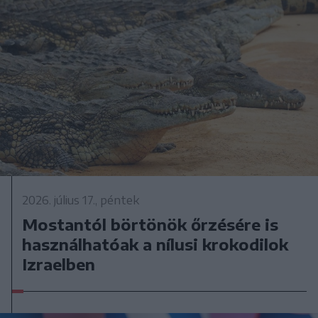
2026. július 17., péntek
Mostantól börtönök őrzésére is
használhatóak a nílusi krokodilok
Izraelben