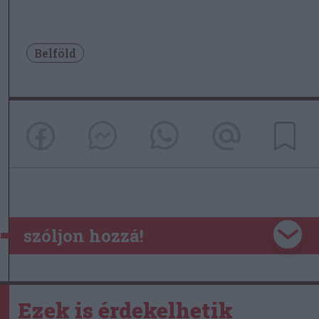
Belföld
szóljon hozzá!
Ezek is érdekelhetik