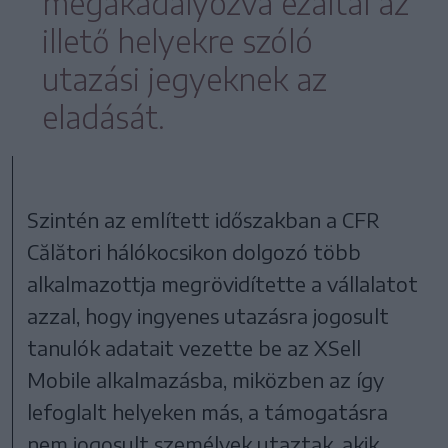
megakadályozva ezáltal az
illető helyekre szóló
utazási jegyeknek az
eladását.
Szintén az említett időszakban a CFR
Călători hálókocsikon dolgozó több
alkalmazottja megrövidítette a vállalatot
azzal, hogy ingyenes utazásra jogosult
tanulók adatait vezette be az XSell
Mobile alkalmazásba, miközben az így
lefoglalt helyeken más, a támogatásra
nem jogosult személyek utaztak, akik