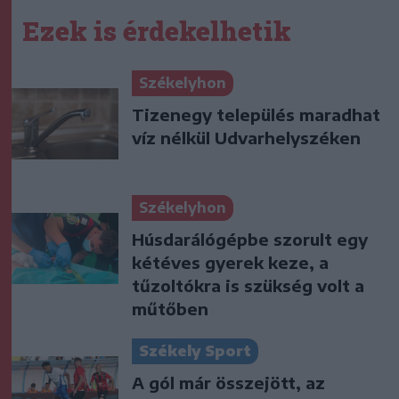
Ezek is érdekelhetik
Székelyhon
Tizenegy település maradhat
víz nélkül Udvarhelyszéken
Székelyhon
Húsdarálógépbe szorult egy
kétéves gyerek keze, a
tűzoltókra is szükség volt a
műtőben
Székely Sport
A gól már összejött, az