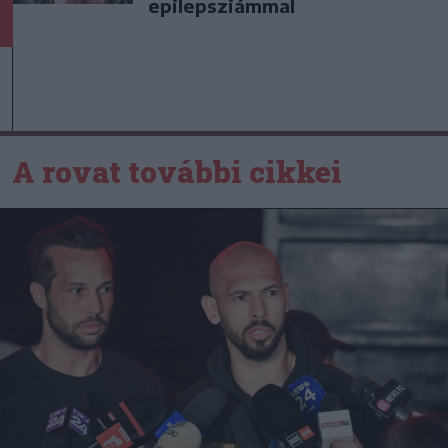
epilepsziámmal
A rovat további cikkei