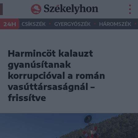
•
•
•
24H
CSÍKSZÉK
GYERGYÓSZÉK
HÁROMSZÉK
Harmincöt kalauzt
gyanúsítanak
korrupcióval a román
vasúttársaságnál –
frissítve