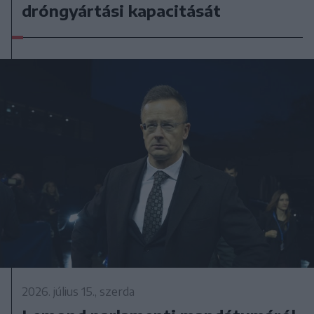
dróngyártási kapacitását
2026. július 15., szerda