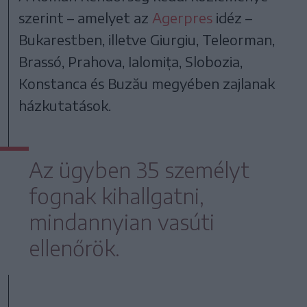
szerint – amelyet az
Agerpres
idéz –
Bukarestben, illetve Giurgiu, Teleorman,
Brassó, Prahova, Ialomița, Slobozia,
Konstanca és Buzău megyében zajlanak
házkutatások.
Az ügyben 35 személyt
fognak kihallgatni,
mindannyian vasúti
ellenőrök.