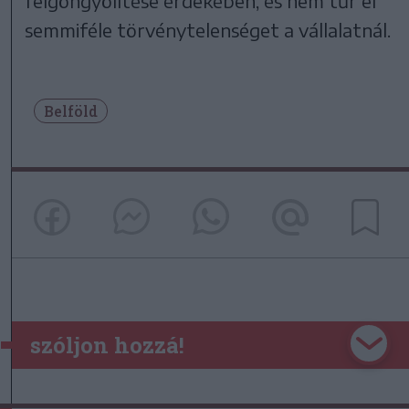
felgöngyölítése érdekében, és nem tűr el
semmiféle törvénytelenséget a vállalatnál.
Belföld
szóljon hozzá!