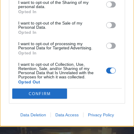
I want to opt-out of the Sharing of my
personal data.
Opted In
I want to opt-out of the Sale of my
Personal Data.
Opted In
I want to opt-out of processing my
Personal Data for Targeted Advertising.
2026. július 31., péntek
Opted In
Migrációs válság Ceutában: több
I want to opt-out of Collection, Use,
tízezer határsértő jutott be a
Retention, Sale, and/or Sharing of my
Personal Data that Is Unrelated with the
spanyol városba Marokkó felől
Purposes for which it was collected.
Opted Out
CONFIRM
Data Deletion
Data Access
Privacy Policy