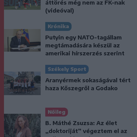
áttörés még nem az FK-nak
(videóval)
Krónika
Putyin egy NATO-tagállam
megtámadására készül az
amerikai hírszerzés szerint
Székely Sport
Aranyérmek sokaságával tért
haza Kőszegről a Godako
Nőileg
B. Máthé Zsuzsa: Az élet
„doktoriját” végeztem el az