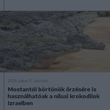
2026. július 17., péntek
Mostantól börtönök őrzésére is
használhatóak a nílusi krokodilok
Izraelben