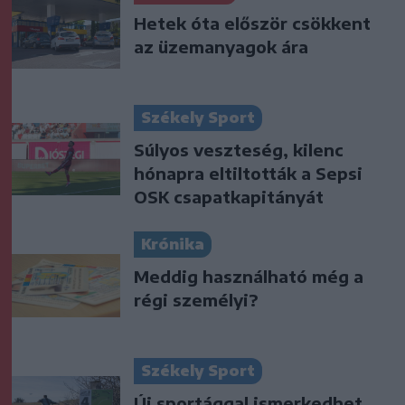
Hetek óta először csökkent
az üzemanyagok ára
Székely Sport
Súlyos veszteség, kilenc
hónapra eltiltották a Sepsi
OSK csapatkapitányát
Krónika
Meddig használható még a
régi személyi?
Székely Sport
Új sportággal ismerkedhet