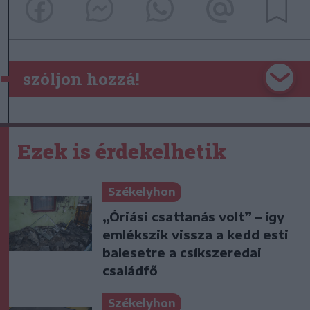
szóljon hozzá!
Ezek is érdekelhetik
Székelyhon
„Óriási csattanás volt” – így
emlékszik vissza a kedd esti
balesetre a csíkszeredai
családfő
Székelyhon