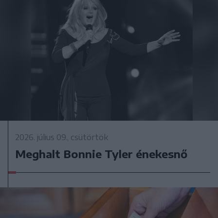
2026. július 09., csütörtök
Meghalt Bonnie Tyler énekesnő