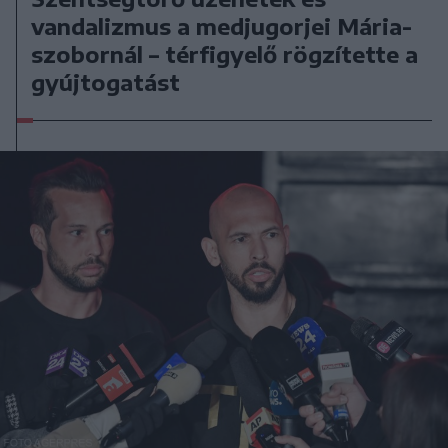
vandalizmus a medjugorjei Mária-
szobornál – térfigyelő rögzítette a
gyújtogatást