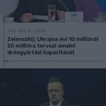
2026. július 15., szerda
Zelenszkij: Ukrajna évi 10 millióról
20 millióra tervezi emelni
dróngyártási kapacitását