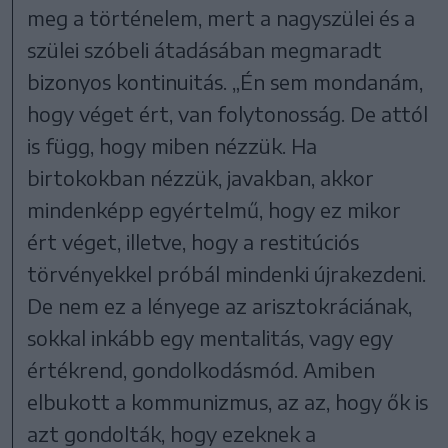
meg a történelem, mert a nagyszülei és a
szülei szóbeli átadásában megmaradt
bizonyos kontinuitás. „Én sem mondanám,
hogy véget ért, van folytonosság. De attól
is függ, hogy miben nézzük. Ha
birtokokban nézzük, javakban, akkor
mindenképp egyértelmű, hogy ez mikor
ért véget, illetve, hogy a restitúciós
törvényekkel próbál mindenki újrakezdeni.
De nem ez a lényege az arisztokráciának,
sokkal inkább egy mentalitás, vagy egy
értékrend, gondolkodásmód. Amiben
elbukott a kommunizmus, az az, hogy ők is
azt gondolták, hogy ezeknek a