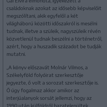
Gál Elvira elmondta, igyekezett a
családoknak azokat az idősebb képviselőit
megszólítani, akik egyfelől a két
világháború közötti időszakról is mesélni
tudnak, illetve a szüleik, nagyszüleik révén
közvetlenül tudnak beszélni a történetről,
azért, hogy a huszadik századot be tudják
mutatni.
„A könyv előszavát Molnár Vilmos, a
Székelyföld folyóirat szerkesztője
jegyezte, ő volt a sorozat szerkesztője is.
Ő úgy fogalmaz akkor amikor az
interjúalanyok sorsát jellemzi, hogy az
1990 után külföldről hazatelepültek,