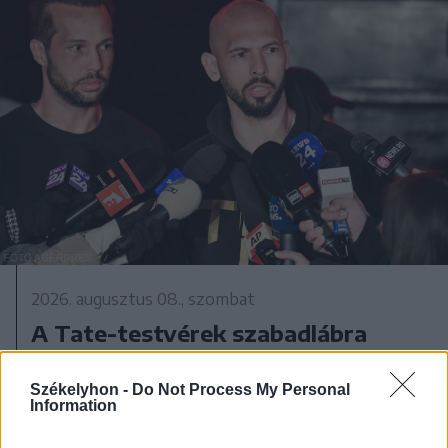
2026. augusztus 08., szombat
A Tate-testvérek szabadlábra
helyezését kérik ügyvédeik
Székelyhon -
Do Not Process My Personal
Information