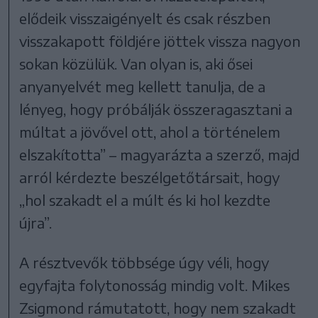
elődeik visszaigényelt és csak részben
visszakapott földjére jöttek vissza nagyon
sokan közülük. Van olyan is, aki ősei
anyanyelvét meg kellett tanulja, de a
lényeg, hogy próbálják összeragasztani a
múltat a jövővel ott, ahol a történelem
elszakította” – magyarázta a szerző, majd
arról kérdezte beszélgetőtársait, hogy
„hol szakadt el a múlt és ki hol kezdte
újra”.
A résztvevők többsége úgy véli, hogy
egyfajta folytonosság mindig volt. Mikes
Zsigmond rámutatott, hogy nem szakadt